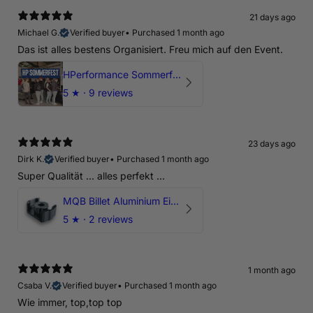
21 days ago
Michael G.
Verified buyer
•
Purchased 1 month ago
Das ist alles bestens Organisiert. Freu mich auf den Event.
HPerformance Sommerfest 2026
5
★ ·
9 reviews
23 days ago
Dirk K.
Verified buyer
•
Purchased 1 month ago
Super Qualität ... alles perfekt ...
MQB Billet Aluminium Einsatz Drehmomentstütze - DOGBONE für Audi RS3, TTRS, RSQ3
5
★ ·
2 reviews
1 month ago
Csaba V.
Verified buyer
•
Purchased 1 month ago
Wie immer, top,top top