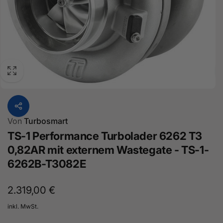
Von
Turbosmart
TS-1 Performance Turbolader 6262 T3
0,82AR mit externem Wastegate - TS-1-
6262B-T3082E
Normaler
2.319,00 €
Preis
inkl. MwSt.