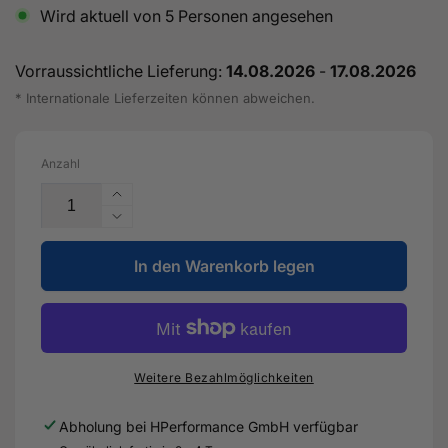
Wird aktuell von
5
Personen angesehen
Vorraussichtliche Lieferung:
14.08.2026
-
17.08.2026
* Internationale Lieferzeiten können abweichen.
Anzahl
Erhöhe
die
Verringere
Menge
die
für
In den Warenkorb legen
Menge
TS-
für
1
TS-
Performance
1
Turbolader
Performance
6262
Turbolader
Weitere Bezahlmöglichkeiten
T3
6262
0,82AR
T3
Abholung bei
HPerformance GmbH
verfügbar
mit
0,82AR