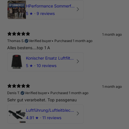
HPerformance Sommerfest 2026
5
★ ·
9 reviews
1 month ago
Thomas S.
Verified buyer
•
Purchased 1 month ago
Alles bestens....top 1 A
Konischer Ersatz Luftfilter Pilz - 4" & 5" Offene Ansaugung
5
★ ·
10 reviews
1 month ago
Denis T.
Verified buyer
•
Purchased 1 month ago
Sehr gut verarbeitet. Top passgenau
Luftführung/Luftleitblech 5" 125mm offene Ansaugung HPerformance
4.91
★ ·
11 reviews