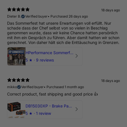
18 days ago
Dieter B.
Verified buyer
•
Purchased 26 days ago
Das Sommerfest hat unsere Erwartungen voll erfüllt. Nur
schade dass der Chef selbst von so vielen in Beschlag
genommen wurde, dass wir keine Chance hatten persönlich
mit ihm ein Gespräch zu führen. Aber damit hatten wir schon
gerechnet. Von daher hält sich die Enttäuschung in Grenzen.
HPerformance Sommerfest 2026
5
★ ·
9 reviews
18 days ago
mikko
Verified buyer
•
Purchased 1 month ago
Correct product, fast shipping and good price 👍
DB15030XP - Brake Pads Xtreme Performance | Front Axle
5
★ ·
1 review