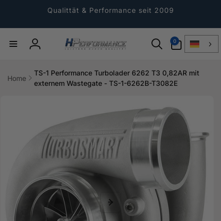
Direkt
zum
Qualittät & Performance seit 2009
Inhalt
0
0
Artikel
Einloggen
TS-1 Performance Turbolader 6262 T3 0,82AR mit
Home
externem Wastegate - TS-1-6262B-T3082E
ktinformationen
gen