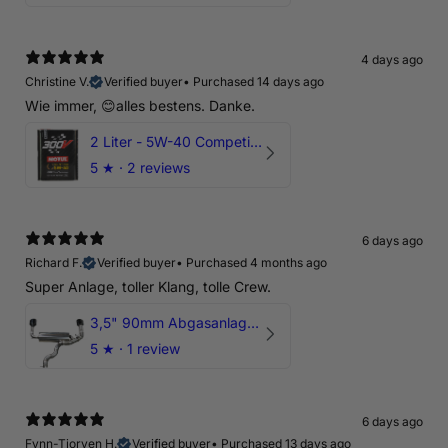
4 days ago
Christine V.
Verified buyer
•
Purchased 14 days ago
Wie immer, 😊alles bestens. Danke.
2 Liter - 5W-40 Competition 300V Motul Motoröl
5
★ ·
2 reviews
6 days ago
Richard F.
Verified buyer
•
Purchased 4 months ago
Super Anlage, toller Klang, tolle Crew.
3,5" 90mm Abgasanlage AUDI RSQ3 DNWA 2.5 TFSI
5
★ ·
1 review
6 days ago
Fynn-Tjorven H.
Verified buyer
•
Purchased 13 days ago