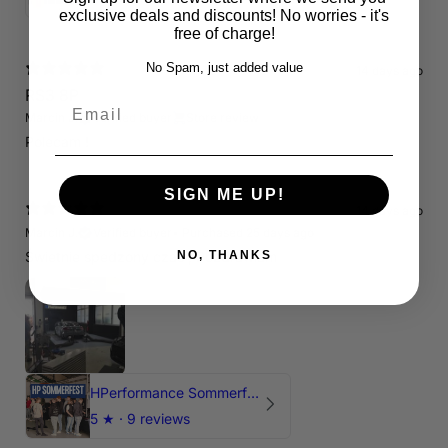
exclusive deals and discounts! No worries - it's
free of charge!
No Spam, just added value
14 days ago
RS3 8P
Email
Marcin J.
Verified buyer
Store review
Polecam !
SIGN ME UP!
14 days ago
Marcin J.
Verified buyer
•
Purchased 25 days ago
Świetnie spedzony czas , Pozdrawiam
NO, THANKS
HPerformance Sommerfest 2026
5
★ ·
9 reviews