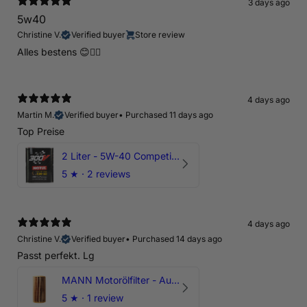
3 days ago
5w40
Christine V.
Verified buyer
Store review
Alles bestens 😊👍🏻
4 days ago
Martin M.
Verified buyer
•
Purchased 11 days ago
Top Preise
2 Liter - 5W-40 Competition 300V Motul Motoröl
5
★ ·
2 reviews
4 days ago
Christine V.
Verified buyer
•
Purchased 14 days ago
Passt perfekt. Lg
MANN Motorölfilter - Audi RS3 TTRS RSQ3 VZ5 - DAZ DNW
5
★ ·
1 review