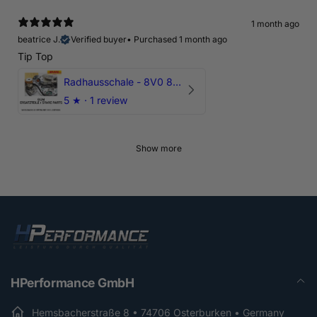
1 month ago
beatrice J.
Verified buyer
•
Purchased 1 month ago
Tip Top
Radhausschale - 8V0 821 191 C - Original Ersatzteil für Audi RS3 Sportback
5
★ ·
1 review
Show more
HPerformance GmbH
Hemsbacherstraße 8 • 74706 Osterburken • Germany