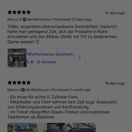
14 days ago
Marco S.
Verified buyer
•
Purchased 22 days ago
Tolles, angenehm überschaubares Sommerfest. Dadurch
hatte man genügend Zeit, sich die Produkte in Ruhe
anzusehen und den Einbau direkt vor Ort zu besprechen.
Gerne wieder! 👌
HPerformance Sommerfest 2026
5
★ ·
9 reviews
18 days ago
Marco I.
Verified buyer
•
Purchased 1 month ago
- Ein muss für echte 5. Zylinder Fans
- Mitarbeiter und Chef nehmen sich Zeit bzgl. Austausch
von Erfahrungspunkten und Kaufberatung
- Im Ticket inbegriffen Essen+Trinken und kostenlose
Testfahrten als Beifahrer