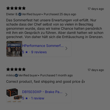
17 days ago
Dieter B.
Verified buyer
•
Purchased 25 days ago
Das Sommerfest hat unsere Erwartungen voll erfüllt. Nur
schade dass der Chef selbst von so vielen in Beschlag
genommen wurde, dass wir keine Chance hatten persönlich
mit ihm ein Gespräch zu führen. Aber damit hatten wir schon
gerechnet. Von daher hält sich die Enttäuschung in Grenzen.
HPerformance Sommerfest 2026
5
★ ·
9 reviews
17 days ago
mikko
Verified buyer
•
Purchased 1 month ago
Correct product, fast shipping and good price 👍
DB15030XP - Brake Pads Xtreme Performance | Front Axle
5
★ ·
1 review