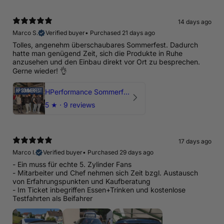
14 days ago
Marco S.
Verified buyer
•
Purchased 21 days ago
Tolles, angenehm überschaubares Sommerfest. Dadurch
hatte man genügend Zeit, sich die Produkte in Ruhe
anzusehen und den Einbau direkt vor Ort zu besprechen.
Gerne wieder! 👌
HPerformance Sommerfest 2026
5
★ ·
9 reviews
17 days ago
Marco I.
Verified buyer
•
Purchased 29 days ago
- Ein muss für echte 5. Zylinder Fans
- Mitarbeiter und Chef nehmen sich Zeit bzgl. Austausch
von Erfahrungspunkten und Kaufberatung
- Im Ticket inbegriffen Essen+Trinken und kostenlose
Testfahrten als Beifahrer