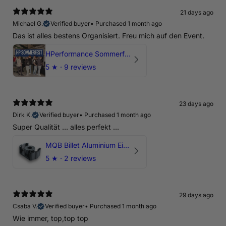
21 days ago
Michael G.
Verified buyer
•
Purchased 1 month ago
Das ist alles bestens Organisiert. Freu mich auf den Event.
HPerformance Sommerfest 2026
5
★ ·
9 reviews
23 days ago
Dirk K.
Verified buyer
•
Purchased 1 month ago
Super Qualität ... alles perfekt ...
MQB Billet Aluminium Einsatz Drehmomentstütze - DOGBONE für Audi RS3, TTRS, RSQ3
5
★ ·
2 reviews
29 days ago
Csaba V.
Verified buyer
•
Purchased 1 month ago
Wie immer, top,top top