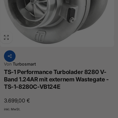
Von
Turbosmart
TS-1 Performance Turbolader 8280 V-
Band 1.24AR mit externem Wastegate -
TS-1-8280C-VB124E
Normaler
3.699,00 €
Preis
inkl. MwSt.