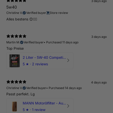
3 days ago
5w40
Christine V.
Verified buyer
Store review
Alles bestens 😊👍🏻
3 days ago
Martin M.
Verified buyer
•
Purchased 11 days ago
Top Preise
2 Liter - 5W-40 Competition 300V Motul Motoröl
5
★ ·
2 reviews
4 days ago
Christine V.
Verified buyer
•
Purchased 14 days ago
Passt perfekt. Lg
MANN Motorölfilter - Audi RS3 TTRS RSQ3 VZ5 - DAZ DNW
5
★ ·
1 review