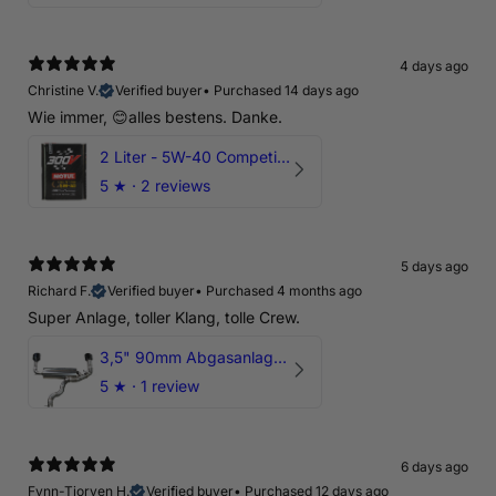
4 days ago
Christine V.
Verified buyer
•
Purchased 14 days ago
Wie immer, 😊alles bestens. Danke.
2 Liter - 5W-40 Competition 300V Motul Motoröl
5
★ ·
2 reviews
5 days ago
Richard F.
Verified buyer
•
Purchased 4 months ago
Super Anlage, toller Klang, tolle Crew.
3,5" 90mm Abgasanlage AUDI RSQ3 DNWA 2.5 TFSI
5
★ ·
1 review
6 days ago
Fynn-Tjorven H.
Verified buyer
•
Purchased 12 days ago