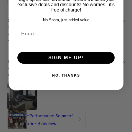
exclusive deals and discounts! No worries - it's
free of charge!
No Spam, just added value
13 days ago
RS3 8P
Email
Marcin J.
Verified buyer
Store review
Polecam !
SIGN ME UP!
13 days ago
Marcin J.
Verified buyer
•
Purchased 25 days ago
Świetnie spedzony czas , Pozdrawiam
NO, THANKS
HPerformance Sommerfest 2026
5
★ ·
9 reviews