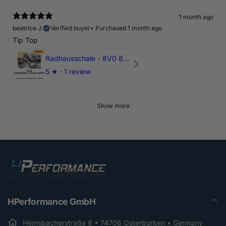
1 month ago
beatrice J.
Verified buyer
•
Purchased 1 month ago
Tip Top
Radhausschale - 8V0 821 191 C - Original Ersatzteil für Audi RS3 Sportback
5
★ ·
1 review
Show more
HPerformance GmbH
Hemsbacherstraße 8 • 74706 Osterburken • Germany