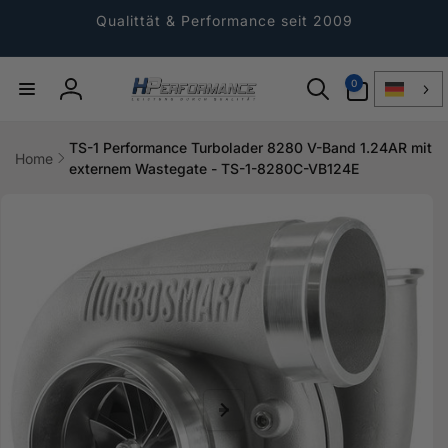
Direkt
zum
Qualittät & Performance seit 2009
Inhalt
0
0
Artikel
Einloggen
TS-1 Performance Turbolader 8280 V-Band 1.24AR mit
Home
externem Wastegate - TS-1-8280C-VB124E
ktinformationen
gen