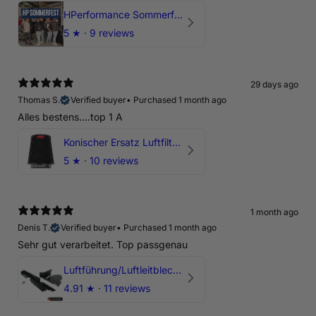
HPerformance Sommerfest 2026
5
★ ·
9 reviews
29 days ago
Thomas S.
Verified buyer
•
Purchased 1 month ago
Alles bestens....top 1 A
Konischer Ersatz Luftfilter Pilz - 4" & 5" Offene Ansaugung
5
★ ·
10 reviews
1 month ago
Denis T.
Verified buyer
•
Purchased 1 month ago
Sehr gut verarbeitet. Top passgenau
Luftführung/Luftleitblech 5" 125mm offene Ansaugung HPerformance
4.91
★ ·
11 reviews