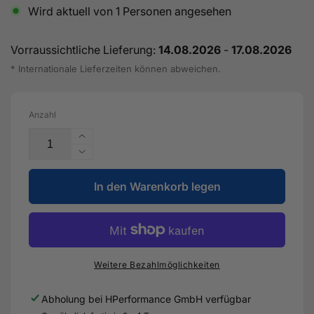
Wird aktuell von
1
Personen angesehen
Vorraussichtliche Lieferung:
14.08.2026
-
17.08.2026
* Internationale Lieferzeiten können abweichen.
Anzahl
Erhöhe
die
Verringere
Menge
die
für
In den Warenkorb legen
Menge
TS-
für
1
TS-
Performance
1
Turbolader
Performance
8280
Turbolader
Weitere Bezahlmöglichkeiten
V-
8280
Band
V-
Abholung bei
HPerformance GmbH
verfügbar
1.24AR
Band