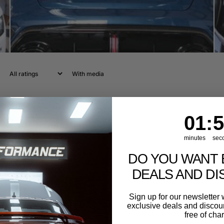
With media
1
:
Cou
53
01
:
5
minutes
sec
DO YOU WANT 
DEALS AND D
Sign up for our newslette
exclusive deals and discount
free of cha