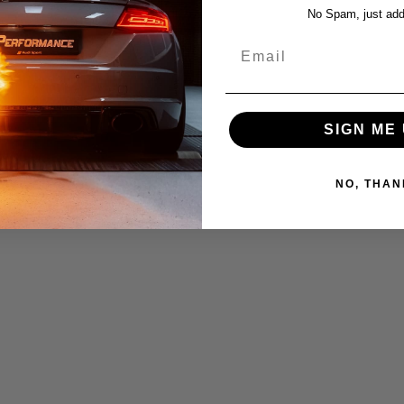
No Spam, just add
Email
SIGN ME 
NO, THAN