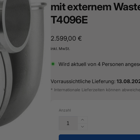
mit externem Wast
sterburken
land
T4096E
16487601
Normaler
2.599,00 €
Preis
inkl. MwSt.
Wird aktuell von
4
Personen anges
Vorraussichtliche Lieferung:
13.08.20
* Internationale Lieferzeiten können abweich
Anzahl
Erhöhe
die
Verringere
Menge
die