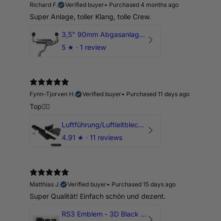
Richard F.
Verified buyer
•
Purchased 4 months ago
Super Anlage, toller Klang, tolle Crew.
3,5" 90mm Abgasanlage AUDI RSQ3 DNWA 2.5 TFSI
5
★ ·
1 review
Fynn-Tjorven H.
Verified buyer
•
Purchased 11 days ago
Top👍🏼
Luftführung/Luftleitblech 5" 125mm offene Ansaugung HPerformance
4.91
★ ·
11 reviews
Matthias J.
Verified buyer
•
Purchased 15 days ago
Super Qualität! Einfach schön und dezent.
RS3 Emblem - 3D Black Edition - Schwarz/Schwarz Logo Modellschriftzug