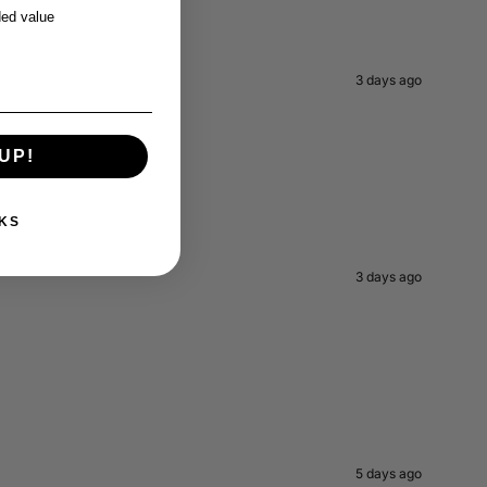
ed value
3 days ago
UP!
KS
3 days ago
5 days ago