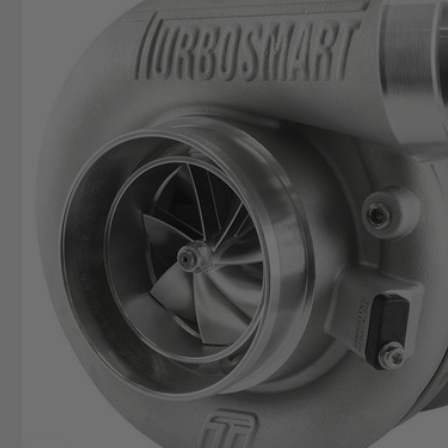
74706 O
Deutsch
+49629