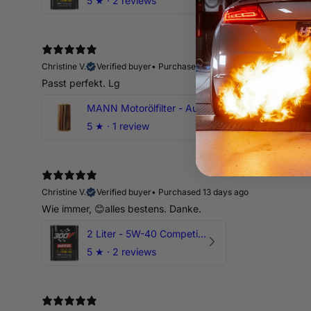
5
★ ·
2 reviews
Christine V.
Verified buyer
•
Purchased 13 days ago
Passt perfekt. Lg
MANN Motorölfilter - Audi RS3 TTRS RSQ3 VZ5 - DAZ DNW
5
★ ·
1 review
Christine V.
Verified buyer
•
Purchased 13 days ago
Wie immer, 😊alles bestens. Danke.
2 Liter - 5W-40 Competition 300V Motul Motoröl
5
★ ·
2 reviews