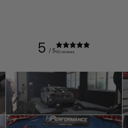
5
/ 5
151 reviews