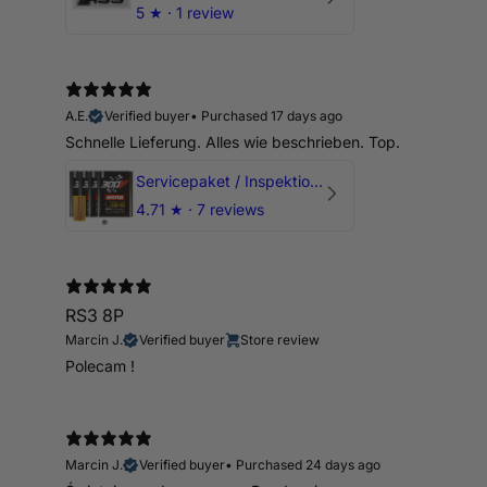
5
★ ·
1 review
A.E.
Verified buyer
•
Purchased 17 days ago
Schnelle Lieferung. Alles wie beschrieben. Top.
Servicepaket / Inspektionspaket 1 mit Motul 300V 5W40 - 5W50 für alle 2.5 TFSI Modelle
4.71
★ ·
7 reviews
RS3 8P
Marcin J.
Verified buyer
Store review
Polecam !
Marcin J.
Verified buyer
•
Purchased 24 days ago