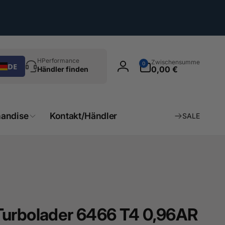
chen
0
HPerformance
Zwischensumme
0
DE
Artikel
0,00 €
Händler finden
Einloggen
andise
Kontakt/Händler
SALE
Turbolader 6466 T4 0,96AR