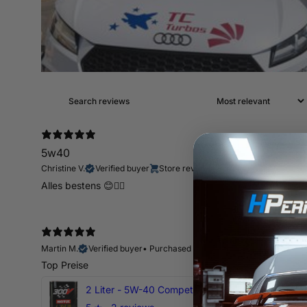
5w40
Christine V.
Verified buyer
Store review
Alles bestens 😊👍🏻
Martin M.
Verified buyer
•
Purchased 10 days ago
Top Preise
2 Liter - 5W-40 Competition 300V Motul Motoröl