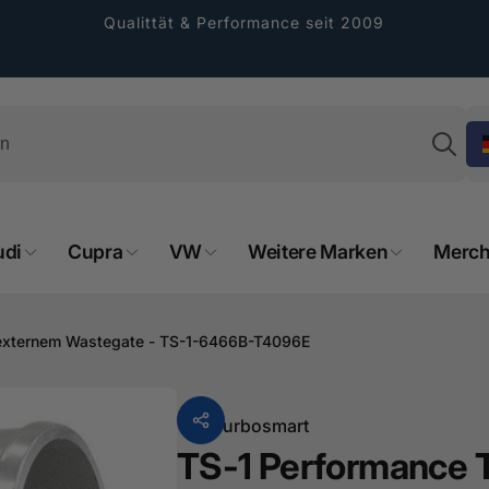
Qualittät & Performance seit 2009
Su
udi
Cupra
VW
Weitere Marken
Merch
 externem Wastegate - TS-1-6466B-T4096E
rformance GmbH
holung verfügbar, gewöhnlich fertig in 2
Von
Turbosmart
4 tagen
TS-1 Performance 
cher Straße 8