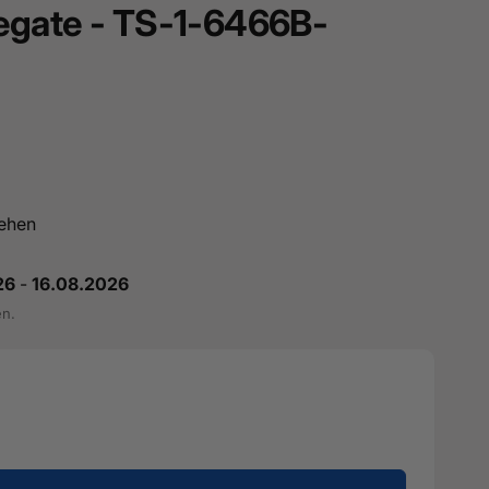
egate - TS-1-6466B-
ehen
26
-
16.08.2026
en.