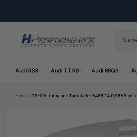
Direkt
zum
Inhalt
Audi RS3
Audi TT RS
Audi RSQ3
A
Home
TS-1 Performance Turbolader 6466 T4 0,96AR mit
HPe
Zu
Produktinformationen
springen
Ab
- 
Hemsba