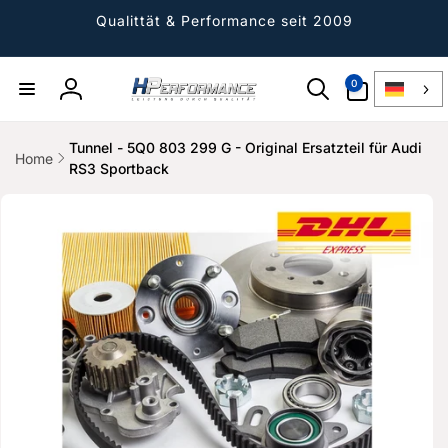
Direkt
zum
Qualittät & Performance seit 2009
Inhalt
0
0
Artikel
Einloggen
Tunnel - 5Q0 803 299 G - Original Ersatzteil für Audi
Home
RS3 Sportback
ktinformationen
gen