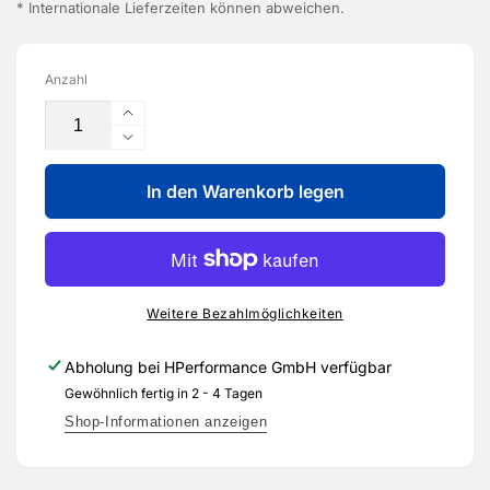
* Internationale Lieferzeiten können abweichen.
Anzahl
Erhöhe
die
Verringere
Menge
die
für
In den Warenkorb legen
Menge
Tunnel
für
-
Tunnel
5Q0
-
803
5Q0
299
803
Weitere Bezahlmöglichkeiten
G
299
-
G
Abholung bei
HPerformance GmbH
verfügbar
Original
-
Gewöhnlich fertig in 2 - 4 Tagen
Ersatzteil
Original
für
Ersatzteil
Shop-Informationen anzeigen
Audi
für
RS3
Audi
Sportback