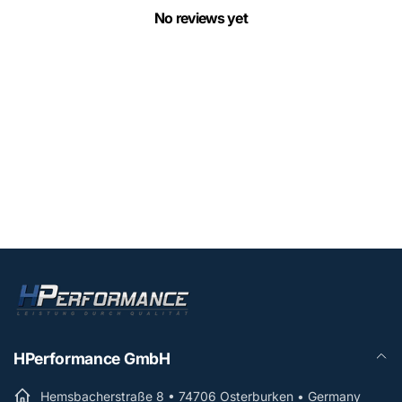
No reviews yet
HPerformance GmbH
Hemsbacherstraße 8 • 74706 Osterburken • Germany