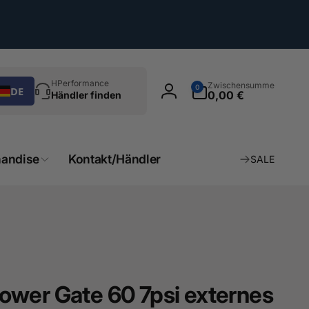
chen
0
HPerformance
Zwischensumme
0
DE
Artikel
0,00 €
Händler finden
Einloggen
andise
Kontakt/Händler
SALE
wer Gate 60 7psi externes