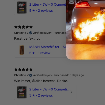
2 Liter - 5W-40 Competition 300V Motul Motoröl
5
★ ·
2 reviews
Christine V.
Verified buyer
•
Purchased 16 days ago
Passt perfekt. Lg
MANN Motorölfilter - Audi RS3 TTRS RSQ3 VZ5 - DAZ DNW
5
★ ·
1 review
Christine V.
Verified buyer
•
Purchased 16 days ago
Wie immer, 😊alles bestens. Danke.
2 Liter - 5W-40 Competition 300V Motul Motoröl
5
★ ·
2 reviews