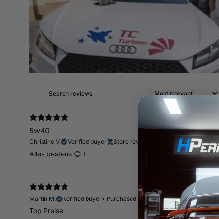
5w40
Christine V.
Verified buyer
Store review
Alles bestens 😊👍🏻
Martin M.
Verified buyer
•
Purchased 13 days ago
Top Preise