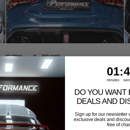
With media
1
:
Cou
40
01
:
4
minutes
sec
DO YOU WANT 
DEALS AND D
Sign up for our newslette
exclusive deals and discount
free of cha