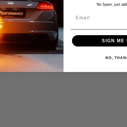
No Spam, just add
Email
SIGN ME 
NO, THAN