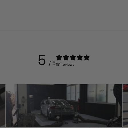
5
/ 5
151 reviews