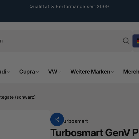
Qualittät & Performance seit 2009
Su
udi
Cupra
VW
Weitere Marken
Merch
rformance GmbH
tegate (schwarz)
holung verfügbar, gewöhnlich fertig in 2
4 tagen
cher Straße 8
Von
Turbosmart
sterburken
Turbosmart GenV Po
land
16487601