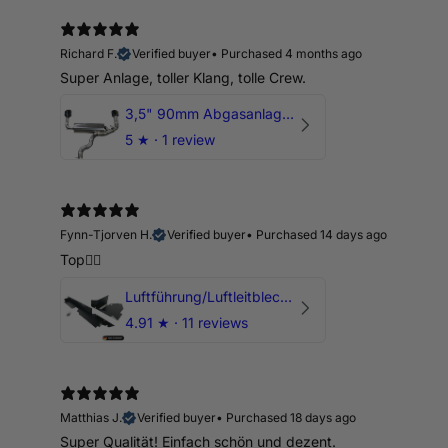
Richard F.
Verified buyer
•
Purchased 4 months ago
Super Anlage, toller Klang, tolle Crew.
3,5" 90mm Abgasanlage AUDI RSQ3 DNWA 2.5 TFSI
5
★ ·
1 review
Fynn-Tjorven H.
Verified buyer
•
Purchased 14 days ago
Top👍🏼
Luftführung/Luftleitblech 5" 125mm offene Ansaugung HPerformance
4.91
★ ·
11 reviews
Matthias J.
Verified buyer
•
Purchased 18 days ago
Super Qualität! Einfach schön und dezent.