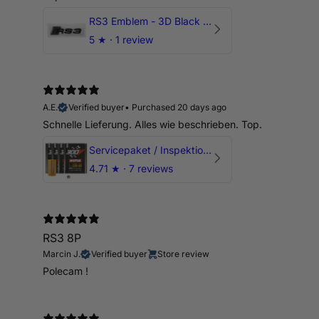
RS3 Emblem - 3D Black Edition - Schwarz/Schwarz Logo Modellschriftzug
5
★ ·
1 review
A.E.
Verified buyer
•
Purchased 20 days ago
Schnelle Lieferung. Alles wie beschrieben. Top.
Servicepaket / Inspektionspaket 1 mit Motul 300V 5W40 - 5W50 für alle 2.5 TFSI Modelle
4.71
★ ·
7 reviews
RS3 8P
Marcin J.
Verified buyer
Store review
Polecam !