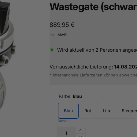
Wastegate (schwar
Normaler
889,95 €
Preis
inkl. MwSt.
Wird aktuell von
2
Personen anges
Vorraussichtliche Lieferung:
14.08.20
* Internationale Lieferzeiten können abweich
Farbe:
Blau
Blau
Rot
Lila
Sleepe
Anzahl
Erhöhe