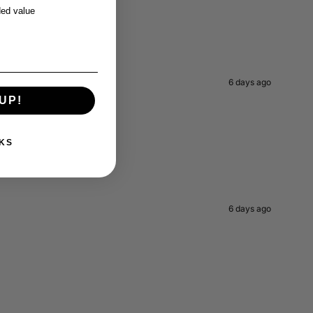
ed value
6 days ago
UP!
KS
6 days ago