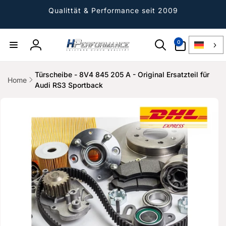
Direkt
zum
Qualittät & Performance seit 2009
Inhalt
0
0
Artikel
Einloggen
Türscheibe - 8V4 845 205 A - Original Ersatzteil für
Home
Audi RS3 Sportback
ktinformationen
gen