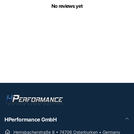
No reviews yet
HPerformance GmbH
Hemsbacherstraße 8 • 74706 Osterburken • Germany