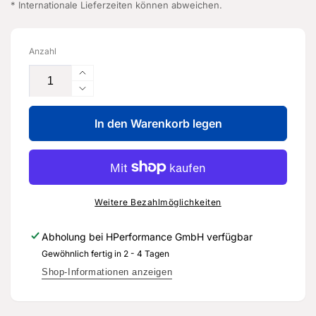
* Internationale Lieferzeiten können abweichen.
Anzahl
Erhöhe
die
Verringere
Menge
die
für
In den Warenkorb legen
Menge
Türscheibe
für
-
Türscheibe
8V4
-
845
8V4
205
845
Weitere Bezahlmöglichkeiten
A
205
-
A
Abholung bei
HPerformance GmbH
verfügbar
Original
-
Gewöhnlich fertig in 2 - 4 Tagen
Ersatzteil
Original
für
Ersatzteil
Shop-Informationen anzeigen
Audi
für
RS3
Audi
Sportback