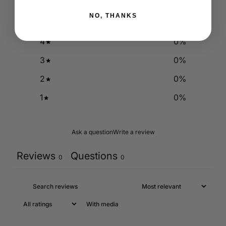
NO, THANKS
5
0
%
4
0
%
3
0
%
2
0
%
1
0
%
Ask a question
Write a review
Reviews
Questions
0
0
With media