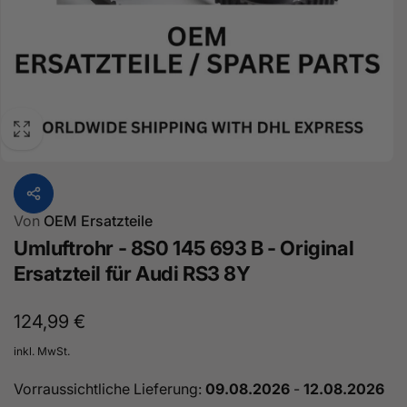
Von
OEM Ersatzteile
Umluftrohr - 8S0 145 693 B - Original
Ersatzteil für Audi RS3 8Y
Normaler
124,99 €
Preis
inkl. MwSt.
Vorraussichtliche Lieferung:
09.08.2026
-
12.08.2026