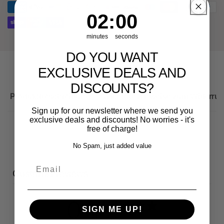
RS3
8Y
2
:
Countdown ends in:
0
02
:
00
minutes
seconds
DO YOU WANT
EXCLUSIVE DEALS AND
DISCOUNTS?
Produktbeschreibung
Wichtige Hinweise zum Widerruf
Sign up for our newsletter where we send you
exclusive deals and discounts! No worries - it's
free of charge!
No Spam, just added value
Email
Customer reviews
0
SIGN ME UP!
/ 5
0 reviews