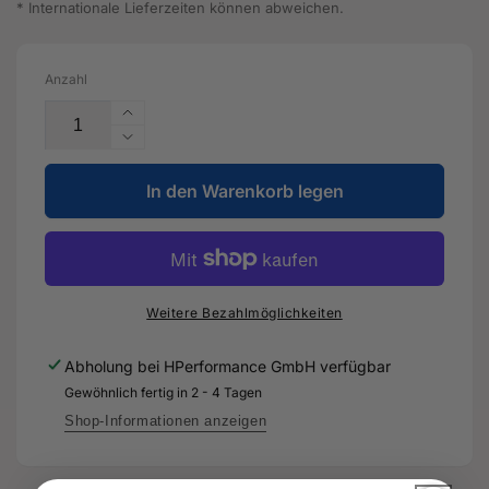
* Internationale Lieferzeiten können abweichen.
Anzahl
Erhöhe
die
Verringere
Menge
die
für
In den Warenkorb legen
Menge
Umluftrohr
für
-
Umluftrohr
8S0
-
145
8S0
693
145
Weitere Bezahlmöglichkeiten
B
693
-
B
Abholung bei
HPerformance GmbH
verfügbar
Original
-
Gewöhnlich fertig in 2 - 4 Tagen
Ersatzteil
Original
für
Ersatzteil
Shop-Informationen anzeigen
Audi
für
RS3
Audi
8Y