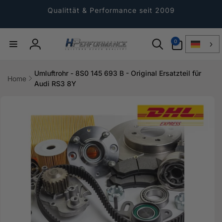
Direkt
zum
Qualittät & Performance seit 2009
Inhalt
0
0
Artikel
Einloggen
Umluftrohr - 8S0 145 693 B - Original Ersatzteil für
Home
Audi RS3 8Y
ktinformationen
gen