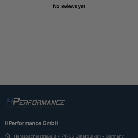
No reviews yet
HPerformance GmbH
Hemsbacherstraße 8 • 74706 Osterburken • Germany