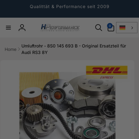
Direkt
zum
Qualittät & Performance seit 2009
Inhalt
0
0
Artikel
Einloggen
Umluftrohr - 8S0 145 693 B - Original Ersatzteil für
Home
Audi RS3 8Y
ktinformationen
gen