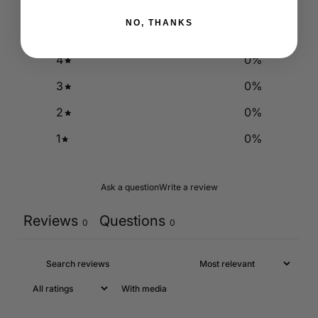
NO, THANKS
5
0
%
4
0
%
3
0
%
2
0
%
1
0
%
Ask a question
Write a review
Reviews
Questions
0
0
With media