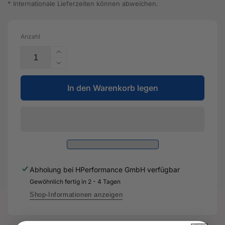
* Internationale Lieferzeiten können abweichen.
Anzahl
Erhöhe
die
Verringere
Menge
die
für
In den Warenkorb legen
Menge
Umluftrohr
für
-
Umluftrohr
8S0
-
145
8S0
693
145
B
693
-
B
Abholung bei
HPerformance GmbH
verfügbar
Original
-
Ersatzteil
Gewöhnlich fertig in 2 - 4 Tagen
Original
für
Ersatzteil
Shop-Informationen anzeigen
Audi
für
RS3
Audi
8Y