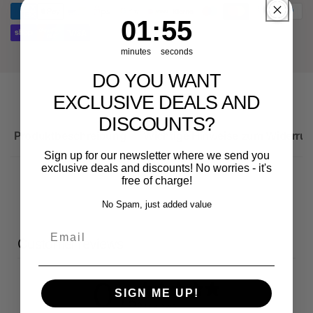
RS3
8Y
1
:
Countdown ends in:
54
01
:
54
minutes
seconds
DO YOU WANT
EXCLUSIVE DEALS AND
DISCOUNTS?
Produktbeschreibung
Wichtige Hinweise zum Widerruf
Sign up for our newsletter where we send you
exclusive deals and discounts! No worries - it's
free of charge!
No Spam, just added value
Email
Customer reviews
0
SIGN ME UP!
/ 5
0 reviews