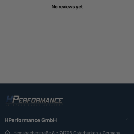
No reviews yet
HPerformance GmbH
Hemsbacherstraße 8 • 74706 Osterburken • Germany