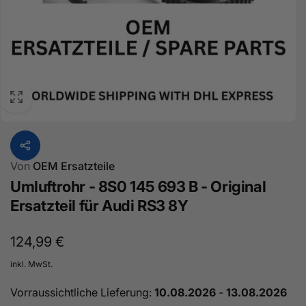
Von
OEM Ersatzteile
Umluftrohr - 8S0 145 693 B - Original
Ersatzteil für Audi RS3 8Y
Normaler
124,99 €
Preis
inkl. MwSt.
Vorraussichtliche Lieferung:
10.08.2026
-
13.08.2026