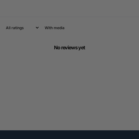
With media
No reviews yet