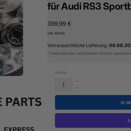
für Audi RS3 Sport
Normaler
399,99 €
Preis
inkl. MwSt.
Vorraussichtliche Lieferung:
09.08.20
* Internationale Lieferzeiten können abweich
Anzahl
Erhöhe
die
Verringere
Menge
die
für
In d
Menge
Unterholm
für
-
Unterholm
5Q0
-
801
5Q0