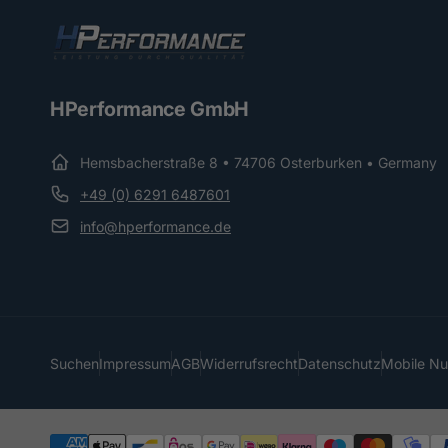
HPerformance GmbH
Hemsbacherstraße 8 • 74706 Osterburken • Germany
+49 (0) 6291 6487601
info@hperformance.de
Suchen
Impressum
AGB
Widerrufsrecht
Datenschutz
Mobile N