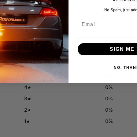
No Spam, just add
Email
0
SIGN ME 
/ 5
0 reviews
NO, THAN
5
0
%
4
0
%
3
0
%
2
0
%
1
0
%