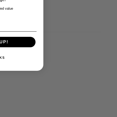
ed value
UP!
KS