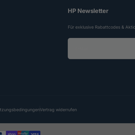
HP Newsletter
Für exklusive Rabattcodes & Akti
E
-
M
a
i
l
utzungsbedingungen
Vertrag widerrufen