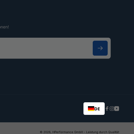
onen!
DE
Facebook
Instagram
YouTub
© 2026,
HPerformance GmbH
- Leistung durch Qualität