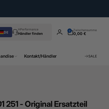
chen
0
HPerformance
Zwischensumme
0
DE
Artikel
0,00 €
Händler finden
Einloggen
andise
Kontakt/Händler
SALE
 251 - Original Ersatzteil