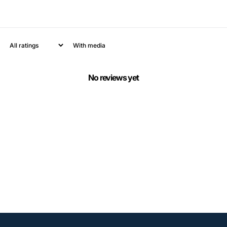
With media
No reviews yet