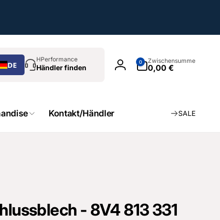
chen
0
HPerformance
Zwischensumme
0
DE
Artikel
0,00 €
Händler finden
Einloggen
andise
Kontakt/Händler
SALE
hlussblech - 8V4 813 331