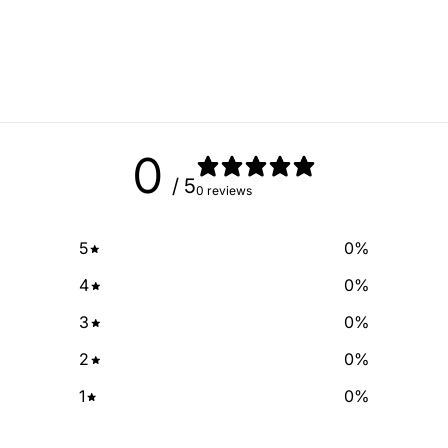
No Spam, just add
Email
0
SIGN ME 
/ 5
0 reviews
NO, THAN
5
0
%
4
0
%
3
0
%
2
0
%
1
0
%