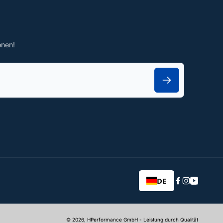
onen!
DE
Facebook
Instagram
YouTub
© 2026,
HPerformance GmbH
- Leistung durch Qualität