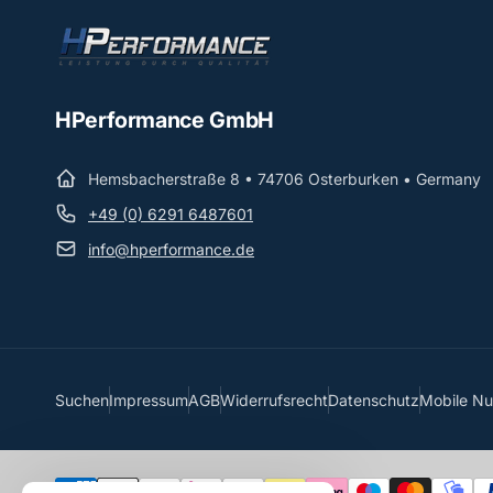
HPerformance GmbH
Hemsbacherstraße 8 • 74706 Osterburken • Germany
+49 (0) 6291 6487601
info@hperformance.de
Suchen
Impressum
AGB
Widerrufsrecht
Datenschutz
Mobile N