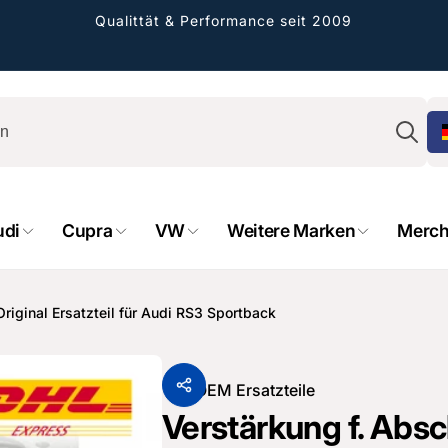
Qualittät & Performance seit 2009
Su
udi
Cupra
VW
Weitere Marken
Merch
rformance GmbH
riginal Ersatzteil für Audi RS3 Sportback
holung verfügbar, gewöhnlich fertig in 2
4 tagen
Von
OEM Ersatzteile
cher Straße 8
Verstärkung f. Absc
sterburken
land