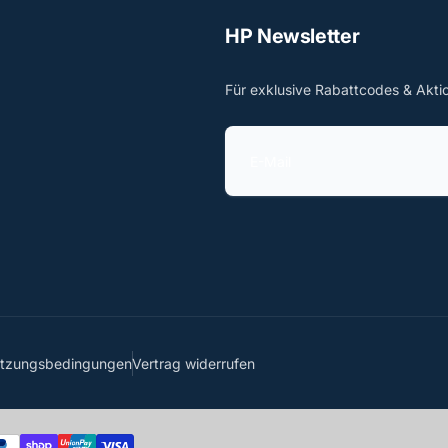
HP Newsletter
Für exklusive Rabattcodes & Akti
E
-
M
a
i
l
utzungsbedingungen
Vertrag widerrufen