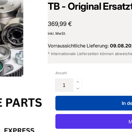
TB - Original Ersat
16487601
Normaler
369,99 €
Preis
inkl. MwSt.
Vorraussichtliche Lieferung:
09.08.20
* Internationale Lieferzeiten können abweich
Anzahl
Erhöhe
die
Verringere
Menge
die
für
In d
Menge
Verstärkung
für
f.
Verstärkung
Abschlussblech
f.
-
Abschlussblech