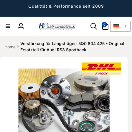
Direkt
zum
Qualittät & Performance seit 2009
Inhalt
0
0
Artikel
Einloggen
Verstärkung für Längsträger- 5Q0 804 425 - Original
Home
Ersatzteil für Audi RS3 Sportback
ktinformationen
gen