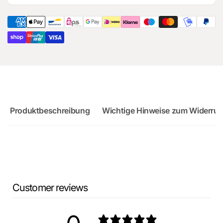
RS3
Audi
Sportback
RS3
Sportback
Produktbeschreibung
Wichtige Hinweise zum Widerruf
Customer reviews