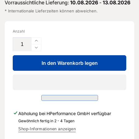
Vorraussichtliche Lieferung:
10.08.2026
-
13.08.2026
* Internationale Lieferzeiten können abweichen.
Anzahl
Erhöhe
die
Verringere
Menge
die
für
In den Warenkorb legen
Menge
Verstärkung
für
für
Verstärkung
Längsträger-
für
5Q0
Längsträger-
804
5Q0
425
804
-
425
Abholung bei
HPerformance GmbH
verfügbar
Original
-
Ersatzteil
Gewöhnlich fertig in 2 - 4 Tagen
Original
für
Ersatzteil
Shop-Informationen anzeigen
Audi
für