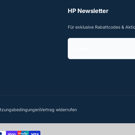
HP Newsletter
Für exklusive Rabattcodes & Akti
E
-
M
a
i
l
utzungsbedingungen
Vertrag widerrufen