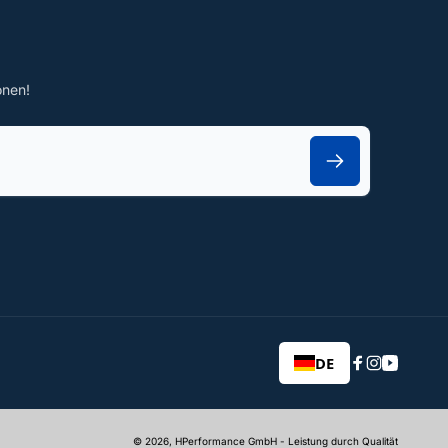
onen!
DE
Facebook
Instagram
YouTub
© 2026,
HPerformance GmbH
- Leistung durch Qualität