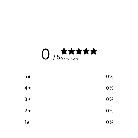
free of cha
No Spam, just add
Email
0
SIGN ME 
/ 5
0 reviews
NO, THAN
5
0
%
4
0
%
3
0
%
2
0
%
1
0
%