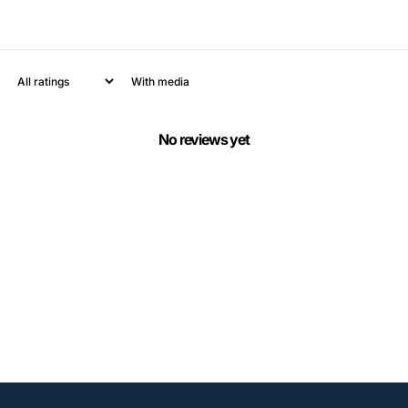
With media
No reviews yet