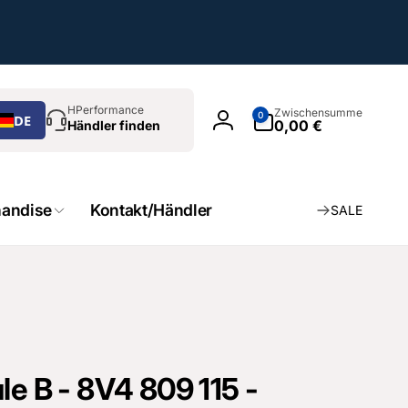
chen
0
HPerformance
Zwischensumme
0
DE
Artikel
0,00 €
Händler finden
Einloggen
andise
Kontakt/Händler
SALE
le B - 8V4 809 115 -