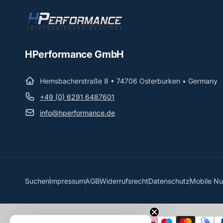
HPerformance GmbH
Hemsbacherstraße 8 • 74706 Osterburken • Germany
+49 (0) 6291 6487601
info@hperformance.de
Suchen
Impressum
AGB
Widerrufsrecht
Datenschutz
Mobile N