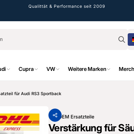
Qualittät & Performance seit 2009
Su
udi
Cupra
VW
Weitere Marken
Merch
rformance GmbH
satzteil für Audi RS3 Sportback
holung verfügbar, gewöhnlich fertig in 2
4 tagen
Von
OEM Ersatzteile
cher Straße 8
Verstärkung für Säu
sterburken
land