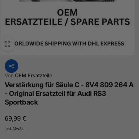
Von
OEM Ersatzteile
Verstärkung für Säule C - 8V4 809 264 A
- Original Ersatzteil für Audi RS3
Sportback
Normaler
69,99 €
Preis
inkl. MwSt.