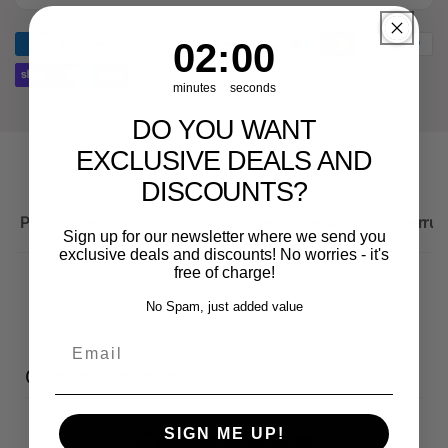
Ersatzteil
Original
für
Ersatzteil
1
:
Countdown ends in:
58
01
:
58
Audi
für
RS3
Audi
minutes
seconds
Sportback
RS3
Sportback
DO YOU WANT
EXCLUSIVE DEALS AND
DISCOUNTS?
Produktbeschreibung
Wichtige Hinweise zum Widerruf
Sign up for our newsletter where we send you
exclusive deals and discounts! No worries - it's
free of charge!
No Spam, just added value
Email
Customer reviews
SIGN ME UP!