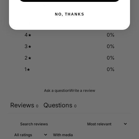
0
/ 5
0 reviews
NO, THANKS
5
0
%
4
0
%
3
0
%
2
0
%
1
0
%
Ask a question
Write a review
Reviews
Questions
0
0
With media