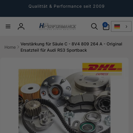
Direkt
zum
Qualittät & Performance seit 2009
Inhalt
0
0
Artikel
Einloggen
Verstärkung für Säule C - 8V4 809 264 A - Original
Home
Ersatzteil für Audi RS3 Sportback
ktinformationen
gen