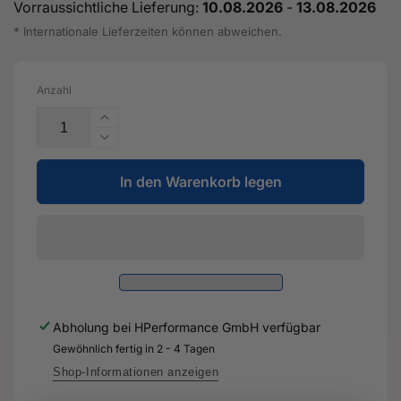
Vorraussichtliche Lieferung:
10.08.2026
-
13.08.2026
* Internationale Lieferzeiten können abweichen.
Anzahl
Erhöhe
die
Verringere
Menge
die
für
In den Warenkorb legen
Menge
Verstärkung
für
für
Verstärkung
Säule
für
C
Säule
-
C
8V4
-
809
8V4
Abholung bei
HPerformance GmbH
verfügbar
264
809
A
Gewöhnlich fertig in 2 - 4 Tagen
264
-
A
Shop-Informationen anzeigen
Original
-