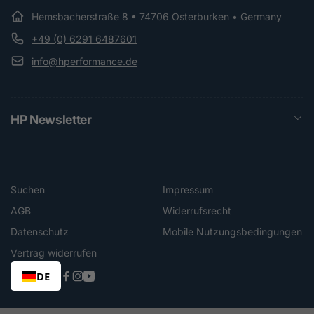
Hemsbacherstraße 8 • 74706 Osterburken • Germany
+49 (0) 6291 6487601
info@hperformance.de
HP Newsletter
Suchen
Impressum
AGB
Widerrufsrecht
Datenschutz
Mobile Nutzungsbedingungen
Vertrag widerrufen
DE
Facebook
Instagram
YouTube