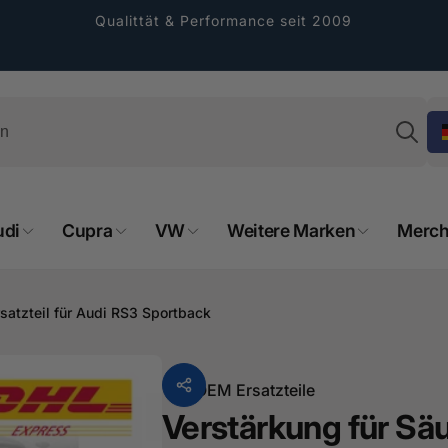
Qualittät & Performance seit 2009
Su
udi
Cupra
VW
Weitere Marken
Merch
rformance GmbH
rsatzteil für Audi RS3 Sportback
holung verfügbar, gewöhnlich fertig in 2
4 tagen
Von
OEM Ersatzteile
cher Straße 8
Verstärkung für Säu
sterburken
land