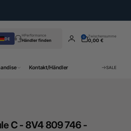
chen
0
HPerformance
Zwischensumme
0
DE
Artikel
0,00 €
Händler finden
Einloggen
andise
Kontakt/Händler
SALE
le C - 8V4 809 746 -