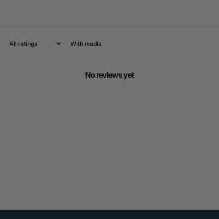
With media
No reviews yet