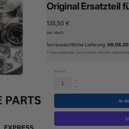
Original Ersatzteil
16487601
Normaler
135,50 €
Preis
inkl. MwSt.
Vorraussichtliche Lieferung:
09.08.20
* Internationale Lieferzeiten können abweich
Anzahl
Erhöhe
die
Verringere
Menge
die
für
In d
Menge
Verstärkung
für
für
Verstärkung
Säule
für
C
Säule