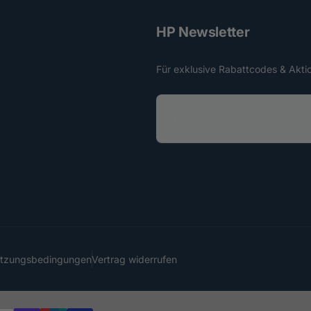
HP Newsletter
Für exklusive Rabattcodes & Akti
E
-
M
a
i
l
utzungsbedingungen
Vertrag widerrufen