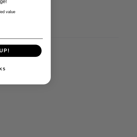
rge!
ed value
UP!
KS