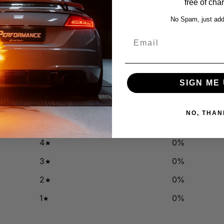
free of cha
No Spam, just add
Email
0
SIGN ME 
/ 5
0 reviews
NO, THAN
5
0
%
4
0
%
3
0
%
2
0
%
1
0
%