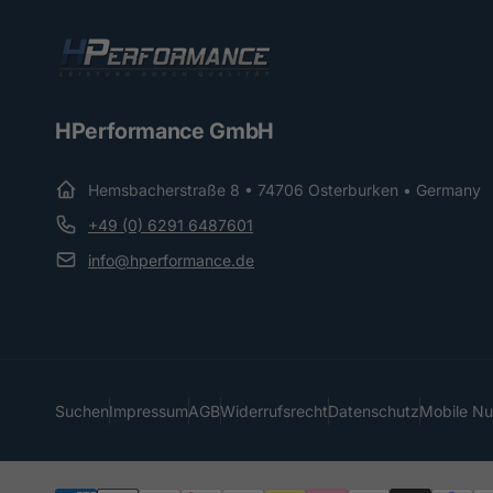
HPerformance GmbH
Hemsbacherstraße 8 • 74706 Osterburken • Germany
+49 (0) 6291 6487601
info@hperformance.de
Suchen
Impressum
AGB
Widerrufsrecht
Datenschutz
Mobile N