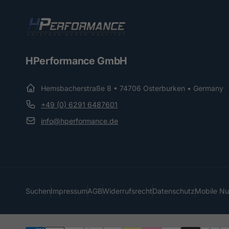
HPerformance GmbH
Hemsbacherstraße 8 • 74706 Osterburken • Germany
+49 (0) 6291 6487601
info@hperformance.de
Suchen
Impressum
AGB
Widerrufsrecht
Datenschutz
Mobile N