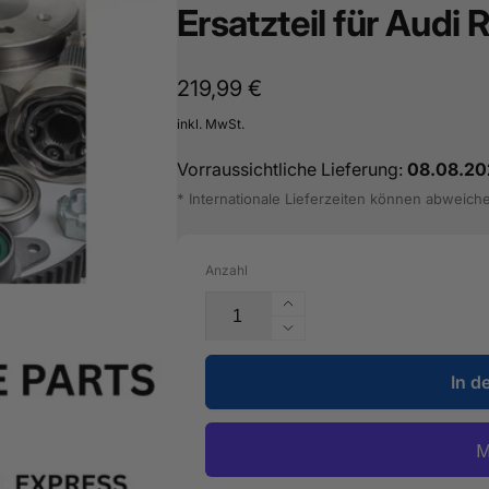
Ersatzteil für Audi
Normaler
219,99 €
Preis
inkl. MwSt.
Vorraussichtliche Lieferung:
08.08.20
* Internationale Lieferzeiten können abweich
Anzahl
Erhöhe
die
Verringere
Menge
die
für
In d
Menge
Verstärkung
für
Tunnel
Verstärkung
-
Tunnel
5Q0
-