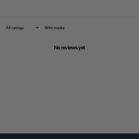
With media
No reviews yet