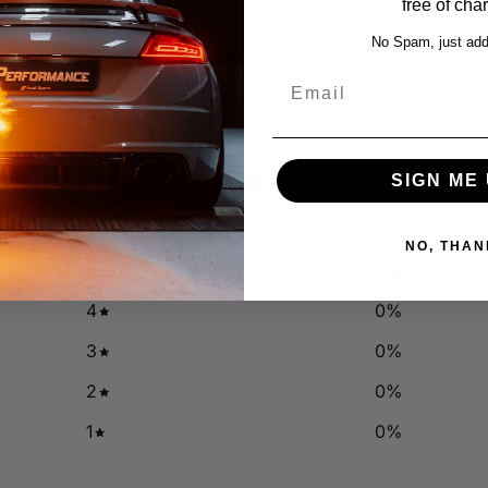
free of cha
No Spam, just add
Email
0
SIGN ME 
/ 5
0 reviews
NO, THAN
5
0
%
4
0
%
3
0
%
2
0
%
1
0
%