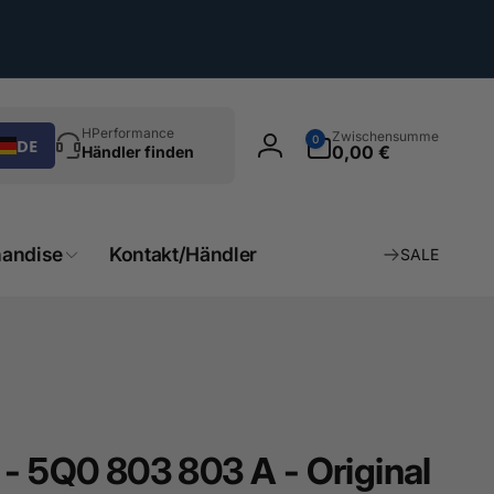
chen
0
HPerformance
Zwischensumme
0
DE
Artikel
0,00 €
Händler finden
Einloggen
andise
Kontakt/Händler
SALE
- 5Q0 803 803 A - Original