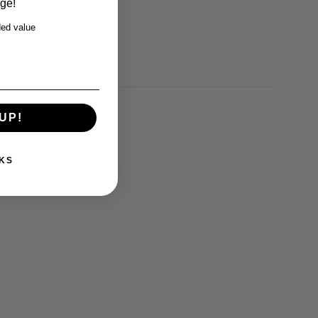
rge!
ed value
UP!
KS