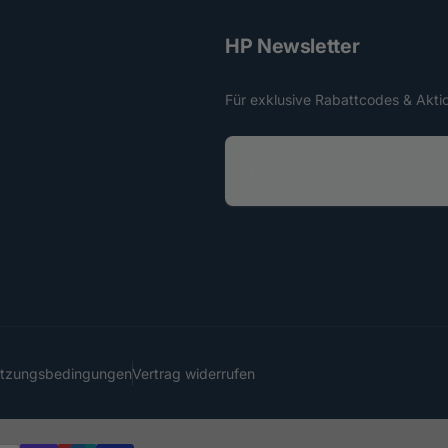
HP Newsletter
Für exklusive Rabattcodes & Akti
E
-
M
a
i
l
utzungsbedingungen
Vertrag widerrufen