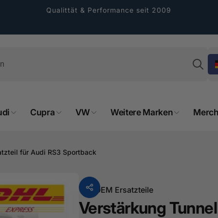
Qualittät & Performance seit 2009
Su
udi
Cupra
VW
Weitere Marken
Merch
rformance GmbH
holung verfügbar, gewöhnlich fertig in 2
tzteil für Audi RS3 Sportback
4 tagen
cher Straße 8
sterburken
Von
OEM Ersatzteile
land
Verstärkung Tunnel 
16487601