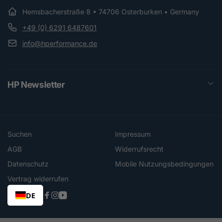
Hemsbacherstraße 8 • 74706 Osterburken • Germany
+49 (0) 6291 6487601
info@hperformance.de
HP Newsletter
Suchen
Impressum
AGB
Widerrufsrecht
Datenschutz
Mobile Nutzungsbedingungen
Vertrag widerrufen
DE
Facebook
Instagram
YouTube