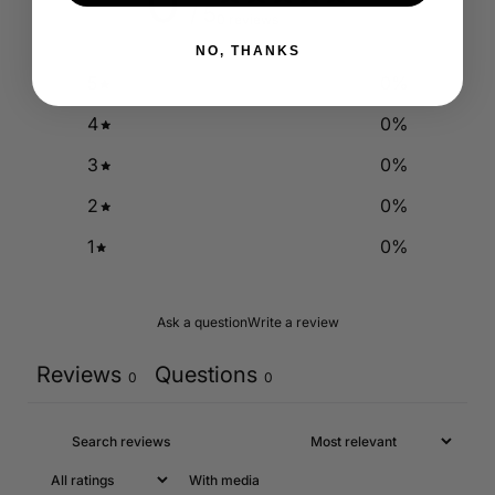
0
/ 5
0 reviews
NO, THANKS
5
0
%
4
0
%
3
0
%
2
0
%
1
0
%
Ask a question
Write a review
Reviews
Questions
0
0
With media