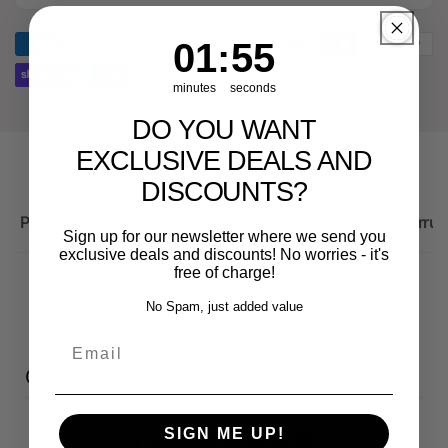
Audi
für
RS3
Audi
1
:
Countdown ends in:
55
01
:
55
Sportback
RS3
Sportback
minutes
seconds
DO YOU WANT
EXCLUSIVE DEALS AND
DISCOUNTS?
Produktbeschreibung
Wichtige Hinweise zum Widerruf
Sign up for our newsletter where we send you
exclusive deals and discounts! No worries - it's
free of charge!
No Spam, just added value
Email
Customer reviews
SIGN ME UP!