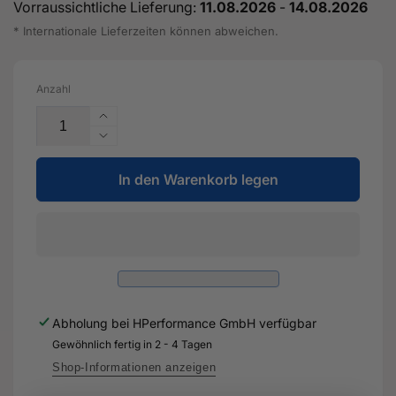
Vorraussichtliche Lieferung:
11.08.2026
-
14.08.2026
* Internationale Lieferzeiten können abweichen.
Anzahl
Erhöhe
die
Verringere
Menge
die
für
In den Warenkorb legen
Menge
Verstärkung
für
Tunnel
Verstärkung
-
Tunnel
5Q0
-
803
5Q0
804
803
A
804
Abholung bei
HPerformance GmbH
verfügbar
-
A
Original
Gewöhnlich fertig in 2 - 4 Tagen
-
Ersatzteil
Original
Shop-Informationen anzeigen
für
Ersatzteil