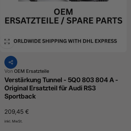
Von
OEM Ersatzteile
Verstärkung Tunnel - 5Q0 803 804 A -
Original Ersatzteil für Audi RS3
Sportback
Normaler
209,45 €
Preis
inkl. MwSt.