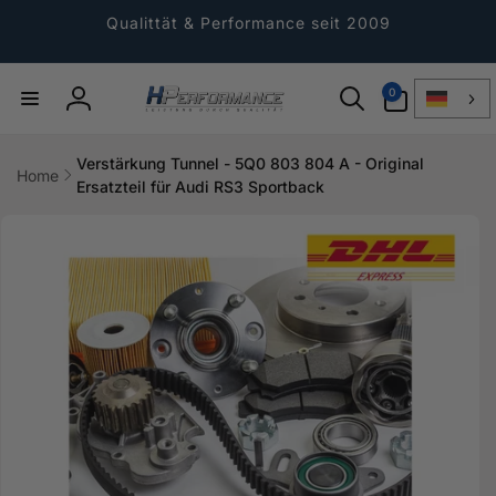
Direkt
zum
Qualittät & Performance seit 2009
Inhalt
0
0
Artikel
Einloggen
Verstärkung Tunnel - 5Q0 803 804 A - Original
Home
Ersatzteil für Audi RS3 Sportback
ktinformationen
gen