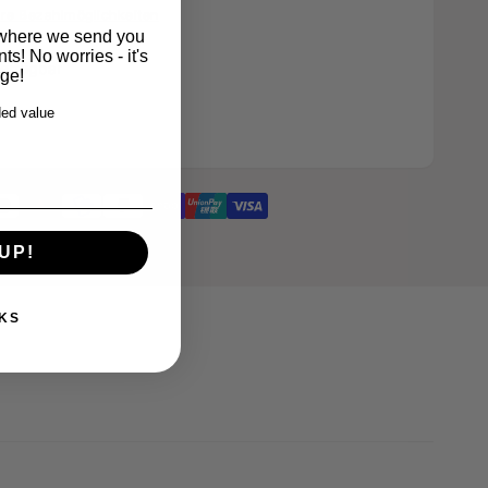
re Bezahlmöglichkeiten
r where we send you
s! No worries - it's
erfügbar
rge!
ed value
UP!
KS