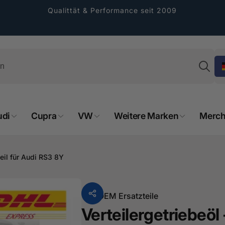
Qualittät & Performance seit 2009
Su
udi
Cupra
VW
Weitere Marken
Merch
rformance GmbH
holung verfügbar, gewöhnlich fertig in 2
teil für Audi RS3 8Y
4 tagen
cher Straße 8
sterburken
Von
OEM Ersatzteile
land
Verteilergetriebeöl 
16487601