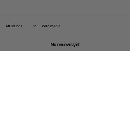
With media
No reviews yet