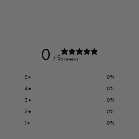
0
/ 5
0 reviews
5
0
%
4
0
%
3
0
%
2
0
%
1
0
%