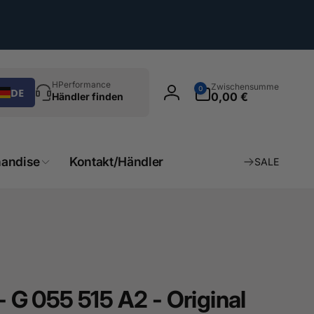
chen
0
HPerformance
Zwischensumme
0
DE
Artikel
0,00 €
Händler finden
Einloggen
andise
Kontakt/Händler
SALE
- G 055 515 A2 - Original