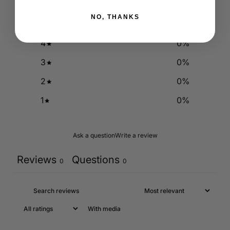
NO, THANKS
5
0
%
4
0
%
3
0
%
2
0
%
1
0
%
Ask a question
Write a review
Reviews
Questions
0
0
With media