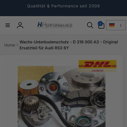
Direkt
zum
Qualittät & Performance seit 2009
Inhalt
0
0
Artikel
Einloggen
Wachs-Unterbodenschutz - D 316 000 A3 - Original
Home
Ersatzteil für Audi RS3 8Y
ktinformationen
gen