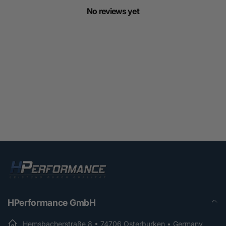
No reviews yet
HPerformance GmbH
Hemsbacherstraße 8 • 74706 Osterburken • Germany