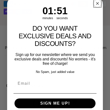
Audi
8Y
RS3
1
:
Countdown ends in:
51
01
:
51
8Y
minutes
seconds
DO YOU WANT
EXCLUSIVE DEALS AND
DISCOUNTS?
Produktbeschreibung
Wichtige Hinweise zum Widerruf
Sign up for our newsletter where we send you
exclusive deals and discounts! No worries - it's
free of charge!
No Spam, just added value
Email
Customer reviews
0
SIGN ME UP!
/ 5
0 reviews