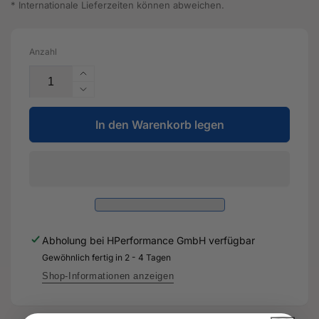
* Internationale Lieferzeiten können abweichen.
Anzahl
Erhöhe
die
Verringere
Menge
die
für
In den Warenkorb legen
Menge
Wachs-
für
Unterbodenschutz
Wachs-
-
Unterbodenschutz
D
-
316
D
000
316
A3
000
Abholung bei
HPerformance GmbH
verfügbar
-
A3
Original
Gewöhnlich fertig in 2 - 4 Tagen
-
Ersatzteil
Original
Shop-Informationen anzeigen
für
Ersatzteil
Audi
für
RS3