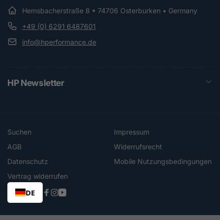
Hemsbacherstraße 8 • 74706 Osterburken • Germany
+49 (0) 6291 6487601
info@hperformance.de
HP Newsletter
Suchen
Impressum
AGB
Widerrufsrecht
Datenschutz
Mobile Nutzungsbedingungen
Vertrag widerrufen
DE
Facebook
Instagram
YouTube