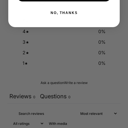
0
/ 5
0 reviews
NO, THANKS
5
0
%
4
0
%
3
0
%
2
0
%
1
0
%
Ask a question
Write a review
Reviews
Questions
0
0
With media