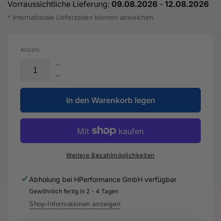
Vorraussichtliche Lieferung:
09.08.2026
-
12.08.2026
* Internationale Lieferzeiten können abweichen.
Anzahl
Erhöhe
die
Verringere
Menge
die
für
In den Warenkorb legen
Menge
Wärmeabschirmblech
für
-
Wärmeabschirmblech
8V0
-
825
8V0
613-
825
Weitere Bezahlmöglichkeiten
Original
613-
Ersatzteil
Original
Abholung bei
HPerformance GmbH
verfügbar
für
Ersatzteil
Gewöhnlich fertig in 2 - 4 Tagen
Audi
für
RS3
Audi
Shop-Informationen anzeigen
Sportback
RS3