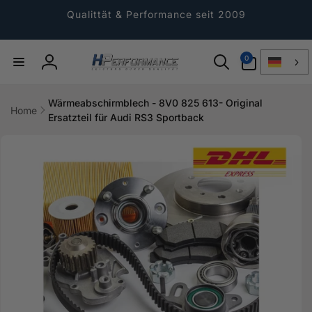
Direkt
zum
Qualittät & Performance seit 2009
Inhalt
0
0
Artikel
Einloggen
Wärmeabschirmblech - 8V0 825 613- Original
Home
Ersatzteil für Audi RS3 Sportback
ktinformationen
gen