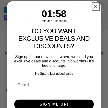
Sportback
1
:
Countdown ends in:
57
01
:
57
minutes
seconds
DO YOU WANT
EXCLUSIVE DEALS AND
DISCOUNTS?
Produktbeschreibung
Wichtige Hinweise zum Widerruf
Sign up for our newsletter where we send you
exclusive deals and discounts! No worries - it's
free of charge!
No Spam, just added value
Email
Customer reviews
SIGN ME UP!