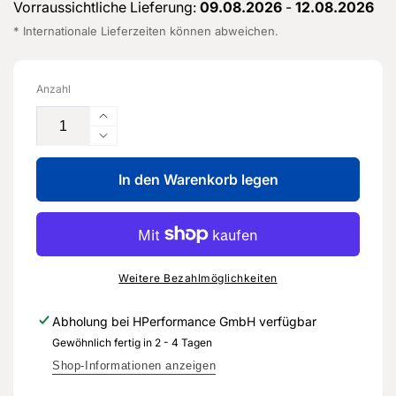
Vorraussichtliche Lieferung:
09.08.2026
-
12.08.2026
* Internationale Lieferzeiten können abweichen.
Anzahl
Erhöhe
die
Verringere
Menge
die
für
In den Warenkorb legen
Menge
Wärmetauscher
für
-
Wärmetauscher
5Q0
-
819
5Q0
031
819
Weitere Bezahlmöglichkeiten
B
031
-
B
Abholung bei
HPerformance GmbH
verfügbar
Original
-
Gewöhnlich fertig in 2 - 4 Tagen
Ersatzteil
Original
für
Ersatzteil
Shop-Informationen anzeigen
Audi
für