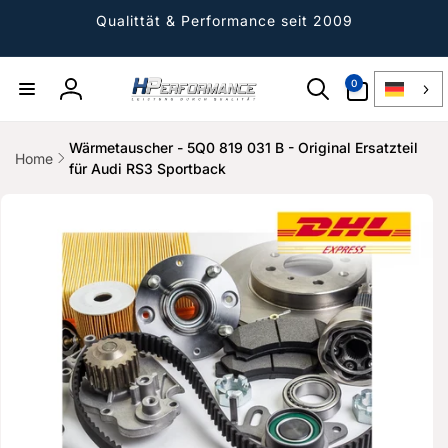
Direkt
zum
Qualittät & Performance seit 2009
Inhalt
0
0
Artikel
Einloggen
Wärmetauscher - 5Q0 819 031 B - Original Ersatzteil
Home
für Audi RS3 Sportback
ktinformationen
gen