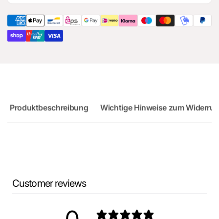
RS3
Audi
Sportback
RS3
Sportback
Produktbeschreibung
Wichtige Hinweise zum Widerruf
Customer reviews