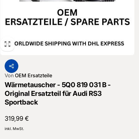
Von
OEM Ersatzteile
Wärmetauscher - 5Q0 819 031 B -
Original Ersatzteil für Audi RS3
Sportback
Normaler
319,99 €
Preis
inkl. MwSt.