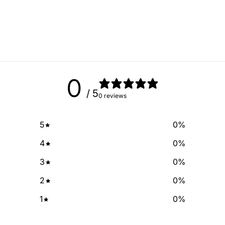
free of cha
No Spam, just add
Email
0
SIGN ME 
/ 5
0 reviews
NO, THAN
5
0
%
4
0
%
3
0
%
2
0
%
1
0
%