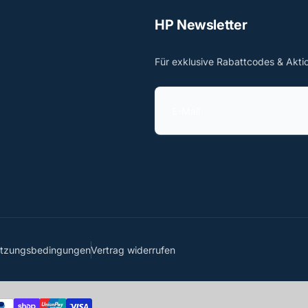
HP Newsletter
Für exklusive Rabattcodes & Akti
E
-
M
a
i
l
utzungsbedingungen
Vertrag widerrufen