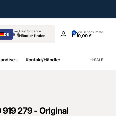
chen
0
HPerformance
Zwischensumme
0
DE
Artikel
0,00 €
Händler finden
Einloggen
andise
Kontakt/Händler
SALE
19 279 - Original