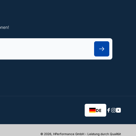
onen!
DE
Facebook
Instagram
YouTub
© 2026,
HPerformance GmbH
- Leistung durch Qualität