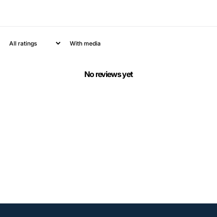
With media
No reviews yet