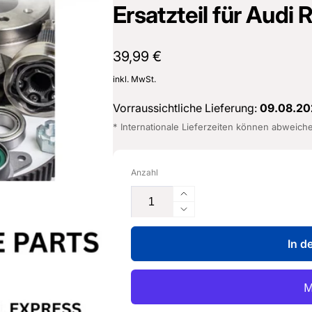
Ersatzteil für Audi
Normaler
39,99 €
Preis
inkl. MwSt.
Vorraussichtliche Lieferung:
09.08.20
* Internationale Lieferzeiten können abweich
Anzahl
Erhöhe
die
Verringere
Menge
die
für
In d
Menge
Warnsummer
für
-
Warnsummer
5Q0
-
919
5Q0