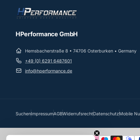
HPerformance GmbH
Hemsbacherstraße 8 • 74706 Osterburken • Germany
+49 (0) 6291 6487601
info@hperformance.de
Suchen
Impressum
AGB
Widerrufsrecht
Datenschutz
Mobile N