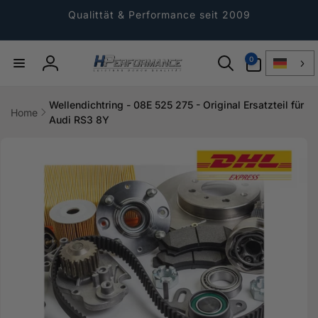
Direkt
zum
Qualittät & Performance seit 2009
Inhalt
0
0
Artikel
Einloggen
Wellendichtring - 08E 525 275 - Original Ersatzteil für
Home
Audi RS3 8Y
ktinformationen
gen