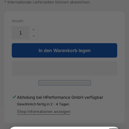
* Internationale Lieferzeiten können abweichen.
Anzahl
Erhöhe
die
Verringere
Menge
die
für
In den Warenkorb legen
Menge
Wellendichtring
für
-
Wellendichtring
08E
-
525
08E
275
525
-
275
Original
-
Abholung bei
HPerformance GmbH
verfügbar
Ersatzteil
Original
für
Gewöhnlich fertig in 2 - 4 Tagen
Ersatzteil
Audi
für
Shop-Informationen anzeigen
RS3
Audi
8Y
RS3