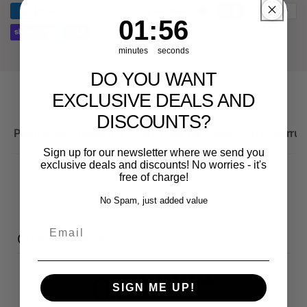
8Y
1
:
Countdown ends in:
56
01
:
56
minutes
seconds
DO YOU WANT
EXCLUSIVE DEALS AND
DISCOUNTS?
Produktbeschreibung
Wichtige Hinweise zum Widerruf
Sign up for our newsletter where we send you
exclusive deals and discounts! No worries - it's
free of charge!
No Spam, just added value
Email
Customer reviews
0
SIGN ME UP!
/ 5
0 reviews