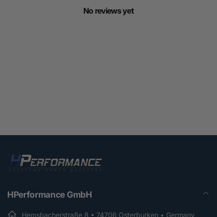
No reviews yet
HPerformance GmbH
Hemsbacherstraße 8 • 74706 Osterburken • Germany