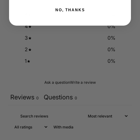
NO, THANKS
5
0
%
4
0
%
3
0
%
2
0
%
1
0
%
Ask a question
Write a review
Reviews
Questions
0
0
With media