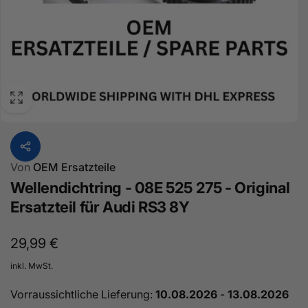
Von
OEM Ersatzteile
Wellendichtring - 08E 525 275 - Original
Ersatzteil für Audi RS3 8Y
Normaler
29,99 €
Preis
inkl. MwSt.
Vorraussichtliche Lieferung:
10.08.2026
-
13.08.2026