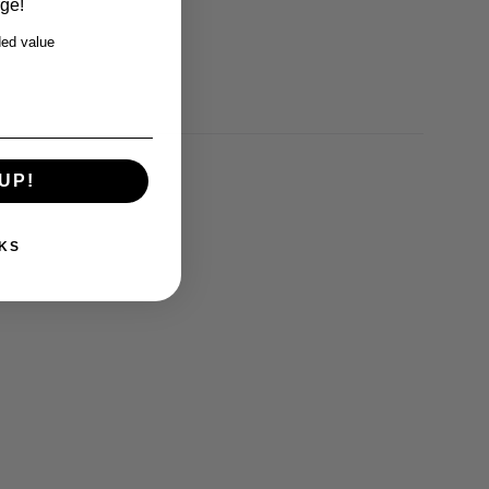
rge!
ed value
UP!
KS