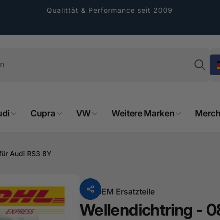
Qualittät & Performance seit 2009
Su
udi
Cupra
VW
Weitere Marken
Merch
rformance GmbH
holung verfügbar, gewöhnlich fertig in 2
 für Audi RS3 8Y
4 tagen
cher Straße 8
sterburken
Von
OEM Ersatzteile
land
Wellendichtring - 0
16487601