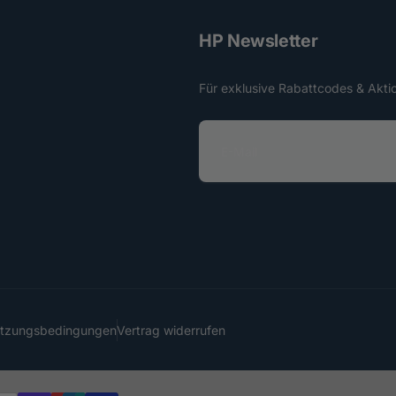
HP Newsletter
Für exklusive Rabattcodes & Akti
E
-
M
a
i
l
utzungsbedingungen
Vertrag widerrufen