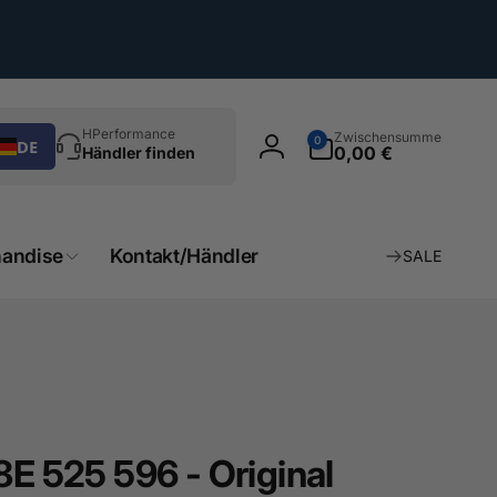
chen
0
HPerformance
Zwischensumme
0
DE
Artikel
0,00 €
Händler finden
Einloggen
andise
Kontakt/Händler
SALE
8E 525 596 - Original