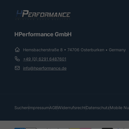
HPerformance GmbH
Hemsbacherstraße 8 • 74706 Osterburken • Germany
+49 (0) 6291 6487601
info@hperformance.de
Suchen
Impressum
AGB
Widerrufsrecht
Datenschutz
Mobile N