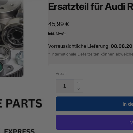
Ersatzteil für Audi
Normaler
45,99 €
Preis
inkl. MwSt.
Vorraussichtliche Lieferung:
08.08.20
* Internationale Lieferzeiten können abweich
Anzahl
Erhöhe
die
Verringere
Menge
die
für
In d
Menge
Wellendichtring
für
-
Wellendichtring
08E
-
525
08E