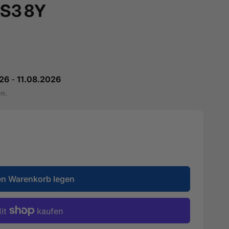
 RS3 8Y
26
-
11.08.2026
en.
en Warenkorb legen