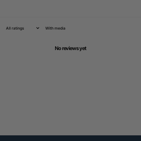
With media
No reviews yet