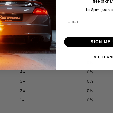
free of cha
No Spam, just add
Email
0
SIGN ME 
/ 5
0 reviews
NO, THAN
5
0
%
4
0
%
3
0
%
2
0
%
1
0
%