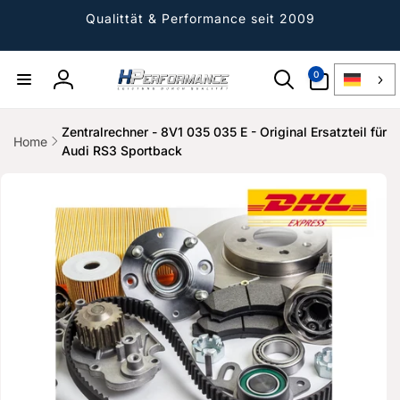
Direkt
zum
Qualittät & Performance seit 2009
Inhalt
0
0
Artikel
Einloggen
Zentralrechner - 8V1 035 035 E - Original Ersatzteil für
Home
Audi RS3 Sportback
ktinformationen
gen