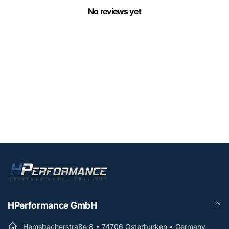
No reviews yet
HPerformance GmbH
Hemsbacherstraße 8 • 74706 Osterburken • Germany