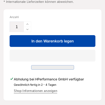
* Internationale Lieferzeiten können abweichen.
Anzahl
Erhöhe
die
Verringere
Menge
die
für
In den Warenkorb legen
Menge
Zentralrechner
für
-
Zentralrechner
8V1
-
035
8V1
035
035
E
035
-
E
Abholung bei
HPerformance GmbH
verfügbar
Original
-
Ersatzteil
Gewöhnlich fertig in 2 - 4 Tagen
Original
für
Ersatzteil
Shop-Informationen anzeigen
Audi
für
RS3
Audi
Sportback