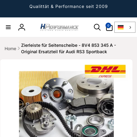
Direkt
zum
Qualittät & Performance seit 2009
Inhalt
0
0
Artikel
Einloggen
Zierleiste für Seitenscheibe - 8V4 853 345 A -
Home
Original Ersatzteil für Audi RS3 Sportback
ktinformationen
gen