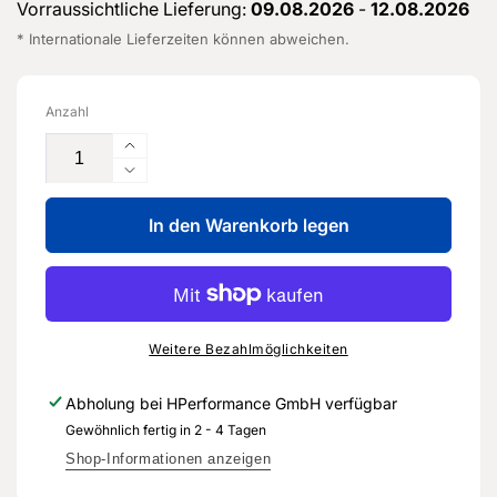
Vorraussichtliche Lieferung:
09.08.2026
-
12.08.2026
* Internationale Lieferzeiten können abweichen.
Anzahl
Erhöhe
die
Verringere
Menge
die
für
In den Warenkorb legen
Menge
Zierleiste
für
für
Zierleiste
Seitenscheibe
für
-
Seitenscheibe
8V4
-
Weitere Bezahlmöglichkeiten
853
8V4
345
853
Abholung bei
HPerformance GmbH
verfügbar
A
345
Gewöhnlich fertig in 2 - 4 Tagen
-
A
Original
-
Shop-Informationen anzeigen
Ersatzteil
Original