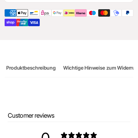
für
Ersatzteil
Audi
für
RS3
Audi
Sportback
RS3
Sportback
Produktbeschreibung
Wichtige Hinweise zum Widerruf
Customer reviews