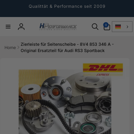
Direkt
zum
Qualittät & Performance seit 2009
Inhalt
0
0
Artikel
Einloggen
Zierleiste für Seitenscheibe - 8V4 853 346 A -
Home
Original Ersatzteil für Audi RS3 Sportback
ktinformationen
gen