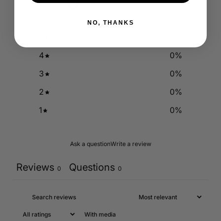
0
/ 5
0 reviews
NO, THANKS
5
0
%
4
0
%
3
0
%
2
0
%
1
0
%
Ask a question
Write a review
Reviews
Questions
0
0
With media