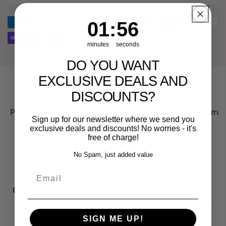
für
Ersatzteil
Audi
für
1
:
Countdown ends in:
55
01
:
55
RS3
Audi
Sportback
RS3
minutes
seconds
Sportback
DO YOU WANT
EXCLUSIVE DEALS AND
DISCOUNTS?
Produktbeschreibung
Wichtige Hinweise zum Widerruf
Sign up for our newsletter where we send you
exclusive deals and discounts! No worries - it's
free of charge!
No Spam, just added value
Email
Customer reviews
SIGN ME UP!