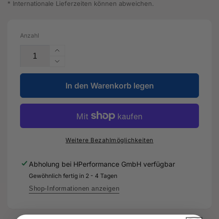
* Internationale Lieferzeiten können abweichen.
Anzahl
Erhöhe
die
Verringere
Menge
die
für
In den Warenkorb legen
Menge
Zündkerze
für
-
Zündkerze
06K
-
905
06K
601
905
Weitere Bezahlmöglichkeiten
M
601
-
M
Abholung bei
HPerformance GmbH
verfügbar
Original
-
Gewöhnlich fertig in 2 - 4 Tagen
Ersatzteil
Original
für
Ersatzteil
Shop-Informationen anzeigen
Audi
für
RS3
Audi
Sportback