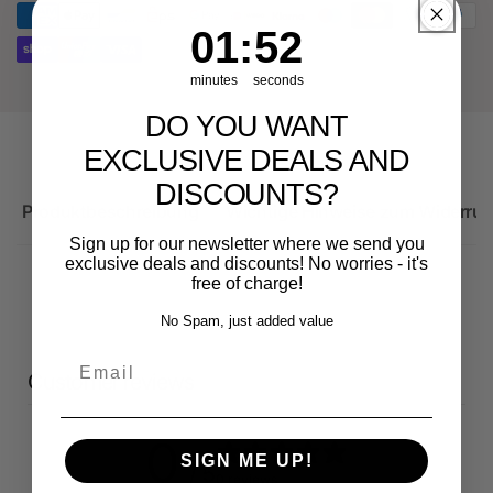
RS3
Sportback
1
:
Countdown ends in:
52
01
:
52
minutes
seconds
DO YOU WANT
EXCLUSIVE DEALS AND
DISCOUNTS?
Produktbeschreibung
Wichtige Hinweise zum Widerruf
Sign up for our newsletter where we send you
exclusive deals and discounts! No worries - it's
free of charge!
No Spam, just added value
Email
Customer reviews
0
SIGN ME UP!
/ 5
0 reviews