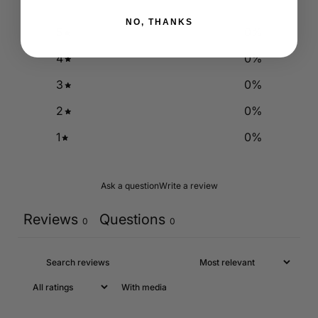
NO, THANKS
5
0
%
4
0
%
3
0
%
2
0
%
1
0
%
Ask a question
Write a review
Reviews
Questions
0
0
With media