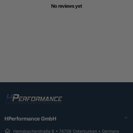
No reviews yet
HPerformance GmbH
Hemsbacherstraße 8 • 74706 Osterburken • Germany