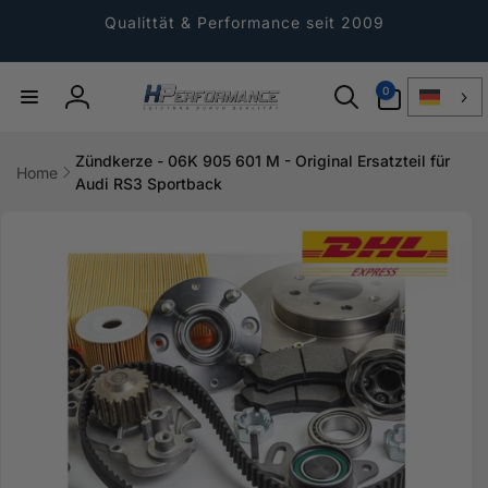
Direkt
zum
Qualittät & Performance seit 2009
Inhalt
0
0
Artikel
Einloggen
Zündkerze - 06K 905 601 M - Original Ersatzteil für
Home
Audi RS3 Sportback
ktinformationen
gen