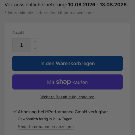
Vorraussichtliche Lieferung:
10.08.2026
-
13.08.2026
* Internationale Lieferzeiten können abweichen.
Anzahl
Erhöhe
die
Verringere
Menge
die
für
In den Warenkorb legen
Menge
Blowoff
für
Delete
Blowoff
Kit
Delete
-
Kit
2.5
-
Weitere Bezahlmöglichkeiten
TFSI
2.5
TFSI
Abholung bei
HPerformance GmbH
verfügbar
Gewöhnlich fertig in 2 - 4 Tagen
Shop-Informationen anzeigen