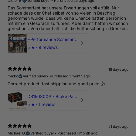
Dieter B.
Verified buyer
•
Purchased 25 days ago
Das Sommerfest hat unsere Erwartungen voll erfüllt. Nur
schade dass der Chef selbst von so vielen in Beschlag
genommen wurde, dass wir keine Chance hatten persönlich
mit ihm ein Gespräch zu führen. Aber damit hatten wir schon
gerechnet. Von daher hält sich die Enttäuschung in Grenzen.
HPerformance Sommerfest 2026
5
★ ·
9 reviews
18 days ago
mikko
Verified buyer
•
Purchased 1 month ago
Correct product, fast shipping and good price 👍
DB15030XP - Brake Pads Xtreme Performance | Front Axle
5
★ ·
1 review
21 days ago
Michael G.
Verified buyer
•
Purchased 1 month ago