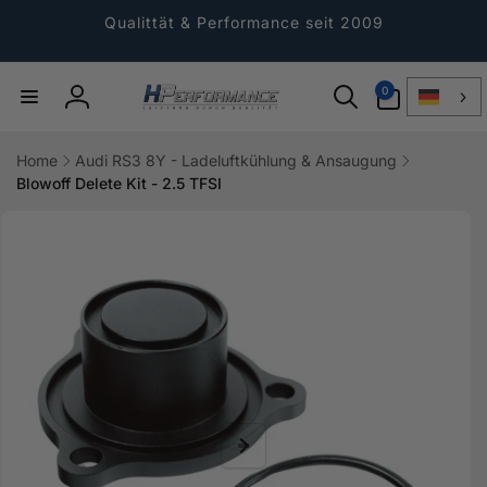
Direkt
zum
Qualittät & Performance seit 2009
Inhalt
0
0
Artikel
Einloggen
Home
Audi RS3 8Y - Ladeluftkühlung & Ansaugung
Blowoff Delete Kit - 2.5 TFSI
ktinformationen
gen