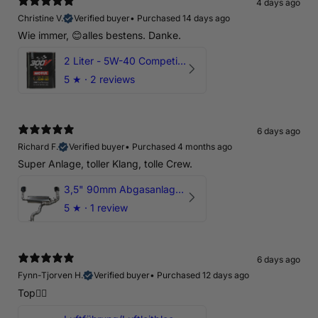
4 days ago
Christine V.
Verified buyer
•
Purchased 14 days ago
Wie immer, 😊alles bestens. Danke.
2 Liter - 5W-40 Competition 300V Motul Motoröl
5
★ ·
2 reviews
6 days ago
Richard F.
Verified buyer
•
Purchased 4 months ago
Super Anlage, toller Klang, tolle Crew.
3,5" 90mm Abgasanlage AUDI RSQ3 DNWA 2.5 TFSI
5
★ ·
1 review
6 days ago
Fynn-Tjorven H.
Verified buyer
•
Purchased 12 days ago
Top👍🏼