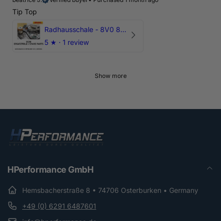
Tip Top
Radhausschale - 8V0 821 191 C - Original Ersatzteil für Audi RS3 Sportback
5
★ ·
1 review
Show more
HPerformance GmbH
Hemsbacherstraße 8 • 74706 Osterburken • Germany
+49 (0) 6291 6487601