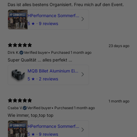
Das ist alles bestens Organisiert. Freu mich auf den Event.
HPerformance Sommerfest 2026
5
★ ·
9 reviews
23 days ago
Dirk K.
Verified buyer
•
Purchased 1 month ago
Super Qualität ... alles perfekt ...
MQB Billet Aluminium Einsatz Drehmomentstütze - DOGBONE für Audi RS3, TTRS, RSQ3
5
★ ·
2 reviews
1 month ago
Csaba V.
Verified buyer
•
Purchased 1 month ago
Wie immer, top,top top
HPerformance Sommerfest 2026
5
★ ·
9 reviews