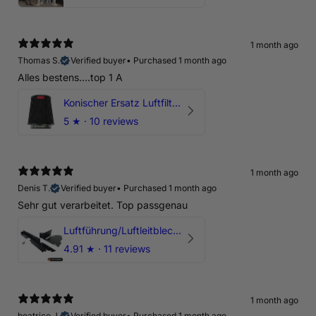
1 month ago
Thomas S.
Verified buyer
•
Purchased 1 month ago
Alles bestens....top 1 A
Konischer Ersatz Luftfilter Pilz - 4" & 5" Offene Ansaugung
5
★ ·
10 reviews
1 month ago
Denis T.
Verified buyer
•
Purchased 1 month ago
Sehr gut verarbeitet. Top passgenau
Luftführung/Luftleitblech 5" 125mm offene Ansaugung HPerformance
4.91
★ ·
11 reviews
1 month ago
beatrice J.
Verified buyer
•
Purchased 1 month ago