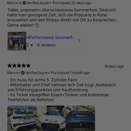
Marco S.
Verified buyer
•
Purchased 22 days ago
Tolles, angenehm überschaubares Sommerfest. Dadurch
hatte man genügend Zeit, sich die Produkte in Ruhe
anzusehen und den Einbau direkt vor Ort zu besprechen.
Gerne wieder! 👌
HPerformance Sommerfest 2026
5
★ ·
9 reviews
18 days ago
Marco I.
Verified buyer
•
Purchased 1 month ago
- Ein muss für echte 5. Zylinder Fans
- Mitarbeiter und Chef nehmen sich Zeit bzgl. Austausch
von Erfahrungspunkten und Kaufberatung
- Im Ticket inbegriffen Essen+Trinken und kostenlose
Testfahrten als Beifahrer