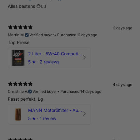
Alles bestens 😊👍🏻
3 days ago
Martin M.
Verified buyer
•
Purchased 11 days ago
Top Preise
2 Liter - 5W-40 Competition 300V Motul Motoröl
5
★ ·
2 reviews
4 days ago
Christine V.
Verified buyer
•
Purchased 14 days ago
Passt perfekt. Lg
MANN Motorölfilter - Audi RS3 TTRS RSQ3 VZ5 - DAZ DNW
5
★ ·
1 review