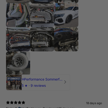
HPerformance Sommerfest 2026
5
★ ·
9 reviews
18 days ago