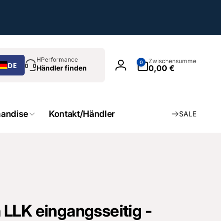
chen
0
HPerformance
Zwischensumme
0
DE
Artikel
0,00 €
Händler finden
Einloggen
andise
Kontakt/Händler
SALE
LLK eingangsseitig -