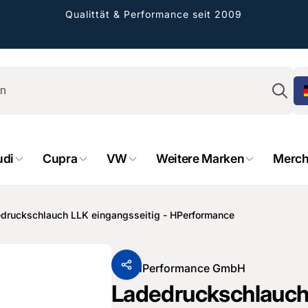
Qualittät & Performance seit 2009
Su
rformance GmbH
udi
Cupra
VW
Weitere Marken
Merch
holung verfügbar, gewöhnlich fertig in 2
4 tagen
cher Straße 8
druckschlauch LLK eingangsseitig - HPerformance
sterburken
land
16487601
Von
HPerformance GmbH
Ladedruckschlauch 