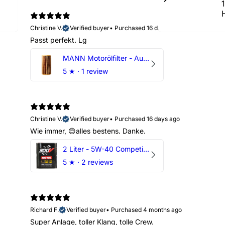
Christine V.
Verified buyer
•
Purchased 16 days ago
Passt perfekt. Lg
MANN Motorölfilter - Audi RS3 TTRS RSQ3 VZ5 - DAZ DNW
5
★ ·
1 review
Christine V.
Verified buyer
•
Purchased 16 days ago
Wie immer, 😊alles bestens. Danke.
2 Liter - 5W-40 Competition 300V Motul Motoröl
5
★ ·
2 reviews
Richard F.
Verified buyer
•
Purchased 4 months ago
Super Anlage, toller Klang, tolle Crew.