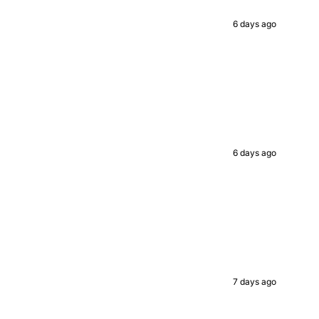
ed value
6 days ago
UP!
KS
6 days ago
7 days ago