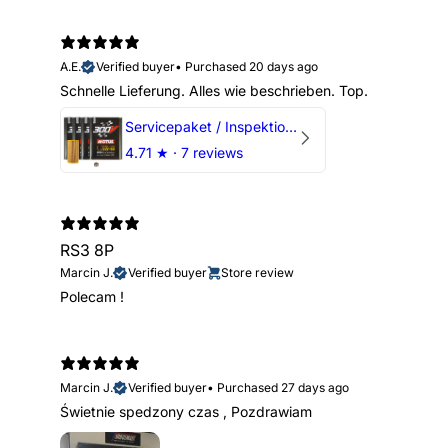
A.E.
Verified buyer
•
Purchased 20 days ago
Schnelle Lieferung. Alles wie beschrieben. Top.
Servicepaket / Inspektionspaket 1 mit Motul 300V 5W40 - 5W50 für alle 2.5 TFSI Modelle
4.71
★ ·
7 reviews
RS3 8P
Marcin J.
Verified buyer
Store review
Polecam !
Marcin J.
Verified buyer
•
Purchased 27 days ago
Świetnie spedzony czas , Pozdrawiam