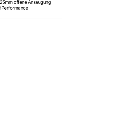
125mm offene Ansaugung
No Spam, just add
HPerformance
Email
SIGN ME 
NO, THAN