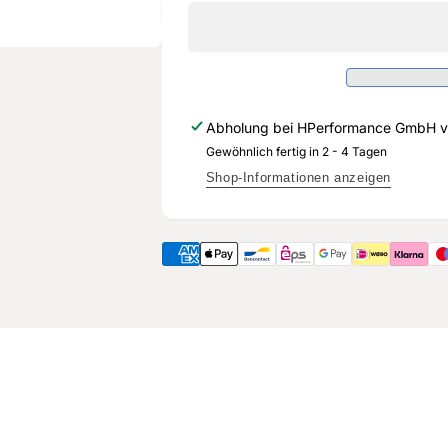
LLK
Ladedruckschlauch
eingangsseitig
LLK
-
eingangsseitig
HPerformance
-
HPerformance
Abholung bei
HPerformance GmbH
v
Gewöhnlich fertig in 2 - 4 Tagen
Shop-Informationen anzeigen