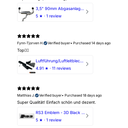
3,5" 90mm Abgasanlage AUDI RSQ3 DNWA 2.5 TFSI
5
★ ·
1 review
Fynn-Tjorven H.
Verified buyer
•
Purchased 14 days ago
Top👍🏼
Luftführung/Luftleitblech 5" 125mm offene Ansaugung HPerformance
4.91
★ ·
11 reviews
Matthias J.
Verified buyer
•
Purchased 18 days ago
Super Qualität! Einfach schön und dezent.
RS3 Emblem - 3D Black Edition - Schwarz/Schwarz Logo Modellschriftzug
5
★ ·
1 review