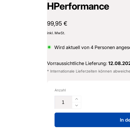
HPerformance
Normaler
99,95 €
Preis
inkl. MwSt.
Wird aktuell von
4
Personen anges
Vorraussichtliche Lieferung:
12.08.20
* Internationale Lieferzeiten können abweich
Anzahl
Erhöhe
die
Verringere
Menge
die
für
In d
Menge
Ladedruckschlauch
für