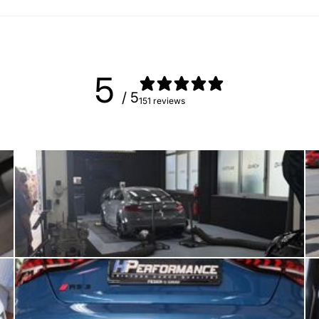
5
/ 5
151 reviews