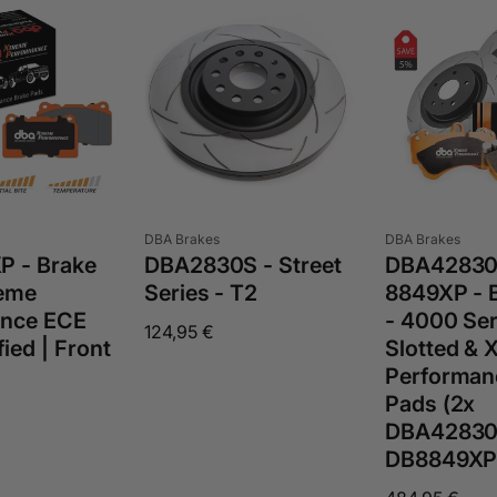
Anbieter:
Anbieter:
DBA Brakes
DBA Brakes
DBA42830
 - Brake
DBA2830S - Street
8849XP - B
reme
Series - T2
- 4000 Ser
ance ECE
Normaler
124,95 €
Slotted & 
fied | Front
Preis
Performan
Pads (2x
DBA42830
DB8849XP