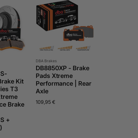
t
i
e
r
e
n
n
a
Anbieter:
DBA Brakes
c
DB8850XP - Brake
S-
h
Pads Xtreme
rake Kit
:
Performance | Rear
ies T3
Axle
Xtreme
Normaler
109,95 €
ce Brake
Preis
S +
)