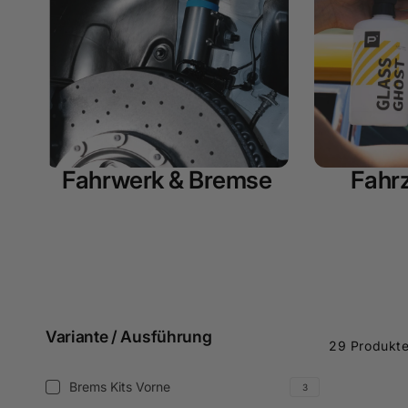
Fahrwerk & Bremse
Fahr
Zum
Produktraster
Variante / Ausführung
29 Produkt
springen
Variante
Brems Kits Vorne
3
Brems