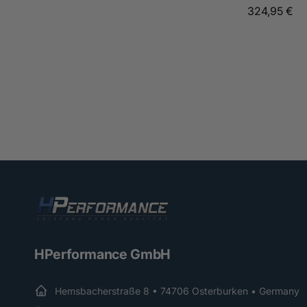
Normaler
324,95 €
Preis
HPerformance GmbH
Hemsbacherstraße 8 • 74706 Osterburken • Germany