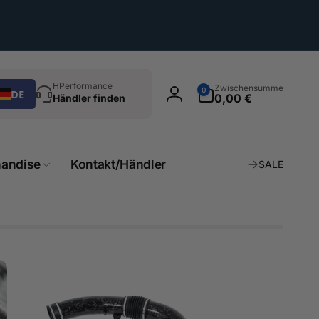
chen
0
HPerformance
Zwischensumme
0
DE
Artikel
0,00 €
Händler finden
Einloggen
andise
Kontakt/Händler
SALE