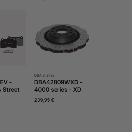
Preis
Anbieter:
DBA Brakes
EV -
DBA42809WXD -
 Street
4000 series - XD
Normaler
239,95 €
Preis