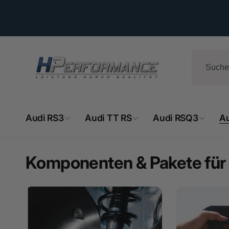
Direkt
zum
Inhalt
Audi RS3
Audi TT RS
Audi RSQ3
A
Komponenten & Pakete für 