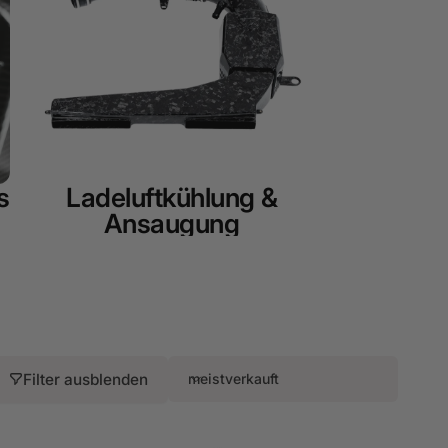
s
Ladeluftkühlung &
Ansaugung
Filter ausblenden
meistverkauft
S
o
r