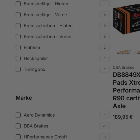
/
kits
Bremsbeläge - Hinten
1
Bremsbeläge
Ausführung
Vorne
-
Bremsbeläge - Vorne
6
Bremsbeläge
(3
Hinten
-
Bremsscheiben - Hinten
9
Produkte)
Bremsscheiben
(1
Vorne
-
Bremsscheiben - Vorne
6
Produkt)
Bremsscheiben
(6
Hinten
-
Emblem
2
Produkte)
Emblem
(9
Vorne
(2
Heckspoiler
1
Produkte)
Heckspoiler
(6
Produkte)
Anbieter:
DBA Brakes
(1
Tuningbox
1
Produkte)
Tuningbox
DB8849XP
Produkt)
(1
Pads Xt
Produkt)
Perform
Marke
R90 certi
Axle
Marke
Aero Dynamics
1
Normaler
189,95 €
Aero
Preis
Dynamics
DBA Brakes
25
DBA
(1
Brakes
HPerformance GmbH
3