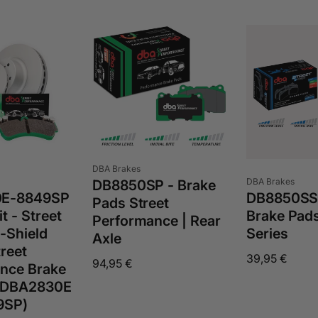
Anbieter:
DBA Brakes
Anbieter:
DBA Brakes
DB8850SP - Brake
E-8849SP
DB8850SS
Pads Street
t - Street
Brake Pads
Performance | Rear
-Shield
Series
Axle
treet
Normaler
39,95 €
Normaler
94,95 €
nce Brake
Preis
Preis
x DBA2830E
9SP)