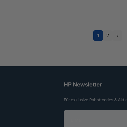
1
2
HP Newsletter
Für exklusive Rabattcodes & Akti