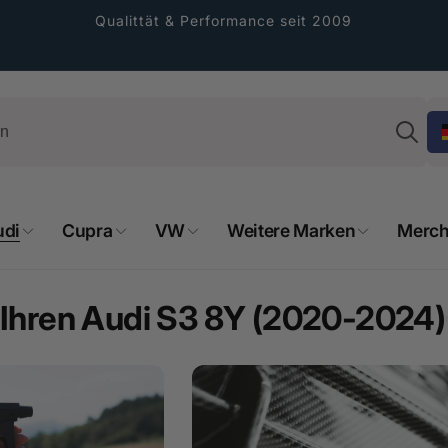
Qualittät & Performance seit 2009
Su
udi
Cupra
VW
Weitere Marken
Merch
Ihren Audi S3 8Y (2020-2024)