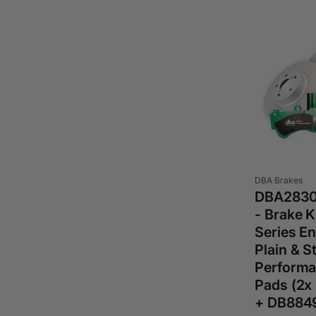
Anbieter:
DBA Brakes
DBA2830
- Brake Ki
Series En
Plain & S
Performa
Pads (2
+ DB884