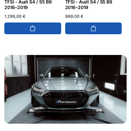
TFSI - Audi S4 / S5 B9
TFSI - Audi S4 / S5 B9
2016–2019
2016–2019
Normaler
1.299,00 €
Normaler
999,00 €
Preis
Preis