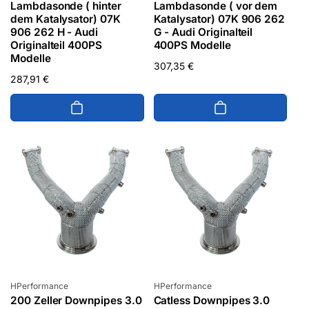
Lambdasonde ( hinter
Lambdasonde ( vor dem
dem Katalysator) 07K
Katalysator) 07K 906 262
906 262 H - Audi
G - Audi Originalteil
Originalteil 400PS
400PS Modelle
Modelle
Normaler
307,35 €
Normaler
287,91 €
Preis
Preis
Anbieter:
Anbieter:
HPerformance
HPerformance
200 Zeller Downpipes 3.0
Catless Downpipes 3.0