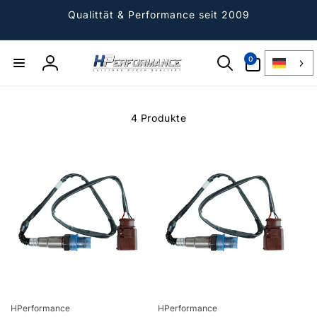
Direkt
zum
Qualittät & Performance seit 2009
Inhalt
0
0
Artikel
Einloggen
4 Produkte
Anbieter:
Anbieter:
HPerformance
HPerformance