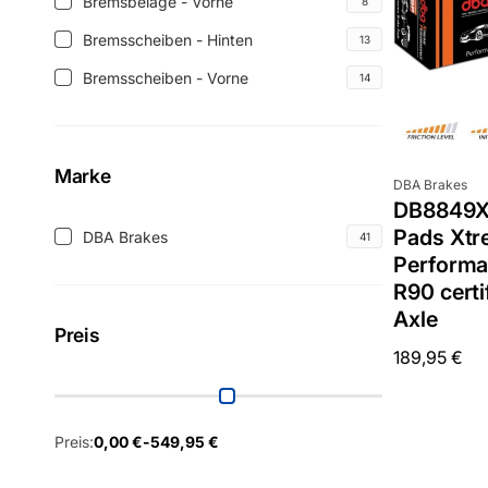
kits
Bremsbeläge - Vorne
8
Bremsbeläge
(4
Vorne
-
Bremsscheiben - Hinten
13
Produkte)
Bremsscheiben
(2
Vorne
-
Bremsscheiben - Vorne
14
Produkte)
Bremsscheiben
(8
Hinten
-
Produkte)
(13
Vorne
Produkte)
(14
Marke
Anbieter:
DBA Brakes
Produkte)
DB8849XP
Pads Xt
Marke
DBA Brakes
41
DBA
Perform
Brakes
R90 certi
(41
Axle
Produkte)
Preis
Normaler
189,95 €
Preis
Preis:
0,00 €
-
549,95 €