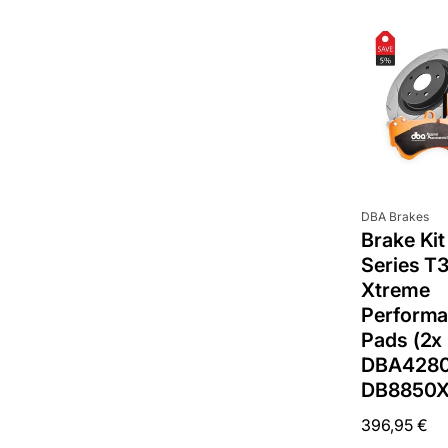
Anbieter:
DBA Brakes
Brake Ki
Series T3
Xtreme
Performa
Pads (2x
DBA4280
DB8850X
Normaler
396,95 €