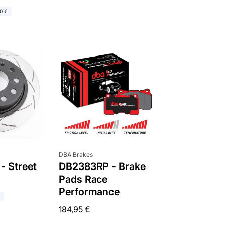
0 €
Anbieter:
DBA Brakes
- Street
DB2383RP - Brake
2
Pads Race
Performance
Normaler
184,95 €
Preis