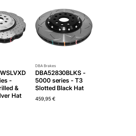
Anbieter:
DBA Brakes
0WSLVXD
DBA52830BLKS -
ies -
5000 series - T3
illed &
Slotted Black Hat
lver Hat
Normaler
459,95 €
Preis
ntdown ends in:
0