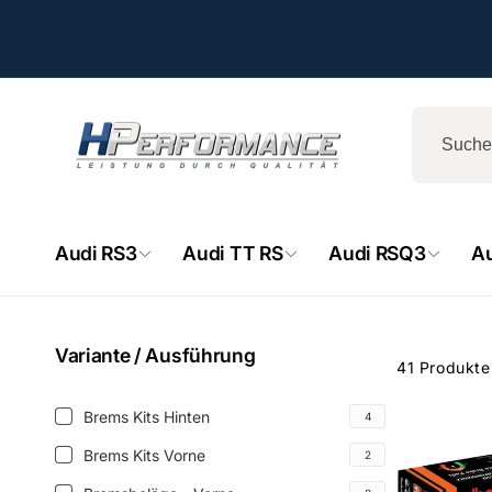
Direkt
zum
Inhalt
Audi RS3
Audi TT RS
Audi RSQ3
A
Zum
Produktraster
Variante / Ausführung
41 Produkte
springen
Variante
Brems Kits Hinten
4
Brems
/
kits
Brems Kits Vorne
2
Brems
Ausführung
hinten