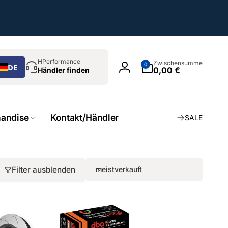
chen
0
HPerformance
Zwischensumme
0
DE
Artikel
0,00 €
Händler finden
Einloggen
andise
Kontakt/Händler
SALE
Filter ausblenden
meistverkauft
S
o
r
t
i