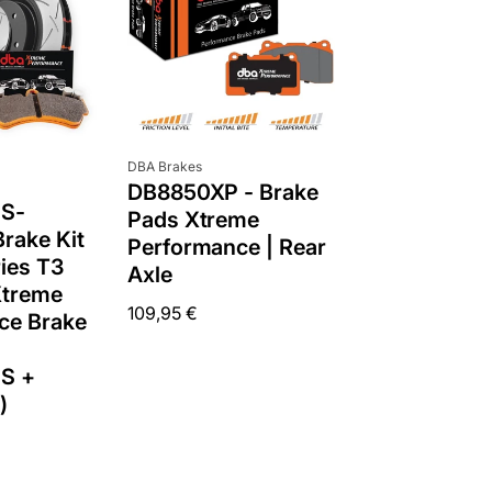
e
r
e
n
n
a
Anbieter:
DBA Brakes
c
DB8850XP - Brake
S-
h
Pads Xtreme
rake Kit
:
Performance | Rear
ies T3
Axle
Xtreme
Normaler
109,95 €
ce Brake
Preis
S +
)