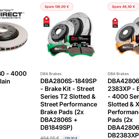
minutes
sec
Spare 139,00 €
Spare 48,50 €
DO YOU WANT 
DEALS AND D
Sign up for our newslette
exclusive deals and discount
free of cha
No Spam, just add
0 - 4000
Email
Anbieter:
Anbieter:
DBA Brakes
DBA Brakes
DBA2806S-1849SP
DBA42806
lain
- Brake Kit - Street
2383XP - B
Series T2 Slotted &
- 4000 Ser
SIGN ME 
Street Performance
Slotted & 
Brake Pads (2x
Performan
DBA2806S +
Pads (2x
NO, THAN
DB1849SP)
DBA42806
DB2383XP
N
484,95 €
V
-139,00 €