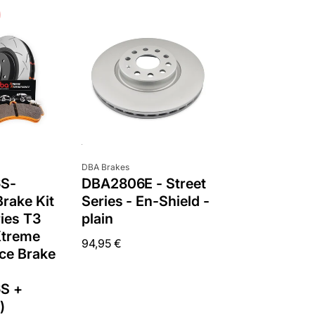
onds
EXCLUSIVE
ISCOUNTS?
r where we send you
s! No worries - it's
rge!
ed value
Anbieter:
DBA Brakes
S-
DBA2806E - Street
rake Kit
Series - En-Shield -
ies T3
plain
UP!
Xtreme
Normaler
94,95 €
ce Brake
Preis
KS
S +
)