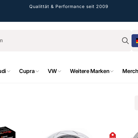
Qualittät & Performance seit 2009
Su
udi
Cupra
VW
Weitere Marken
Merch