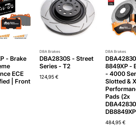
Anbieter:
Anbieter:
DBA Brakes
DBA Brakes
DBA42830
 - Brake
DBA2830S - Street
8849XP - B
reme
Series - T2
- 4000 Ser
ance ECE
Normaler
124,95 €
Slotted & 
fied | Front
Preis
Performan
Pads (2x
DBA42830
DB8849XP
Normaler
484,95 €
Preis