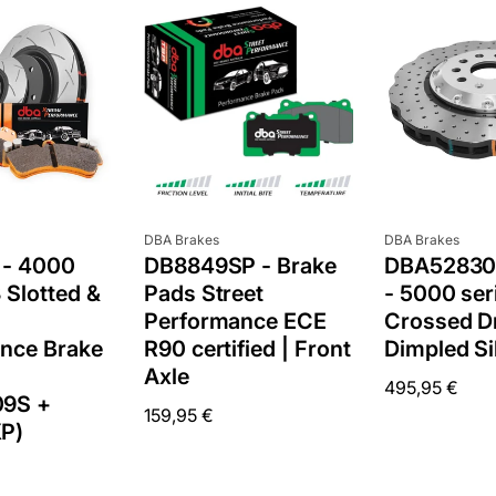
Anbieter:
Anbieter:
DBA Brakes
DBA Brakes
t - 4000
DB8849SP - Brake
DBA5283
 Slotted &
Pads Street
- 5000 ser
Performance ECE
Crossed Dr
nce Brake
R90 certified | Front
Dimpled Si
Axle
Normaler
495,95 €
9S +
Normaler
159,95 €
Preis
P)
Preis
2
:
Cou
0
02
:
0