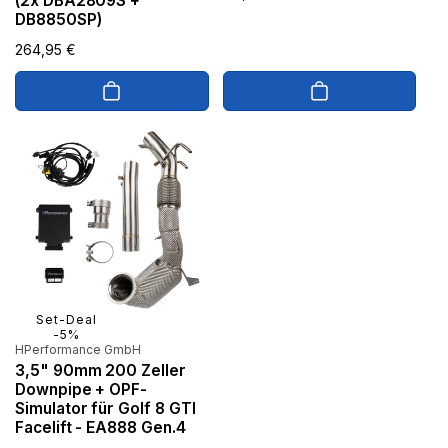
(2x DBA2809S +
Preis
DB8850SP)
Normaler
264,95 €
Preis
Set-Deal
-5%
Anbieter:
HPerformance GmbH
3,5" 90mm 200 Zeller
Downpipe + OPF-
Simulator für Golf 8 GTI
Facelift - EA888 Gen.4