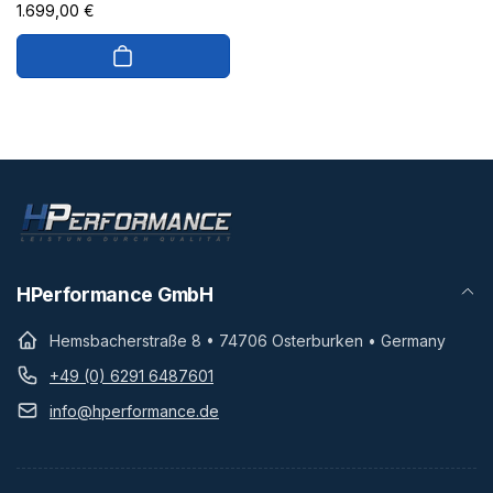
Normaler
1.699,00 €
Preis
HPerformance GmbH
Hemsbacherstraße 8 • 74706 Osterburken • Germany
+49 (0) 6291 6487601
info@hperformance.de