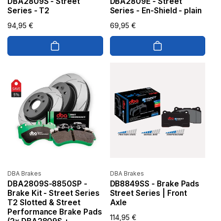
DBA2809S - Street
DBA2809E - Street
Series - T2
Series - En-Shield - plain
No Spam, just added value
Normaler
94,95 €
Normaler
69,95 €
Email
Preis
Preis
SIGN ME UP!
NO, THANKS
Anbieter:
Anbieter:
DBA Brakes
DBA Brakes
DBA2809S-8850SP -
DB8849SS - Brake Pads
Brake Kit - Street Series
Street Series | Front
T2 Slotted & Street
Axle
Performance Brake Pads
Normaler
114,95 €