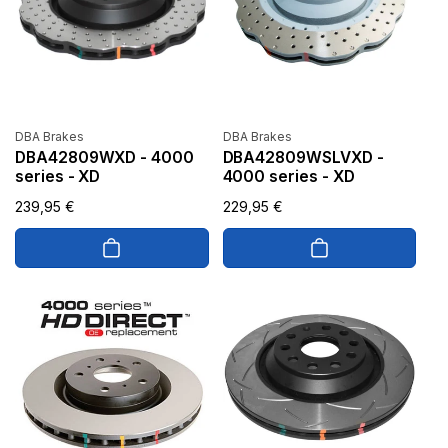
Anbieter:
Anbieter:
DBA Brakes
DBA Brakes
DBA42809WXD - 4000
DBA42809WSLVXD -
series - XD
4000 series - XD
Normaler
239,95 €
Normaler
229,95 €
Preis
Preis