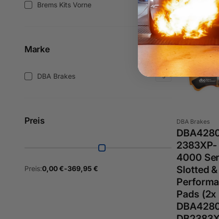
Variante
Brems Kits Vorne
3
Brems
/
kits
Ausführung
Vorne
(3
Marke
Produkte)
Marke
DBA Brakes
3
DBA
Brakes
(3
Produkte)
Preis
Anbieter:
DBA Brakes
DBA4280
2383XP- 
4000 Ser
Slotted 
Preis:
0,00 €
-
369,95 €
Performa
Pads (2x
DBA4280
DB2383X