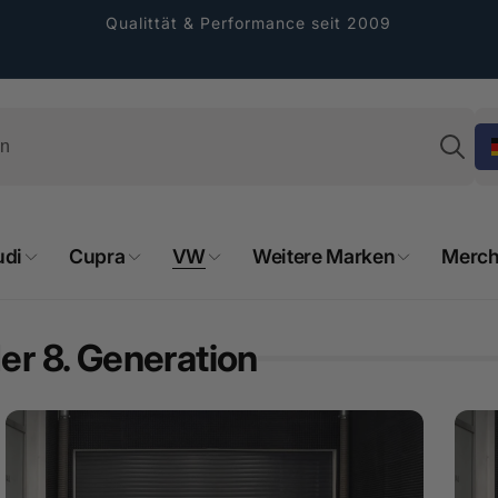
Qualittät & Performance seit 2009
Su
udi
Cupra
VW
Weitere Marken
Merch
er 8. Generation