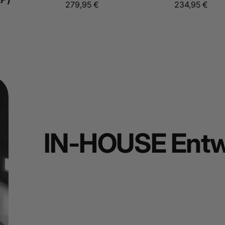
Normaler
279,95 €
Normaler
234,95 €
Preis
Preis
IN-HOUSE Entw