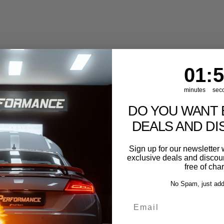
1
:
Cou
56
01
:
5
minutes
sec
DO YOU WANT 
DEALS AND D
Sign up for our newslette
exclusive deals and discount
free of cha
No Spam, just add
Email