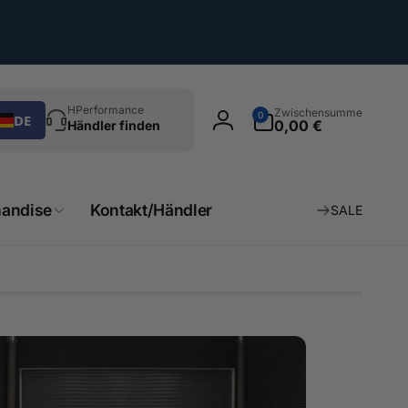
chen
0
HPerformance
Zwischensumme
0
DE
Artikel
0,00 €
Händler finden
Einloggen
andise
Kontakt/Händler
SALE