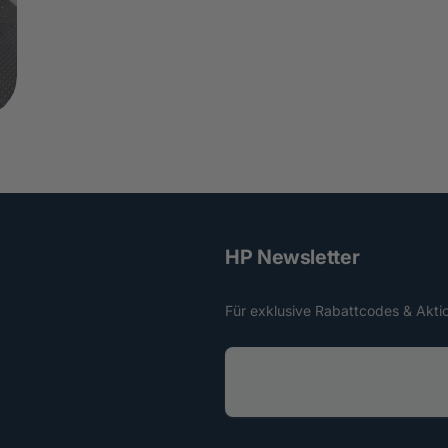
HP Newsletter
Für exklusive Rabattcodes & Akti
E
-