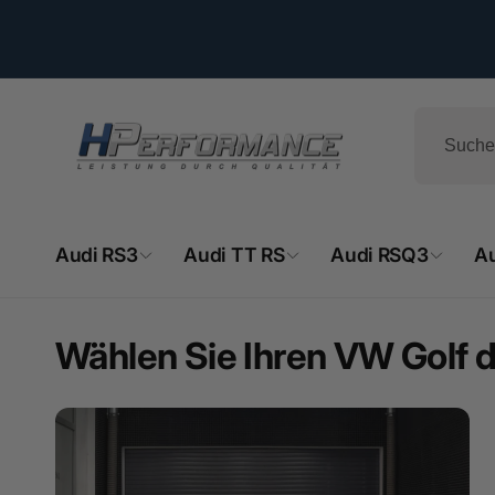
Direkt
zum
Inhalt
Audi RS3
Audi TT RS
Audi RSQ3
A
Wählen Sie Ihren VW Golf d