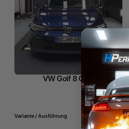
VW Golf 8 GTD
Zum
Produktraster
Variante / Ausführung
3 Produkte
springen