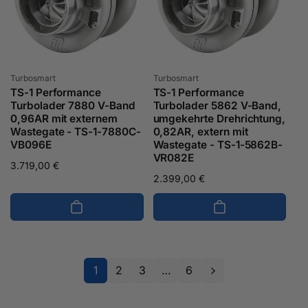
Anbieter:
Anbieter:
Turbosmart
Turbosmart
TS-1 Performance
TS-1 Performance
Turbolader 7880 V-Band
Turbolader 5862 V-Band,
0,96AR mit externem
umgekehrte Drehrichtung,
Wastegate - TS-1-7880C-
0,82AR, extern mit
VB096E
Wastegate - TS-1-5862B-
VR082E
Normaler
3.719,00 €
Normaler
2.399,00 €
Preis
Preis
1
2
3
…
6