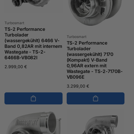
Anbieter:
Turbosmart
TS-2 Performance
Turbolader
Anbieter:
Turbosmart
(wassergekühlt) 6466 V-
TS-2 Performance
Band 0,82AR mit internem
Turbolader
Wastegate - TS-2-
(wassergekühlt) 7170
6466B-VB082I
(Kompakt) V-Band
0,96AR extern mit
Normaler
2.999,00 €
Wastegate - TS-2-7170B-
Preis
VB096E
Normaler
3.299,00 €
Preis