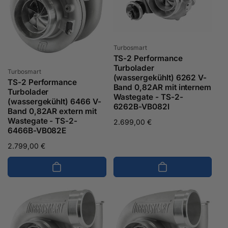
Anbieter:
Turbosmart
TS-2 Performance
Turbolader
Anbieter:
Turbosmart
(wassergekühlt) 6262 V-
TS-2 Performance
Band 0,82AR mit internem
Turbolader
Wastegate - TS-2-
(wassergekühlt) 6466 V-
6262B-VB082I
Band 0,82AR extern mit
Wastegate - TS-2-
Normaler
2.699,00 €
6466B-VB082E
Preis
Normaler
2.799,00 €
Preis