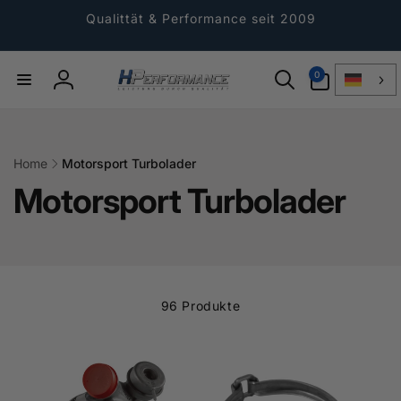
Direkt
zum
Qualittät & Performance seit 2009
Inhalt
0
0
Artikel
Einloggen
Home
Motorsport Turbolader
Motorsport Turbolader
96 Produkte