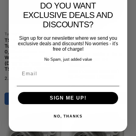
DO YOU WANT
EXCLUSIVE DEALS AND
DISCOUNTS?
Anbieter:
Turbosmart
Sign up for our newsletter where we send you
TS-1 Performance
Anbieter:
Turbosmart
exclusive deals and discounts! No worries - it's
Turbolader 6262 V-Band
TS-1 Performance
free of charge!
0,82AR Extern mit
Turbolader 6466 V-Band
Wastegate
0,82AR Extern mit
No Spam, just added value
(Drehrichtungsumkehr) -
Wastegate
TS-1-6262B-VR082E
Email
(Drehrichtungsumkehr) -
TS-1-6466B-VR082E
Normaler
2.389,00 €
Preis
Normaler
2.699,00 €
Preis
SIGN ME UP!
NO, THANKS