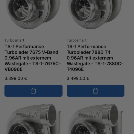
Anbieter:
Anbieter:
Turbosmart
Turbosmart
TS-1 Performance
TS-1 Performance
Turbolader 7675 V-Band
Turbolader 7880 T4
0,96AR mit externem
0,96AR mit externem
Wastegate - TS-1-7675C-
Wastegate - TS-1-7880C-
VB096E
T4096E
Normaler
3.399,00 €
Normaler
3.499,00 €
Preis
Preis