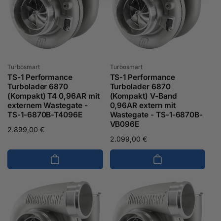
Anbieter:
Anbieter:
Turbosmart
Turbosmart
TS-1 Performance
TS-1 Performance
Turbolader 6870
Turbolader 6870
(Kompakt) T4 0,96AR mit
(Kompakt) V-Band
externem Wastegate -
0,96AR extern mit
TS-1-6870B-T4096E
Wastegate - TS-1-6870B-
VB096E
Normaler
2.899,00 €
Normaler
2.099,00 €
Preis
Preis