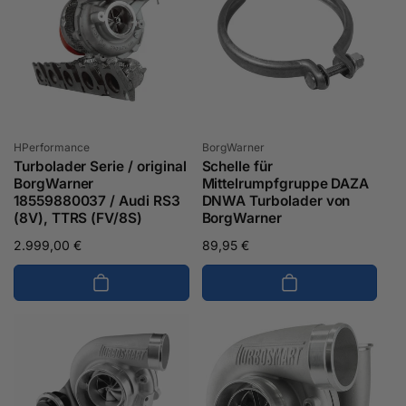
Anbieter:
Anbieter:
HPerformance
BorgWarner
Turbolader Serie / original
Schelle für
BorgWarner
Mittelrumpfgruppe DAZA
18559880037 / Audi RS3
DNWA Turbolader von
(8V), TTRS (FV/8S)
BorgWarner
Normaler
2.999,00 €
Normaler
89,95 €
Preis
Preis