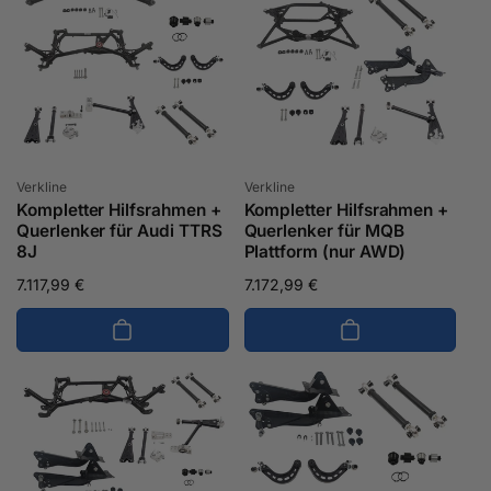
Anbieter:
Anbieter:
Verkline
Verkline
Kompletter Hilfsrahmen +
Kompletter Hilfsrahmen +
Querlenker für Audi TTRS
Querlenker für MQB
8J
Plattform (nur AWD)
Normaler
7.117,99 €
Normaler
7.172,99 €
Preis
Preis