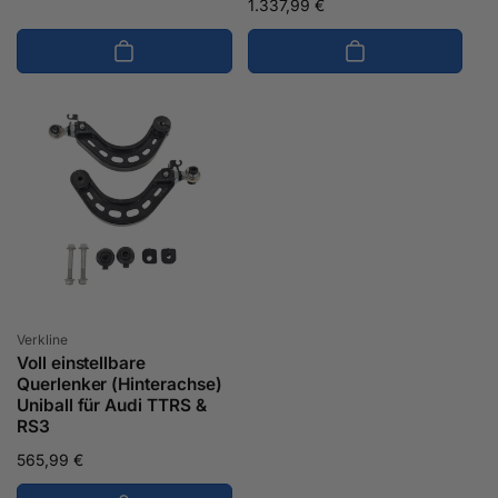
Normaler
1.337,99 €
Preis
Preis
Anbieter:
Verkline
Voll einstellbare
Querlenker (Hinterachse)
Uniball für Audi TTRS &
RS3
Normaler
565,99 €
Preis