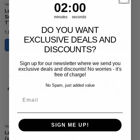
2
:
Countdown ends in:
0
02
:
00
Anbieter:
Anbieter:
Verkline
Verkline
Leichte Rohr-Hilfsrahmen-
Leichter Rohr-Hilfsrahmen
Schiene (Hinten) für Audi
(hinten) - Drag Version für
minutes
seconds
TTRS & RS3
MQB & PQ35 Plattform
DO YOU WANT
Normaler
1.849,99 €
Normaler
1.539,99 €
EXCLUSIVE DEALS AND
Preis
Preis
DISCOUNTS?
Sign up for our newsletter where we send you
exclusive deals and discounts! No worries - it's
free of charge!
No Spam, just added value
Email
SIGN ME UP!
Anbieter:
Anbieter:
Verkline
Verkline
Leichter Rohrhilfsrahmen
Rohr-Leichtbau-
(vorne) für MQB-Plattform
Hilfsrahmen (vorne) für