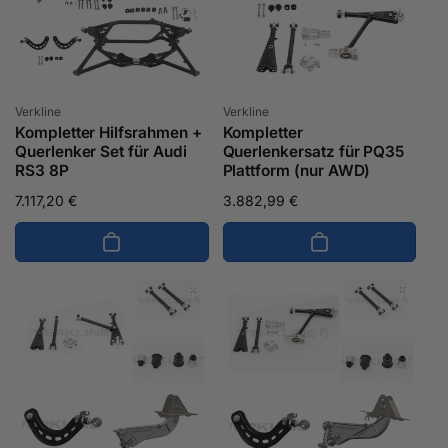
Anbieter:
Anbieter:
Verkline
Verkline
Kompletter Hilfsrahmen +
Kompletter
Querlenker Set für Audi
Querlenkersatz für PQ35
RS3 8P
Plattform (nur AWD)
Normaler
7.117,20 €
Normaler
3.882,99 €
Preis
Preis