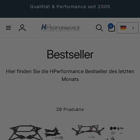
Direkt
zum
Qualittät & Performance seit 2009
Inhalt
0
0
Artikel
Einloggen
Bestseller
Hier finden Sie die HPerformance Bestseller des letzten
Monats
29 Produkte