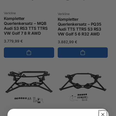
Anbieter:
Anbieter:
Verkline
Verkline
Kompletter
Kompletter
Querlenkersatz – MQB
Querlenkersatz – PQ35
Audi S3 RS3 TTS TTRS
Audi TTS TTRS S3 RS3
VW Golf 7 8 R AWD
VW Golf 5 6 R32 AWD
Normaler
3.779,99 €
Normaler
3.882,99 €
Preis
Preis