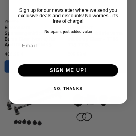
Sign up for our newsletter where we send you
exclusive deals and discounts! No worries - it's
Anbieter:
Anbieter:
free of charge!
Verkline
Verkline
Einstellbare
Einstellbare
No Spam, just added value
Spurstangenköpfe mit
Spurstangenköpfe vorne
Bump Steer (vorne) für
mit Bump Steer – TTRS
Email
Audi RS3 & Golf MK8
TTS TT 8J
Normaler
406,99 €
Normaler
509,99 €
Preis
Preis
SIGN ME UP!
NO, THANKS