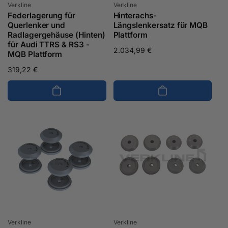
Anbieter:
Anbieter:
Verkline
Verkline
Federlagerung für
Hinterachs-
Querlenker und
Längslenkersatz für MQB
Radlagergehäuse (Hinten)
Plattform
für Audi TTRS & RS3 -
Normaler
2.034,99 €
MQB Plattform
Preis
Normaler
319,22 €
Preis
Anbieter:
Anbieter:
Verkline
Verkline