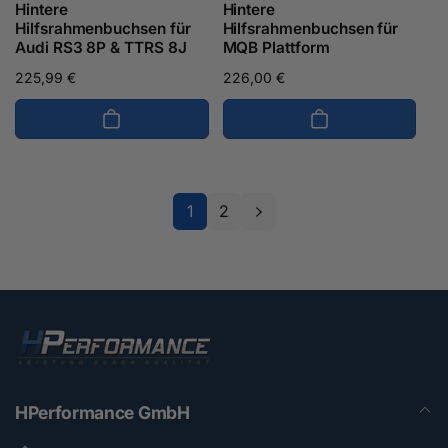
Hintere
Hintere
Hilfsrahmenbuchsen für
Hilfsrahmenbuchsen für
Audi RS3 8P & TTRS 8J
MQB Plattform
Normaler
225,99 €
Normaler
226,00 €
Preis
Preis
1
2
HPerformance GmbH