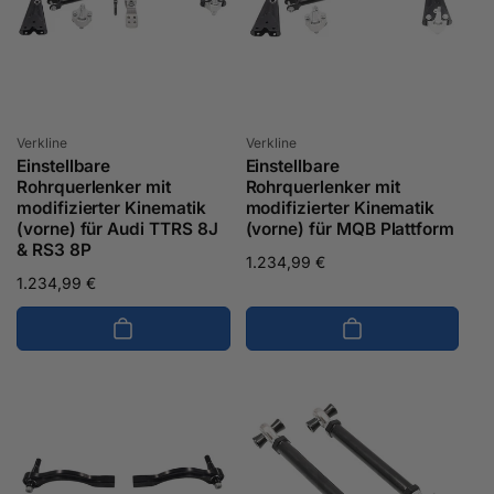
Anbieter:
Anbieter:
Verkline
Verkline
Einstellbare
Einstellbare
Rohrquerlenker mit
Rohrquerlenker mit
modifizierter Kinematik
modifizierter Kinematik
(vorne) für Audi TTRS 8J
(vorne) für MQB Plattform
& RS3 8P
Normaler
1.234,99 €
Normaler
1.234,99 €
Preis
Preis