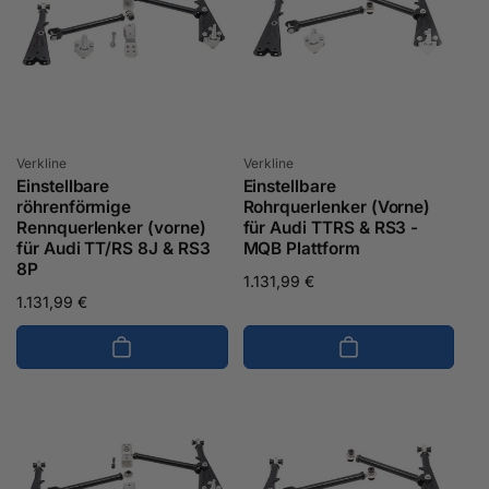
Anbieter:
Anbieter:
Verkline
Verkline
Einstellbare
Einstellbare
röhrenförmige
Rohrquerlenker (Vorne)
Rennquerlenker (vorne)
für Audi TTRS & RS3 -
für Audi TT/RS 8J & RS3
MQB Plattform
8P
Normaler
1.131,99 €
Normaler
1.131,99 €
Preis
Preis