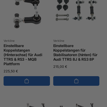
Anbieter:
Anbieter:
Verkline
Verkline
Einstellbare
Einstellbare
Koppelstangen
Koppelstangen für
(Hinterachse) für Audi
Stabilisatoren (hinten) für
TTRS & RS3 - MQB
Audi TTRS 8J & RS3 8P
Plattform
Normaler
215,00 €
Normaler
225,50 €
Preis
Preis