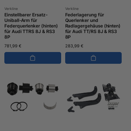
Anbieter:
Anbieter:
Verkline
Verkline
Einstellbarer Ersatz-
Federlagerung für
Uniball-Arm für
Querlenker und
Federquerlenker (hinten)
Radlagergehäuse (hinten)
für Audi TTRS 8J & RS3
für Audi TT/RS 8J & RS3
8P
8P
Normaler
781,99 €
Normaler
283,99 €
Preis
Preis