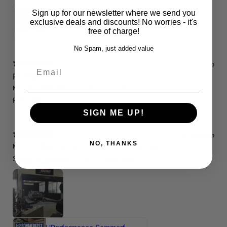
Sign up for our newsletter where we send you
Servicepaket / Inspektionspaket 1 mit Motul 300V 5W40 - 5W50 für alle 2.5 TFSI Modelle
exclusive deals and discounts! No worries - it's
4.71
★ ·
7 reviews
free of charge!
No Spam, just added value
14 days ago
Email
RS3 8P
Marcin J.
Verified buyer
Store review
Polecam !
SIGN ME UP!
14 days ago
NO, THANKS
Marcin J.
Verified buyer
•
Purchased 25 days ago
Świetnie spedzony czas , Pozdrawiam