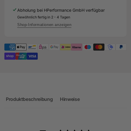
2.9L
-
V6
Abholung bei
HPerformance GmbH
verfügbar
Audi
-
Gewöhnlich fertig in 2 - 4 Tagen
RS4
Audi
/
RS4
Shop-Informationen anzeigen
RS5
/
B9
RS5
OPF
B9
ab
OPF
2019
ab
2019
Produktbeschreibung
Hinweise