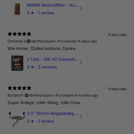
MANN Motorölfilter - Audi RS3 TTRS RSQ3 VZ5 - DAZ DNW
5
★ ·
1 review
4 days ago
Christine V.
Verified buyer
•
Purchased 14 days ago
Wie immer, 😊alles bestens. Danke.
2 Liter - 5W-40 Competition 300V Motul Motoröl
5
★ ·
2 reviews
6 days ago
Richard F.
Verified buyer
•
Purchased 4 months ago
Super Anlage, toller Klang, tolle Crew.
3,5" 90mm Abgasanlage AUDI RSQ3 DNWA 2.5 TFSI
5
★ ·
1 review