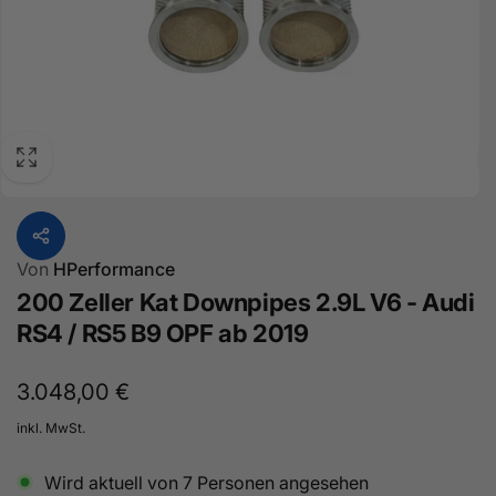
Von
HPerformance
200 Zeller Kat Downpipes 2.9L V6 - Audi
RS4 / RS5 B9 OPF ab 2019
Normaler
3.048,00 €
Preis
inkl. MwSt.
Wird aktuell von
7
Personen angesehen