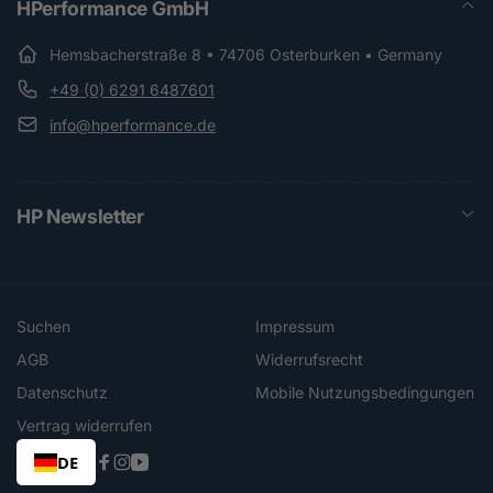
HPerformance GmbH
Hemsbacherstraße 8 • 74706 Osterburken • Germany
+49 (0) 6291 6487601
info@hperformance.de
HP Newsletter
Suchen
Impressum
AGB
Widerrufsrecht
Datenschutz
Mobile Nutzungsbedingungen
Vertrag widerrufen
DE
Facebook
Instagram
YouTube