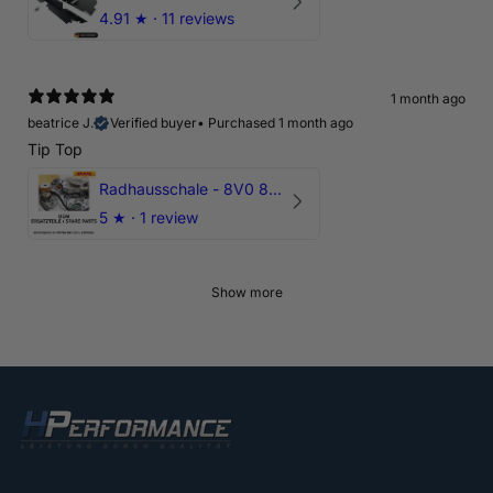
4.91
★ ·
11 reviews
1 month ago
beatrice J.
Verified buyer
•
Purchased 1 month ago
Tip Top
Radhausschale - 8V0 821 191 C - Original Ersatzteil für Audi RS3 Sportback
5
★ ·
1 review
Show more