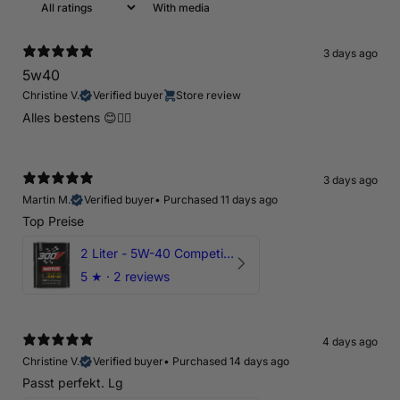
With media
3 days ago
5w40
Christine V.
Verified buyer
Store review
Alles bestens 😊👍🏻
3 days ago
Martin M.
Verified buyer
•
Purchased 11 days ago
Top Preise
2 Liter - 5W-40 Competition 300V Motul Motoröl
5
★ ·
2 reviews
4 days ago
Christine V.
Verified buyer
•
Purchased 14 days ago
Passt perfekt. Lg