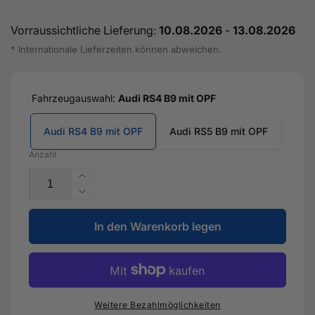
Vorraussichtliche Lieferung:
10.08.2026
-
13.08.2026
* Internationale Lieferzeiten können abweichen.
Fahrzeugauswahl:
Audi RS4 B9 mit OPF
Audi RS4 B9 mit OPF
Audi RS5 B9 mit OPF
Anzahl
Erhöhe
die
Verringere
Menge
die
für
In den Warenkorb legen
Menge
200
für
Zeller
200
Kat
Zeller
Downpipes
Kat
2.9L
Downpipes
Weitere Bezahlmöglichkeiten
V6