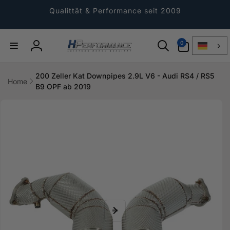
Direkt
zum
Qualittät & Performance seit 2009
Inhalt
0
0
Artikel
Einloggen
200 Zeller Kat Downpipes 2.9L V6 - Audi RS4 / RS5
Home
B9 OPF ab 2019
ktinformationen
gen