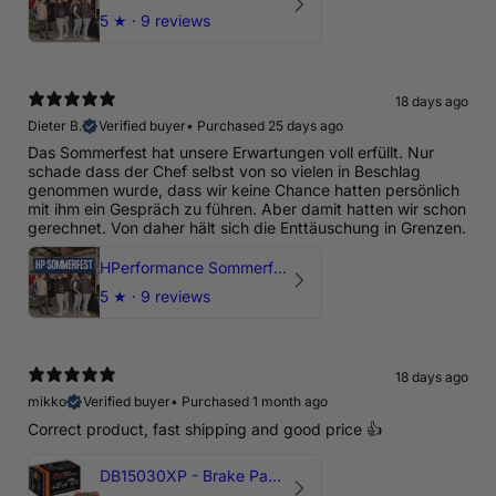
5
★ ·
9 reviews
18 days ago
Dieter B.
Verified buyer
•
Purchased 25 days ago
Das Sommerfest hat unsere Erwartungen voll erfüllt. Nur
schade dass der Chef selbst von so vielen in Beschlag
genommen wurde, dass wir keine Chance hatten persönlich
mit ihm ein Gespräch zu führen. Aber damit hatten wir schon
gerechnet. Von daher hält sich die Enttäuschung in Grenzen.
HPerformance Sommerfest 2026
5
★ ·
9 reviews
18 days ago
mikko
Verified buyer
•
Purchased 1 month ago
Correct product, fast shipping and good price 👍
DB15030XP - Brake Pads Xtreme Performance | Front Axle