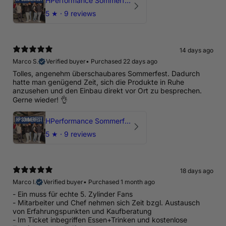
HPerformance Sommerfest 2026
5
★ ·
9 reviews
14 days ago
Marco S.
Verified buyer
•
Purchased 22 days ago
Tolles, angenehm überschaubares Sommerfest. Dadurch
hatte man genügend Zeit, sich die Produkte in Ruhe
anzusehen und den Einbau direkt vor Ort zu besprechen.
Gerne wieder! 👌
HPerformance Sommerfest 2026
5
★ ·
9 reviews
18 days ago
Marco I.
Verified buyer
•
Purchased 1 month ago
- Ein muss für echte 5. Zylinder Fans
- Mitarbeiter und Chef nehmen sich Zeit bzgl. Austausch
von Erfahrungspunkten und Kaufberatung
- Im Ticket inbegriffen Essen+Trinken und kostenlose