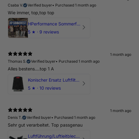
Csaba V.
Verified buyer
•
Purchased 1 month ago
Wie immer, top,top top
HPerformance Sommerfest 2026
5
★ ·
9 reviews
1 month ago
Thomas S.
Verified buyer
•
Purchased 1 month ago
Alles bestens....top 1 A
Konischer Ersatz Luftfilter Pilz - 4" & 5" Offene Ansaugung
5
★ ·
10 reviews
1 month ago
Denis T.
Verified buyer
•
Purchased 1 month ago
Sehr gut verarbeitet. Top passgenau
Luftführung/Luftleitblech 5" 125mm offene Ansaugung HPerformance