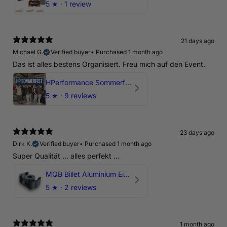
5
★ ·
1 review
21 days ago
Michael G.
Verified buyer
•
Purchased 1 month ago
Das ist alles bestens Organisiert. Freu mich auf den Event.
HPerformance Sommerfest 2026
5
★ ·
9 reviews
23 days ago
Dirk K.
Verified buyer
•
Purchased 1 month ago
Super Qualität ... alles perfekt ...
MQB Billet Aluminium Einsatz Drehmomentstütze - DOGBONE für Audi RS3, TTRS, RSQ3
5
★ ·
2 reviews
1 month ago