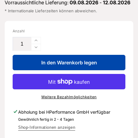
Vorraussichtliche Lieferung:
09.08.2026
-
12.08.2026
* Internationale Lieferzeiten können abweichen.
Anzahl
Erhöhe
die
Verringere
Menge
die
für
In den Warenkorb legen
Menge
2K-
für
VHS-
2K-
Performance-
VHS-
Härter
Performance-
-
Härter
Weitere Bezahlmöglichkeiten
LVM
-
009
LVM
Abholung bei
HPerformance GmbH
verfügbar
038
009
Gewöhnlich fertig in 2 - 4 Tagen
A2
038
-
A2
Shop-Informationen anzeigen
Original
-