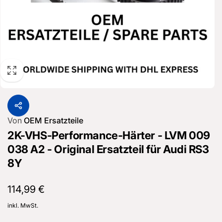
Von
OEM Ersatzteile
2K-VHS-Performance-Härter - LVM 009
038 A2 - Original Ersatzteil für Audi RS3
8Y
Normaler
114,99 €
Preis
inkl. MwSt.