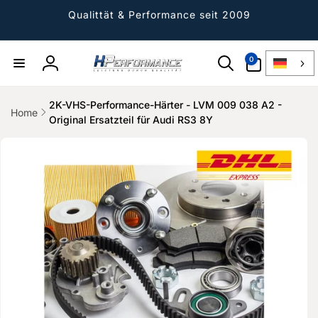
Direkt
zum
Qualittät & Performance seit 2009
Inhalt
0
0
Artikel
Einloggen
2K-VHS-Performance-Härter - LVM 009 038 A2 -
Home
Original Ersatzteil für Audi RS3 8Y
ktinformationen
gen