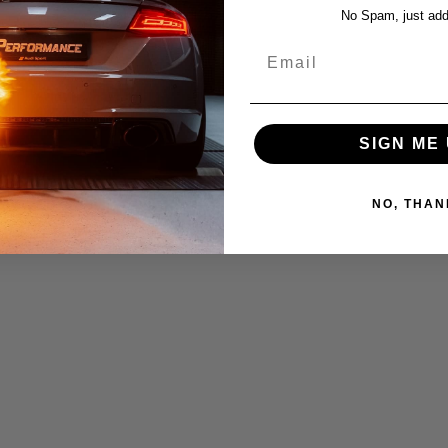
No Spam, just add
Email
SIGN ME 
NO, THAN