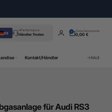
chen
0
HPerformance
Zwischensumme
0
DE
Artikel
0,00 €
Händler finden
Einloggen
andise
Kontakt/Händler
SALE
bgasanlage für Audi RS3