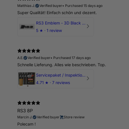
Matthias J.
Verified buyer
•
Purchased 15 days ago
Super Qualität! Einfach schön und dezent.
RS3 Emblem - 3D Black Edition - Schwarz/Schwarz Logo Modellschriftzug
5
★ ·
1 review
A.E.
Verified buyer
•
Purchased 17 days ago
Schnelle Lieferung. Alles wie beschrieben. Top.
Servicepaket / Inspektionspaket 1 mit Motul 300V 5W40 - 5W50 für alle 2.5 TFSI Modelle
4.71
★ ·
7 reviews
RS3 8P
Marcin J.
Verified buyer
Store review
Polecam !