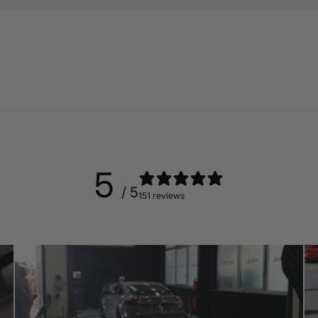
5
/ 5
151 reviews