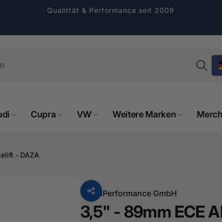
Qualittät & Performance seit 2009
Su
udi
Cupra
VW
Weitere Marken
Merch
rformance GmbH
elift - DAZA
holung verfügbar, gewöhnlich fertig in 2
4 tagen
Von
HPerformance GmbH
cher Straße 8
3,5" - 89mm ECE A
sterburken
land