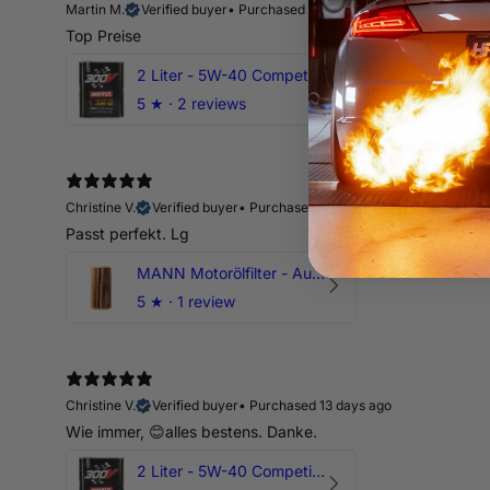
Martin M.
Verified buyer
•
Purchased 10 days ago
Top Preise
2 Liter - 5W-40 Competition 300V Motul Motoröl
5
★ ·
2 reviews
Christine V.
Verified buyer
•
Purchased 13 days ago
Passt perfekt. Lg
MANN Motorölfilter - Audi RS3 TTRS RSQ3 VZ5 - DAZ DNW
5
★ ·
1 review
Christine V.
Verified buyer
•
Purchased 13 days ago
Wie immer, 😊alles bestens. Danke.
2 Liter - 5W-40 Competition 300V Motul Motoröl