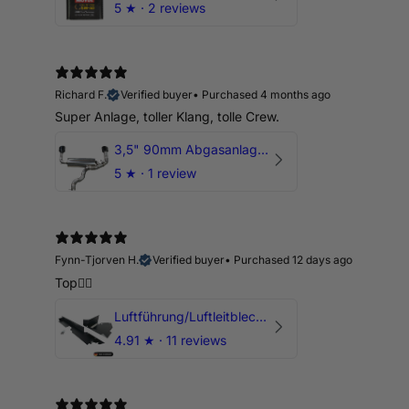
5
★ ·
2 reviews
Richard F.
Verified buyer
•
Purchased 4 months ago
Super Anlage, toller Klang, tolle Crew.
3,5" 90mm Abgasanlage AUDI RSQ3 DNWA 2.5 TFSI
5
★ ·
1 review
Fynn-Tjorven H.
Verified buyer
•
Purchased 12 days ago
Top👍🏼
Luftführung/Luftleitblech 5" 125mm offene Ansaugung HPerformance
4.91
★ ·
11 reviews