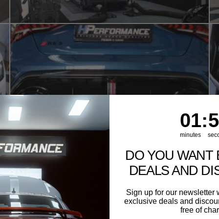
1
:
Cou
53
01
:
5
With media
minutes
sec
DO YOU WANT 
DEALS AND D
Sign up for our newslette
exclusive deals and discount
free of cha