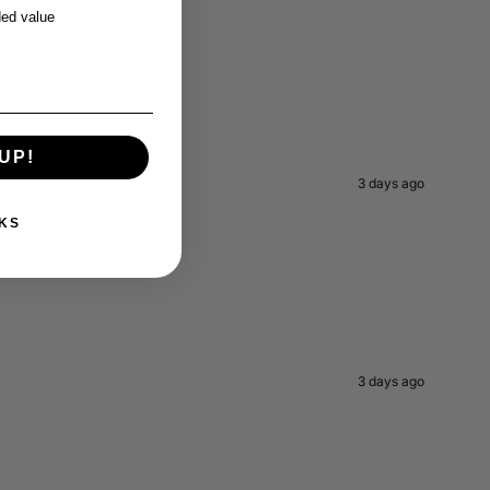
ed value
UP!
3 days ago
KS
3 days ago