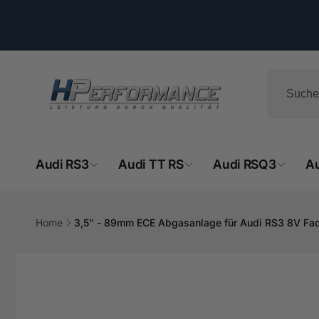
Direkt
zum
Inhalt
Audi RS3
Audi TT RS
Audi RSQ3
A
HPe
Home
3,5" - 89mm ECE Abgasanlage für Audi RS3 8V Fac
Ab
Zu
- 
Produktinformationen
springen
Hemsba
74706 O
Deutsch