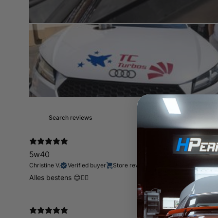
5w40
Christine V.
Verified buyer
Store review
Alles bestens 😊👍🏻