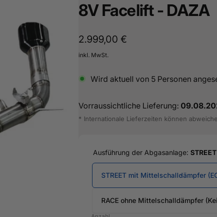
8V Facelift - DAZA
16487601
Normaler
2.999,00 €
Preis
inkl. MwSt.
Wird aktuell von
5
Personen anges
Vorraussichtliche Lieferung:
09.08.20
* Internationale Lieferzeiten können abweich
Ausführung der Abgasanlage:
STREET 
STREET mit Mittelschalldämpfer (E
RACE ohne Mittelschalldämpfer (Ke
Anzahl