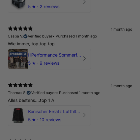
5
★ ·
2 reviews
1 month ago
Csaba V.
Verified buyer
•
Purchased 1 month ago
Wie immer, top,top top
HPerformance Sommerfest 2026
5
★ ·
9 reviews
1 month ago
Thomas S.
Verified buyer
•
Purchased 1 month ago
Alles bestens....top 1 A
Konischer Ersatz Luftfilter Pilz - 4" & 5" Offene Ansaugung
5
★ ·
10 reviews