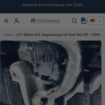
Direkt
zum
Qualittät & Performance seit 2009
Inhalt
0
0
Artikel
Einloggen
Home
3,5" 89mm ECE Abgasanlage für Audi RS3 8P - CEPA
ktinformationen
gen