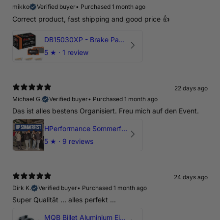
mikko
Verified buyer
•
Purchased 1 month ago
Correct product, fast shipping and good price 👍
DB15030XP - Brake Pads Xtreme Performance | Front Axle
5
★ ·
1 review
22 days ago
Michael G.
Verified buyer
•
Purchased 1 month ago
Das ist alles bestens Organisiert. Freu mich auf den Event.
HPerformance Sommerfest 2026
5
★ ·
9 reviews
24 days ago
Dirk K.
Verified buyer
•
Purchased 1 month ago
Super Qualität ... alles perfekt ...
MQB Billet Aluminium Einsatz Drehmomentstütze - DOGBONE für Audi RS3, TTRS, RSQ3