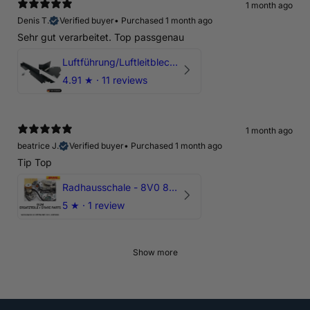
1 month ago
Denis T.
Verified buyer
•
Purchased 1 month ago
Sehr gut verarbeitet. Top passgenau
Luftführung/Luftleitblech 5" 125mm offene Ansaugung HPerformance
4.91
★ ·
11 reviews
1 month ago
beatrice J.
Verified buyer
•
Purchased 1 month ago
Tip Top
Radhausschale - 8V0 821 191 C - Original Ersatzteil für Audi RS3 Sportback
5
★ ·
1 review
Show more