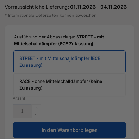
Vorraussichtliche Lieferung:
01.11.2026
-
04.11.2026
* Internationale Lieferzeiten können abweichen.
Ausführung der Abgasanlage:
STREET - mit
Mittelschalldämpfer (ECE Zulassung)
STREET - mit Mittelschalldämpfer (ECE
Zulassung)
RACE - ohne Mittelschalldämpfer (Keine
Zulassung)
Anzahl
Erhöhe
die
Verringere
Menge
die
für
In den Warenkorb legen
Menge
3,5&quot;
für