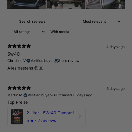
With media
4 days ago
5w40
Christine V.
Verified buyer
Store review
Alles bestens 😊👍🏻
5 days ago
Martin M.
Verified buyer
•
Purchased 13 days ago
Top Preise
2 Liter - 5W-40 Competition 300V Motul Motoröl
5
★ ·
2 reviews