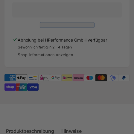
89mm
3,5&quot;
ECE
89mm
Abgasanlage
ECE
für
Abgasanlage
Audi
für
RS3
Audi
Abholung bei
HPerformance GmbH
verfügbar
8P
RS3
-
Gewöhnlich fertig in 2 - 4 Tagen
8P
CEPA
-
Shop-Informationen anzeigen
CEPA
Produktbeschreibung
Hinweise