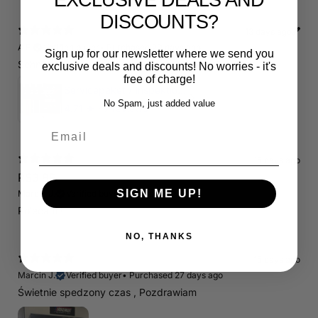
DISCOUNTS?
13 days ago
A.E.
Verified buyer
•
Purchased 20 days ago
Sign up for our newsletter where we send you
Schnelle Lieferung. Alles wie beschrieben. Top.
exclusive deals and discounts! No worries - it's
free of charge!
Servicepaket / Inspektionspaket 1 mit Motul 300V 5W40 - 5W50 für alle 2.5 TFSI Modelle
No Spam, just added value
4.71
★ ·
7 reviews
Email
15 days ago
RS3 8P
SIGN ME UP!
Marcin J.
Verified buyer
Store review
Polecam !
NO, THANKS
15 days ago
Marcin J.
Verified buyer
•
Purchased 27 days ago
Świetnie spedzony czas , Pozdrawiam