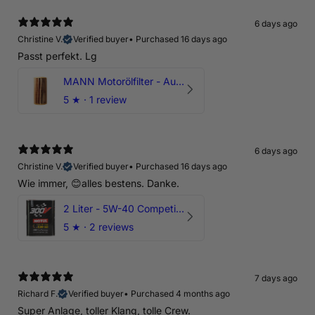
6 days ago
Christine V.
Verified buyer
•
Purchased 16 days ago
Passt perfekt. Lg
MANN Motorölfilter - Audi RS3 TTRS RSQ3 VZ5 - DAZ DNW
5
★ ·
1 review
6 days ago
Christine V.
Verified buyer
•
Purchased 16 days ago
Wie immer, 😊alles bestens. Danke.
2 Liter - 5W-40 Competition 300V Motul Motoröl
5
★ ·
2 reviews
7 days ago
Richard F.
Verified buyer
•
Purchased 4 months ago
Super Anlage, toller Klang, tolle Crew.