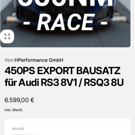
Von
HPerformance GmbH
450PS EXPORT BAUSATZ
für Audi RS3 8V1 / RSQ3 8U
Normaler
6.599,00 €
Preis
inkl. MwSt.
Anzahl