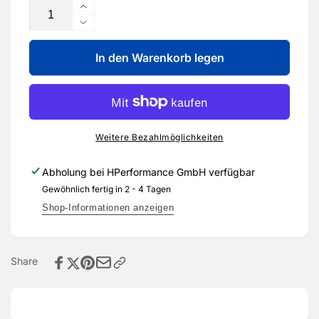
Erhöhe
die
Verringere
Menge
die
für
In den Warenkorb legen
Menge
450PS
für
EXPORT
450PS
BAUSATZ
EXPORT
für
BAUSATZ
Audi
für
Weitere Bezahlmöglichkeiten
RS3
Audi
8V1
RS3
Abholung bei
HPerformance GmbH
verfügbar
/
8V1
Gewöhnlich fertig in 2 - 4 Tagen
RSQ3
/
8U
RSQ3
Shop-Informationen anzeigen
8U
Share
2
:
Countdown ends in:
0
02
:
00
minutes
seconds