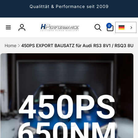
Direkt
zum
Qualittät & Performance seit 2009
Inhalt
0
0
Artikel
Einloggen
Home
450PS EXPORT BAUSATZ für Audi RS3 8V1 / RSQ3 8U
ktinformationen
gen