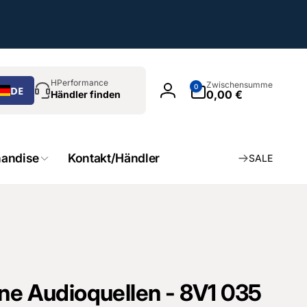
chen
0
HPerformance
Zwischensumme
0
DE
Artikel
0,00 €
Händler finden
Einloggen
andise
Kontakt/Händler
SALE
rne Audioquellen - 8V1 035