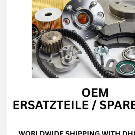
74706 O
Deutsch
+49629