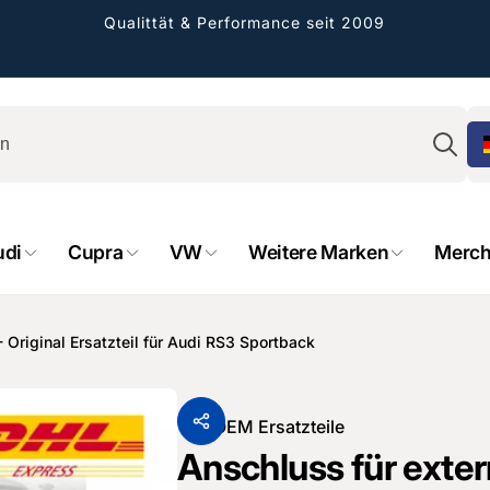
Qualittät & Performance seit 2009
Su
udi
Cupra
VW
Weitere Marken
Merch
 Original Ersatzteil für Audi RS3 Sportback
rformance GmbH
holung verfügbar, gewöhnlich fertig in 2
Von
OEM Ersatzteile
4 tagen
Anschluss für exte
cher Straße 8