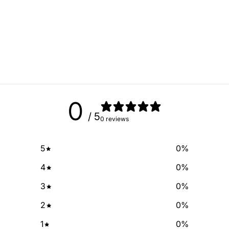
Sign up for our newslette
exclusive deals and discount
free of cha
No Spam, just add
Email
0
/ 5
SIGN ME 
0 reviews
5
0
%
NO, THAN
4
0
%
3
0
%
2
0
%
1
0
%