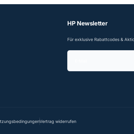
HP Newsletter
Für exklusive Rabattcodes & Akti
E
-
M
a
i
l
utzungsbedingungen
Vertrag widerrufen