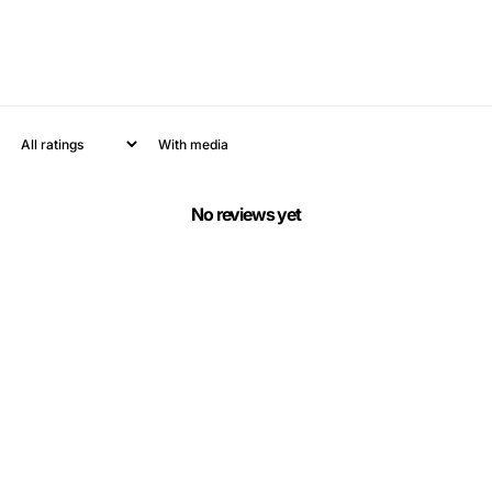
With media
No reviews yet