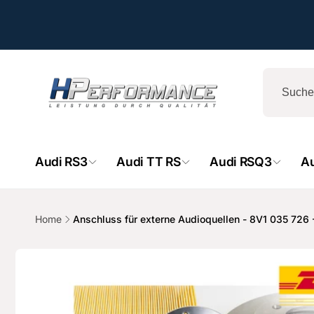
Direkt
zum
Inhalt
Audi RS3
Audi TT RS
Audi RSQ3
A
Home
Anschluss für externe Audioquellen - 8V1 035 726 -
HPe
Zu
Produktinformationen
springen
Ab
- 
Hemsba