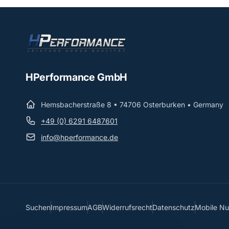
HPerformance GmbH
Hemsbacherstraße 8 • 74706 Osterburken • Germany
+49 (0) 6291 6487601
info@hperformance.de
Suchen
Impressum
AGB
Widerrufsrecht
Datenschutz
Mobile N