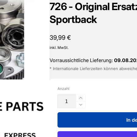
726 - Original Ersat
sterburken
land
Sportback
16487601
Normaler
39,99 €
Preis
inkl. MwSt.
Vorraussichtliche Lieferung:
09.08.20
* Internationale Lieferzeiten können abweich
Anzahl
Erhöhe
die
Verringere
Menge
die
für
In d
Menge
Anschluss
für
für
Anschluss