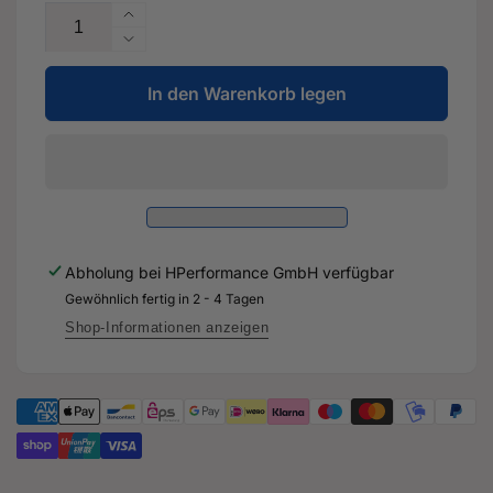
Erhöhe
die
Verringere
Menge
die
für
In den Warenkorb legen
Menge
AquaPremium/Wasser/Mischlack
für
mit
AquaPremium/Wasser/Mischlack
Vriation
mit
-
Vriation
Original
-
Ersatzteil
Original
für
Ersatzteil
Abholung bei
HPerformance GmbH
verfügbar
Audi
für
RS3
Gewöhnlich fertig in 2 - 4 Tagen
Audi
8Y
RS3
Shop-Informationen anzeigen
8Y