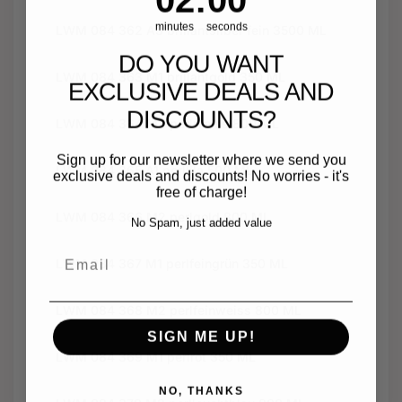
minutes
seconds
LWM 084 362 A3 brillantsilber fein 3500 ML
DO YOU WANT
LWM 084 363 M1 brillantgold 350 ML
EXCLUSIVE DEALS AND
DISCOUNTS?
LWM 084 364 M2 perlweiss 800 ML
Sign up for our newsletter where we send you
LWM 084 365 A1 perllila 500 ML
exclusive deals and discounts! No worries - it's
free of charge!
LWM 084 366 M2 perlgold 800 ML
No Spam, just added value
Email
LWM 084 367 M1 perlfeingrün 350 ML
LWM 084 368 M2 perlfeinweiss 800 ML
SIGN ME UP!
LWM 084 369 M1 perlrot 350 ML
NO, THANKS