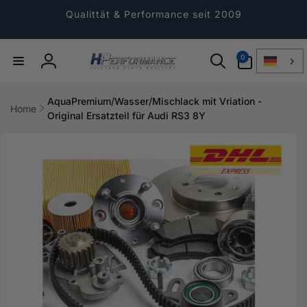
Direkt
zum
Qualittät & Performance seit 2009
Inhalt
0
0
Artikel
Einloggen
AquaPremium/Wasser/Mischlack mit Vriation -
Home
Original Ersatzteil für Audi RS3 8Y
ktinformationen
gen