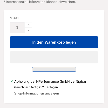
* Internationale Lieferzeiten können abweichen.
Anzahl
Erhöhe
die
Verringere
Menge
die
für
In den Warenkorb legen
Menge
Aufnahme
für
-
Aufnahme
5Q0
-
802
5Q0
570
802
-
570
Original
-
Abholung bei
HPerformance GmbH
verfügbar
Ersatzteil
Original
für
Gewöhnlich fertig in 2 - 4 Tagen
Ersatzteil
Audi
für
Shop-Informationen anzeigen
RS3
Audi
Sportback
RS3