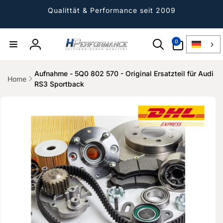
Direkt
zum
Qualittät & Performance seit 2009
Inhalt
0
0
Artikel
Einloggen
Aufnahme - 5Q0 802 570 - Original Ersatzteil für Audi
Home
RS3 Sportback
ktinformationen
gen