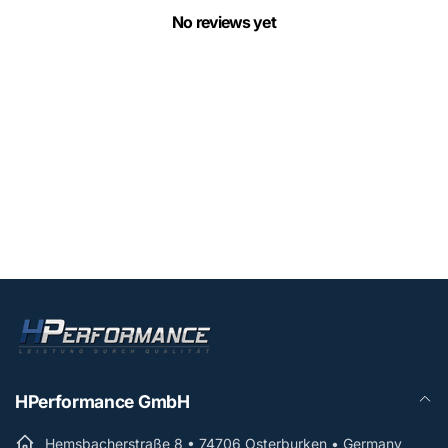
No reviews yet
HPerformance GmbH
Hemsbacherstraße 8 • 74706 Osterburken • Germany