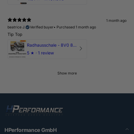
1 month ago
beatrice J.
Verified buyer
•
Purchased 1 month ago
Tip Top
Radhausschale - 8V0 821 191 C - Original Ersatzteil für Audi RS3 Sportback
5
★ ·
1 review
Show more
HPerformance GmbH