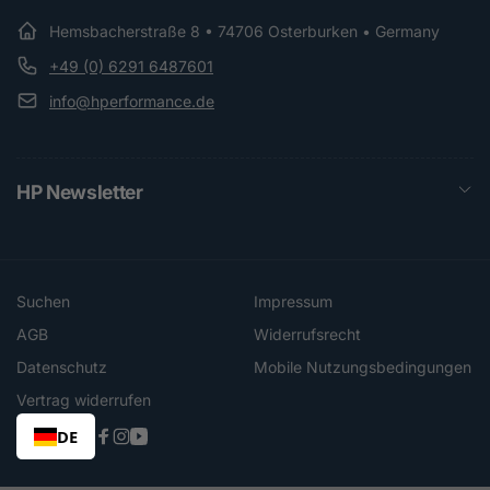
Hemsbacherstraße 8 • 74706 Osterburken • Germany
+49 (0) 6291 6487601
info@hperformance.de
HP Newsletter
Suchen
Impressum
AGB
Widerrufsrecht
Datenschutz
Mobile Nutzungsbedingungen
Vertrag widerrufen
DE
Facebook
Instagram
YouTube