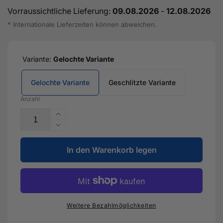
Vorraussichtliche Lieferung:
09.08.2026
-
12.08.2026
* Internationale Lieferzeiten können abweichen.
Variante:
Gelochte Variante
Gelochte Variante
Geschlitzte Variante
Anzahl
Erhöhe
die
Verringere
Menge
die
für
In den Warenkorb legen
Menge
Bundle
für
Street
Bundle
3
Street
-
3
Upgrade
-
Weitere Bezahlmöglichkeiten
Bremsen
Upgrade
Kit