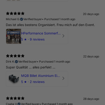
20 days ago
Michael G.
Verified buyer
•
Purchased 1 month ago
Das ist alles bestens Organisiert. Freu mich auf den Event.
HPerformance Sommerfest 2026
5
★ ·
9 reviews
22 days ago
Dirk K.
Verified buyer
•
Purchased 1 month ago
Super Qualität ... alles perfekt ...
MQB Billet Aluminium Einsatz Drehmomentstütze - DOGBONE für Audi RS3, TTRS, RSQ3
5
★ ·
2 reviews
28 days ago
Csaba V.
Verified buyer
•
Purchased 1 month ago