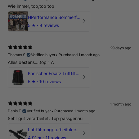
Wie immer, top,top top
HPerformance Sommerfest 2026
5
★ ·
9 reviews
29 days ago
Thomas S.
Verified buyer
•
Purchased 1 month ago
Alles bestens....top 1 A
Konischer Ersatz Luftfilter Pilz - 4" & 5" Offene Ansaugung
5
★ ·
10 reviews
1 month ago
Denis T.
Verified buyer
•
Purchased 1 month ago
Sehr gut verarbeitet. Top passgenau
Luftführung/Luftleitblech 5" 125mm offene Ansaugung HPerformance
4.91
★ ·
11 reviews