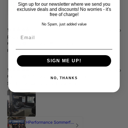
Servicepaket / Inspektionspaket 1 mit Motul 300V 5W40 - 5W50 für alle 2.5 TFSI Modelle
Sign up for our newsletter where we send you
4.71
★ ·
7 reviews
exclusive deals and discounts! No worries - it's
free of charge!
No Spam, just added value
13 days ago
Email
RS3 8P
Marcin J.
Verified buyer
Store review
Polecam !
SIGN ME UP!
13 days ago
Marcin J.
Verified buyer
•
Purchased 24 days ago
NO, THANKS
Świetnie spedzony czas , Pozdrawiam
HPerformance Sommerfest 2026