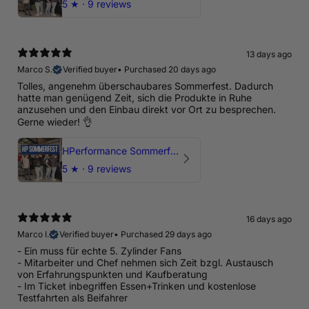
5
★ ·
9 reviews
13 days ago
Marco S.
Verified buyer
•
Purchased 20 days ago
Tolles, angenehm überschaubares Sommerfest. Dadurch
hatte man genügend Zeit, sich die Produkte in Ruhe
anzusehen und den Einbau direkt vor Ort zu besprechen.
Gerne wieder! 👌
HPerformance Sommerfest 2026
5
★ ·
9 reviews
16 days ago
Marco I.
Verified buyer
•
Purchased 29 days ago
- Ein muss für echte 5. Zylinder Fans
- Mitarbeiter und Chef nehmen sich Zeit bzgl. Austausch
von Erfahrungspunkten und Kaufberatung
- Im Ticket inbegriffen Essen+Trinken und kostenlose
Testfahrten als Beifahrer