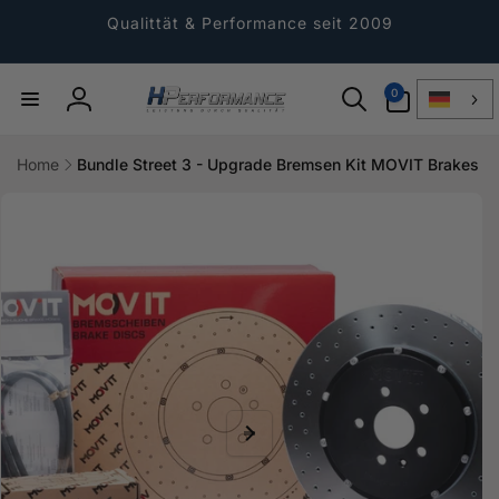
Direkt
zum
Qualittät & Performance seit 2009
Inhalt
0
0
Artikel
Einloggen
Home
Bundle Street 3 - Upgrade Bremsen Kit MOVIT Brakes
ktinformationen
gen