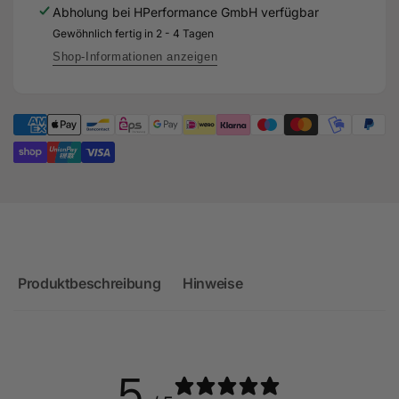
Bremsen
Abholung bei
HPerformance GmbH
verfügbar
MOVIT
Kit
Gewöhnlich fertig in 2 - 4 Tagen
Brakes
MOVIT
Brakes
Shop-Informationen anzeigen
Produktbeschreibung
Hinweise
5