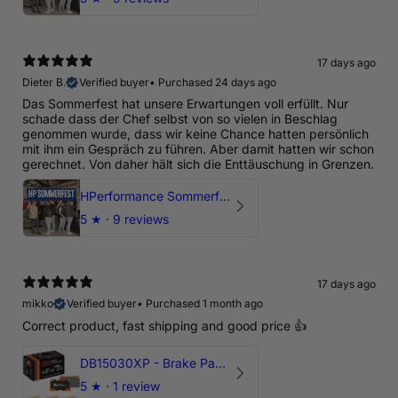
17 days ago
Dieter B.
Verified buyer
•
Purchased 24 days ago
Das Sommerfest hat unsere Erwartungen voll erfüllt. Nur
schade dass der Chef selbst von so vielen in Beschlag
genommen wurde, dass wir keine Chance hatten persönlich
mit ihm ein Gespräch zu führen. Aber damit hatten wir schon
gerechnet. Von daher hält sich die Enttäuschung in Grenzen.
HPerformance Sommerfest 2026
5
★ ·
9 reviews
17 days ago
mikko
Verified buyer
•
Purchased 1 month ago
Correct product, fast shipping and good price 👍
DB15030XP - Brake Pads Xtreme Performance | Front Axle
5
★ ·
1 review