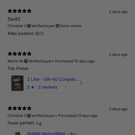
2 days ago
5w40
Christine V.
Verified buyer
Store review
Alles bestens 😊👍🏻
2 days ago
Martin M.
Verified buyer
•
Purchased 10 days ago
Top Preise
2 Liter - 5W-40 Competition 300V Motul Motoröl
5
★ ·
2 reviews
3 days ago
Christine V.
Verified buyer
•
Purchased 13 days ago
Passt perfekt. Lg
MANN Motorölfilter - Audi RS3 TTRS RSQ3 VZ5 - DAZ DNW