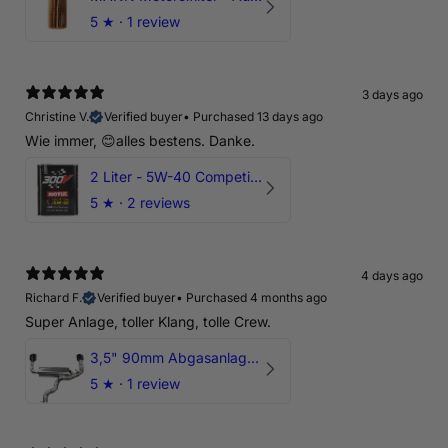
5
★ ·
1 review
3 days ago
Christine V.
Verified buyer
•
Purchased 13 days ago
Wie immer, 😊alles bestens. Danke.
2 Liter - 5W-40 Competition 300V Motul Motoröl
5
★ ·
2 reviews
4 days ago
Richard F.
Verified buyer
•
Purchased 4 months ago
Super Anlage, toller Klang, tolle Crew.
3,5" 90mm Abgasanlage AUDI RSQ3 DNWA 2.5 TFSI
5
★ ·
1 review