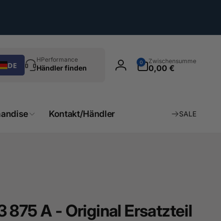
chen
0
HPerformance
Zwischensumme
0
DE
Artikel
0,00 €
Händler finden
Einloggen
andise
Kontakt/Händler
SALE
875 A - Original Ersatzteil