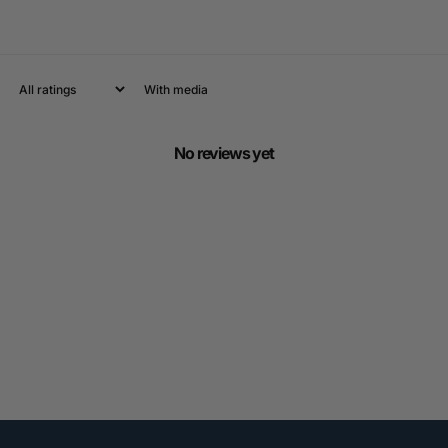
With media
No reviews yet