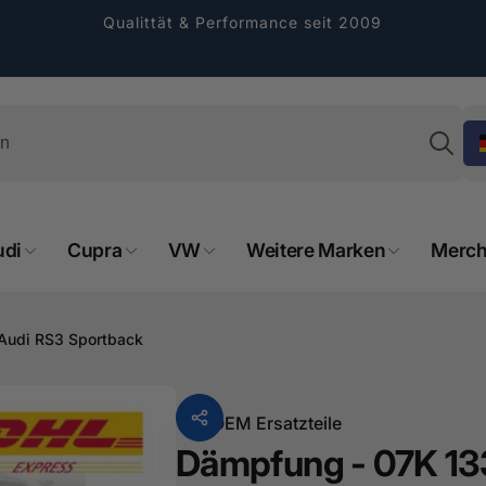
Qualittät & Performance seit 2009
Su
udi
Cupra
VW
Weitere Marken
Merch
rformance GmbH
holung verfügbar, gewöhnlich fertig in 2
r Audi RS3 Sportback
4 tagen
cher Straße 8
sterburken
Von
OEM Ersatzteile
land
Dämpfung - 07K 133 
16487601