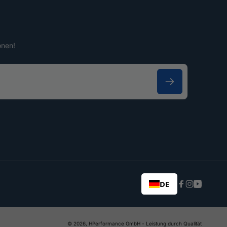
onen!
DE
Facebook
Instagram
YouTub
© 2026,
HPerformance GmbH
- Leistung durch Qualität