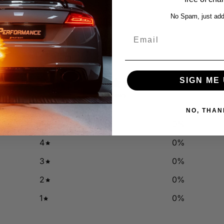
No Spam, just add
Email
0
SIGN ME 
/ 5
0 reviews
NO, THAN
5
0
%
4
0
%
3
0
%
2
0
%
1
0
%