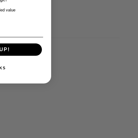
ed value
UP!
KS