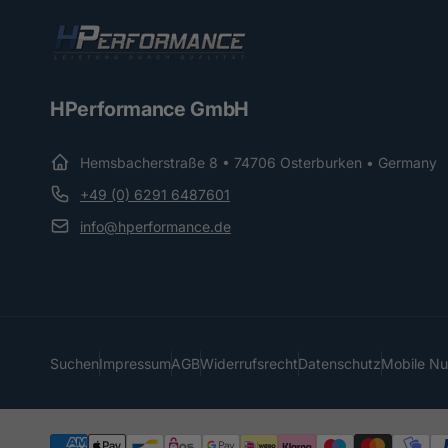
HPerformance GmbH
Hemsbacherstraße 8 • 74706 Osterburken • Germany
+49 (0) 6291 6487601
info@hperformance.de
Suchen
Impressum
AGB
Widerrufsrecht
Datenschutz
Mobile N