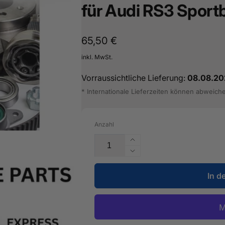
für Audi RS3 Sport
Normaler
65,50 €
Preis
inkl. MwSt.
Vorraussichtliche Lieferung:
08.08.20
* Internationale Lieferzeiten können abweich
Anzahl
Erhöhe
die
Verringere
Menge
die
für
In d
Menge
Dämpfung
für
-
Dämpfung
07K
-
133
07K