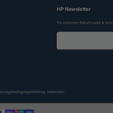
HP Newsletter
Für exklusive Rabattcodes & Akti
E
-
M
a
i
l
utzungsbedingungen
Vertrag widerrufen