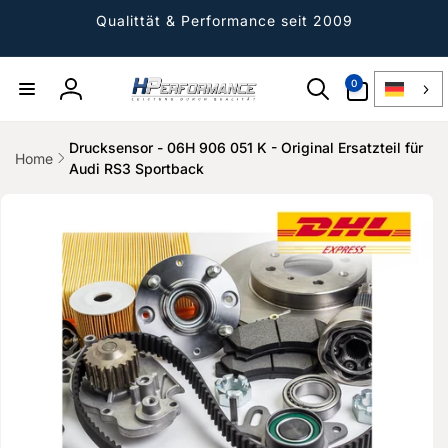
Direkt
zum
Qualittät & Performance seit 2009
Inhalt
0
0
Artikel
Einloggen
Drucksensor - 06H 906 051 K - Original Ersatzteil für
Home
Audi RS3 Sportback
ktinformationen
gen