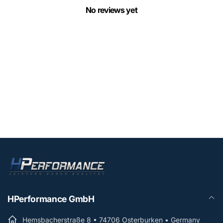
No reviews yet
HPerformance GmbH
Hemsbacherstraße 8 • 74706 Osterburken • Germany