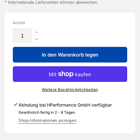
* Internationale Lieferzeiten können abweichen.
Anzahl
Erhöhe
die
Verringere
Menge
die
für
In den Warenkorb legen
Menge
Drucksensor
für
-
Drucksensor
06H
-
906
06H
051
906
Weitere Bezahlmöglichkeiten
K
051
-
K
Abholung bei
HPerformance GmbH
verfügbar
Original
-
Gewöhnlich fertig in 2 - 4 Tagen
Ersatzteil
Original
für
Ersatzteil
Shop-Informationen anzeigen
Audi
für
RS3
Audi
Sportback