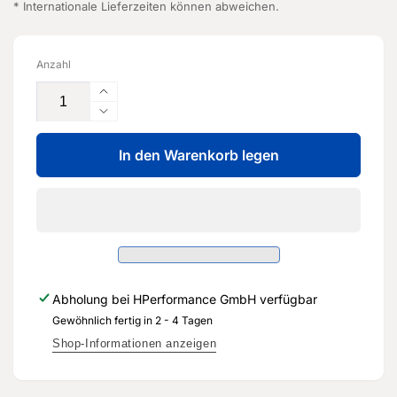
* Internationale Lieferzeiten können abweichen.
Anzahl
Erhöhe
die
Verringere
Menge
die
für
In den Warenkorb legen
Menge
Drucksensor
für
-
Drucksensor
5WA
-
959
5WA
354
959
-
354
Original
-
Abholung bei
HPerformance GmbH
verfügbar
Ersatzteil
Original
für
Gewöhnlich fertig in 2 - 4 Tagen
Ersatzteil
Audi
für
Shop-Informationen anzeigen
RS3
Audi
Sportback
RS3