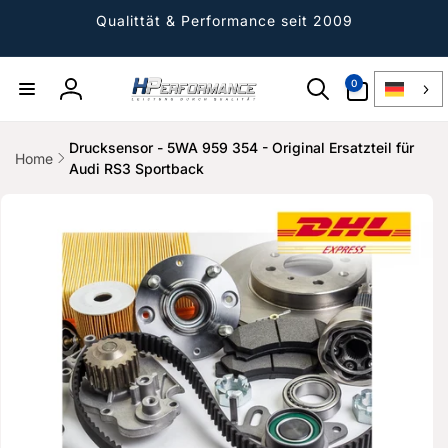
Direkt
zum
Qualittät & Performance seit 2009
Inhalt
0
0
Artikel
Einloggen
Drucksensor - 5WA 959 354 - Original Ersatzteil für
Home
Audi RS3 Sportback
ktinformationen
gen