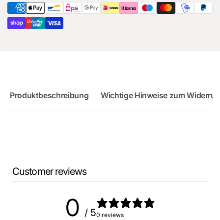
Sportback
2
:
Countdown ends in:
0
02
:
00
minutes
seconds
DO YOU WANT
EXCLUSIVE DEALS AND
DISCOUNTS?
Produktbeschreibung
Wichtige Hinweise zum Widerruf
Sign up for our newsletter where we send you
exclusive deals and discounts! No worries - it's
free of charge!
No Spam, just added value
Email
Customer reviews
0
SIGN ME UP!
/ 5
0 reviews