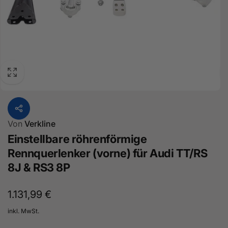
Von
Verkline
Einstellbare röhrenförmige
Rennquerlenker (vorne) für Audi TT/RS
8J & RS3 8P
Normaler
1.131,99 €
Preis
inkl. MwSt.