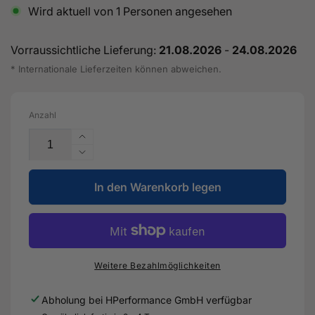
Wird aktuell von
1
Personen angesehen
Vorraussichtliche Lieferung:
21.08.2026
-
24.08.2026
* Internationale Lieferzeiten können abweichen.
Anzahl
Erhöhe
die
Verringere
Menge
die
für
In den Warenkorb legen
Menge
Einstellbare
für
röhrenförmige
Einstellbare
Rennquerlenker
röhrenförmige
(vorne)
Rennquerlenker
für
(vorne)
Weitere Bezahlmöglichkeiten
Audi
für
TT/RS
Audi
Abholung bei
HPerformance GmbH
verfügbar
8J
TT/RS