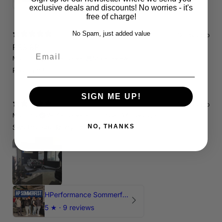
exclusive deals and discounts! No worries - it's
free of charge!
No Spam, just added value
12 days ago
RS3 8P
Email
Marcin J.
Verified buyer
Store review
Polecam !
SIGN ME UP!
12 days ago
Marcin J.
Verified buyer
•
Purchased 24 days ago
Świetnie spedzony czas , Pozdrawiam
NO, THANKS
HPerformance Sommerfest 2026
5
★ ·
9 reviews