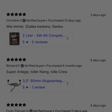
3 days ago
Christine V.
Verified buyer
•
Purchased 12 days ago
Wie immer, 😊alles bestens. Danke.
2 Liter - 5W-40 Competition 300V Motul Motoröl
5
★ ·
2 reviews
4 days ago
Richard F.
Verified buyer
•
Purchased 4 months ago
Super Anlage, toller Klang, tolle Crew.
3,5" 90mm Abgasanlage AUDI RSQ3 DNWA 2.5 TFSI
5
★ ·
1 review
4 days ago
Fynn-Tjorven H.
Verified buyer
•
Purchased 11 days ago