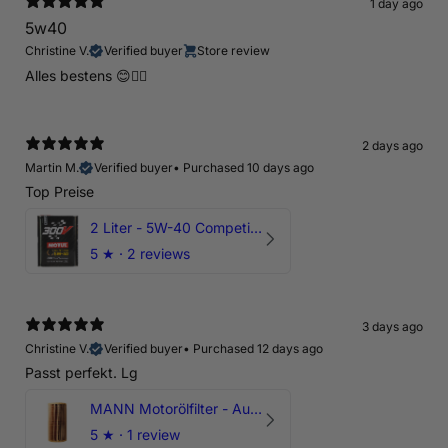
1 day ago
5w40
Christine V.
Verified buyer
Store review
Alles bestens 😊👍🏻
2 days ago
Martin M.
Verified buyer
•
Purchased 10 days ago
Top Preise
2 Liter - 5W-40 Competition 300V Motul Motoröl
5
★ ·
2 reviews
3 days ago
Christine V.
Verified buyer
•
Purchased 12 days ago
Passt perfekt. Lg
MANN Motorölfilter - Audi RS3 TTRS RSQ3 VZ5 - DAZ DNW
5
★ ·
1 review