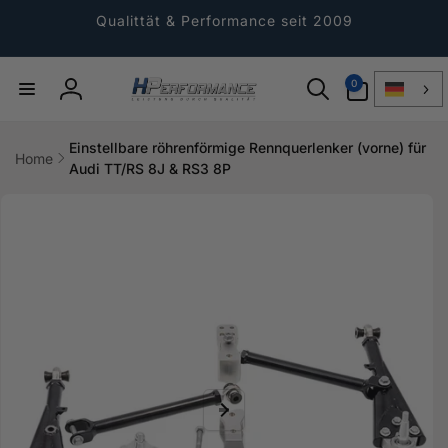
Direkt
zum
Qualittät & Performance seit 2009
Inhalt
0
0
Artikel
Einloggen
Einstellbare röhrenförmige Rennquerlenker (vorne) für
Home
Audi TT/RS 8J & RS3 8P
ktinformationen
gen