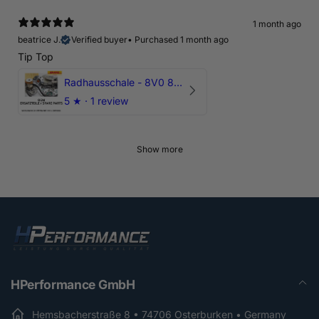
1 month ago
beatrice J.
Verified buyer
•
Purchased 1 month ago
Tip Top
Radhausschale - 8V0 821 191 C - Original Ersatzteil für Audi RS3 Sportback
5
★ ·
1 review
Show more
HPerformance GmbH
Hemsbacherstraße 8 • 74706 Osterburken • Germany