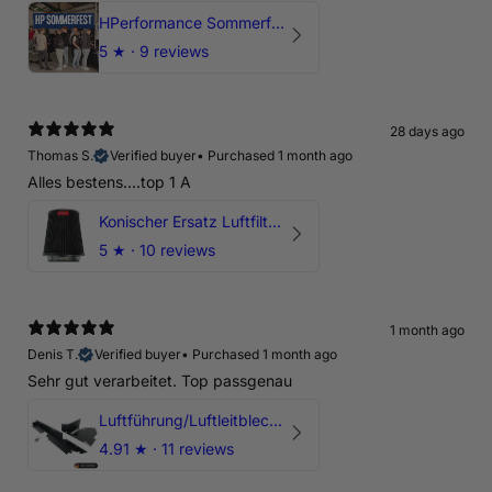
HPerformance Sommerfest 2026
5
★ ·
9 reviews
28 days ago
Thomas S.
Verified buyer
•
Purchased 1 month ago
Alles bestens....top 1 A
Konischer Ersatz Luftfilter Pilz - 4" & 5" Offene Ansaugung
5
★ ·
10 reviews
1 month ago
Denis T.
Verified buyer
•
Purchased 1 month ago
Sehr gut verarbeitet. Top passgenau
Luftführung/Luftleitblech 5" 125mm offene Ansaugung HPerformance
4.91
★ ·
11 reviews