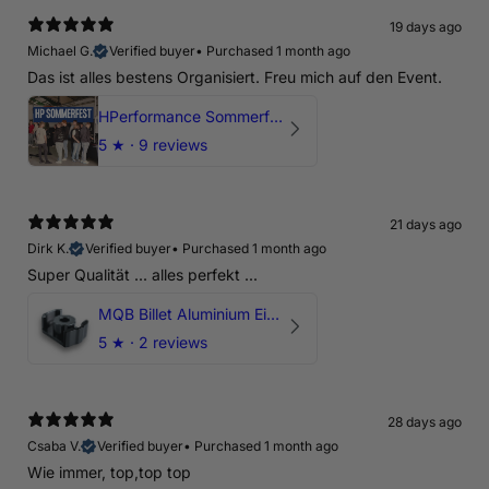
19 days ago
Michael G.
Verified buyer
•
Purchased 1 month ago
Das ist alles bestens Organisiert. Freu mich auf den Event.
HPerformance Sommerfest 2026
5
★ ·
9 reviews
21 days ago
Dirk K.
Verified buyer
•
Purchased 1 month ago
Super Qualität ... alles perfekt ...
MQB Billet Aluminium Einsatz Drehmomentstütze - DOGBONE für Audi RS3, TTRS, RSQ3
5
★ ·
2 reviews
28 days ago
Csaba V.
Verified buyer
•
Purchased 1 month ago
Wie immer, top,top top